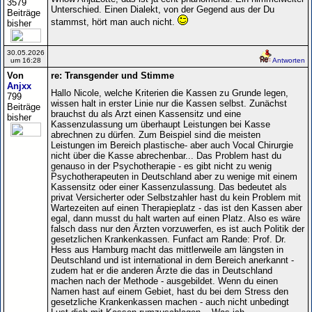
3579
Unterschied. Einen Dialekt, von der Gegend aus der Du
Beiträge
stammst, hört man auch nicht.
bisher
30.05.2026
um 16:28
Antworten
Von
re: Transgender und Stimme
Anjxx
Hallo Nicole, welche Kriterien die Kassen zu Grunde legen,
799
wissen halt in erster Linie nur die Kassen selbst. Zunächst
Beiträge
brauchst du als Arzt einen Kassensitz und eine
bisher
Kassenzulassung um überhaupt Leistungen bei Kasse
abrechnen zu dürfen. Zum Beispiel sind die meisten
Leistungen im Bereich plastische- aber auch Vocal Chirurgie
nicht über die Kasse abrechenbar... Das Problem hast du
genauso in der Psychotherapie - es gibt nicht zu wenig
Psychotherapeuten in Deutschland aber zu wenige mit einem
Kassensitz oder einer Kassenzulassung. Das bedeutet als
privat Versicherter oder Selbstzahler hast du kein Problem mit
Wartezeiten auf einen Therapieplatz - das ist den Kassen aber
egal, dann musst du halt warten auf einen Platz. Also es wäre
falsch dass nur den Ärzten vorzuwerfen, es ist auch Politik der
gesetzlichen Krankenkassen. Funfact am Rande: Prof. Dr.
Hess aus Hamburg macht das mittlerweile am längsten in
Deutschland und ist international in dem Bereich anerkannt -
zudem hat er die anderen Ärzte die das in Deutschland
machen nach der Methode - ausgebildet. Wenn du einen
Namen hast auf einem Gebiet, hast du bei dem Stress den
gesetzliche Krankenkassen machen - auch nicht unbedingt