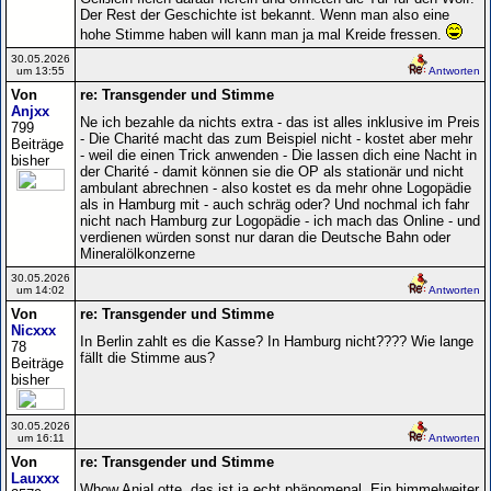
Der Rest der Geschichte ist bekannt. Wenn man also eine
hohe Stimme haben will kann man ja mal Kreide fressen.
30.05.2026
um 13:55
Antworten
Von
re: Transgender und Stimme
Anjxx
Ne ich bezahle da nichts extra - das ist alles inklusive im Preis
799
- Die Charité macht das zum Beispiel nicht - kostet aber mehr
Beiträge
- weil die einen Trick anwenden - Die lassen dich eine Nacht in
bisher
der Charité - damit können sie die OP als stationär und nicht
ambulant abrechnen - also kostet es da mehr ohne Logopädie
als in Hamburg mit - auch schräg oder? Und nochmal ich fahr
nicht nach Hamburg zur Logopädie - ich mach das Online - und
verdienen würden sonst nur daran die Deutsche Bahn oder
Mineralölkonzerne
30.05.2026
um 14:02
Antworten
Von
re: Transgender und Stimme
Nicxxx
In Berlin zahlt es die Kasse? In Hamburg nicht???? Wie lange
78
fällt die Stimme aus?
Beiträge
bisher
30.05.2026
um 16:11
Antworten
Von
re: Transgender und Stimme
Lauxxx
Whow AnjaLotte, das ist ja echt phänomenal. Ein himmelweiter