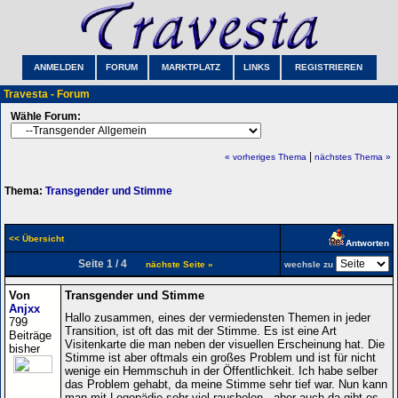
ANMELDEN
FORUM
MARKTPLATZ
LINKS
REGISTRIEREN
Travesta - Forum
Wähle Forum:
|
« vorheriges Thema
nächstes Thema »
Thema:
Transgender und Stimme
<< Übersicht
Antworten
Seite 1 / 4
nächste Seite »
wechsle zu
Von
Transgender und Stimme
Anjxx
Hallo zusammen, eines der vermiedensten Themen in jeder
799
Transition, ist oft das mit der Stimme. Es ist eine Art
Beiträge
Visitenkarte die man neben der visuellen Erscheinung hat. Die
bisher
Stimme ist aber oftmals ein großes Problem und ist für nicht
wenige ein Hemmschuh in der Öffentlichkeit. Ich habe selber
das Problem gehabt, da meine Stimme sehr tief war. Nun kann
man mit Logopädie sehr viel rausholen - aber auch da gibt es