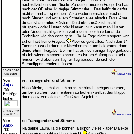
Lust dich mit Kassen rumzuschlagen... Was ich
nachvollziehen kann Nicole. Zu deiner anderen Frage: Du hast
nach der OP eine 14 tägige Stimmruhe... Das heißt du darfst
nicht stimmhaft sprechen - Also weder normales sprechen
noch Singen und vor allem Schreien alles absolut Tabu. Aber
du darfst stimmlos Flüstern. Du darfst zusätzlich nicht
räuspern - oder Husten oder Niesen. Nun kann man Husten
oder Niesen nicht gänzlich verhindern - deshalb lernst du
Techniken wie das dann geht... Ja 14 Tage nicht plappern war
schon hart keine Frage...
Aber es geht alles. Nach den 14
Tagen musst du dann zur Nachkontrolle und bekommst dann
deine Stimmfreigabe. Bei mir hat es noch einige Tage gedauert
bis ich wieder plappern konnte - es ist am Anfang noch sehr
heiser - wird aber von Tag für Tag besser.. da sich die
Stimmlippen erholen müssen.
30.05.2026
um 18:05
Antworten
Von
re: Transgender und Stimme
Anjxx
Hallo Micha, siehst du ich muss nichtmal Lachgas nehmen,
799
um bei solchen Kommentaren zu lachen - selbst das klappt
Beiträge
dann ganz von alleine... Gruß von Anjalotte
bisher
30.05.2026
um 18:13
Antworten
Von
re: Transgender und Stimme
Anjxx
Na danke Laura, ja die können ja schon vieles - aber Dialekte
799
wegoperieren geht wohl noch nicht
Anjagrüße