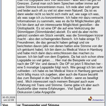
Grenzen. Zumal man sich beim Sprechen selber immer auf
seine Stimme konzentrieren muss. Ich rede aber sehr gerne
und leider auch oft zu viel ist aber mein Naturell. Da ist es
dann wieder nicht so leicht sich mehr auf, wie sage ich was,
als was sage ich zu konzentrieren. Ich habe mir dazu versucht
Informationen zu sammeln, was es da für Möglichkeiten gibt.
Ich bin dann auf ein interessante Möglichkeit gestoßen - die
Glottoplastik. Es ist eine OP die auf eine Verkürzung der
Stimmlippen (Stimmbänder) abzielt. Es wird da aber nichts
gekürzt sondern ein Stück vernäht, was die Simmlippen kürzer
macht - also den schwingenden Bereich. Ich habe einige TS
Freundinnen, die das gemacht haben gefragt und sie
berichteten davon (alle von denen hatten eine Stimme von der
ich geträumt habe). Ich bin dann zu Medical Voice in Hamburg
und habe mich dann dazu entschlossen das machen zu
lassen. Ich bin baff von dem Ergebnis. Da hat sich schon ohne
Logopädie so viel getan..... Hier mal die Beispiele vor und
nach der OP Vor: und danach: Die OP ist jetzt 5 Wochen her -
eine 5 monatige Logopädie folgt noch. Wie gesagt ich bin sehr
zufrieden - ich habe es bei Medical Voice in Hamburg gemacht
nicht billig muss ich zugeben, aber auch die Kasse bezahlt
das zum Beispiel in der Charité in Berlin - wenn es bewilligt
wird.. Mich interessiert nach meinem Beispiel auch eure
Erfahrung mit Trans und Stimme. Gerne gebe ich aber auch
Auskünfte über meine Erfahrungen.. Viel Spaß bei der
Diskussion Liebe Anjagrüße
30.05.2026
um 12:08
Antworten
Von
re: Transgender und Stimme