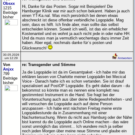
Obsxx
Hi, Danke für das Posten. Sogar mit Beispielen! Die
1215
Hamburger Klinik war mir auch schon bekannt. Haben ja auch
Beiträge
einen YT-Ka.nal. Was mich persönlich bei denen etwas
bisher
abschreckt ist diese offenbar verbindliche Logopädie. Mag
sein, dass es hilft. Ich finde aber, man sollte das selbst
entscheiden können. Soweit ich weiß, ist das ein erheblicher
Kostenanteil und es wohnt ja auch nicht jede in oder nahe HH.
Und da muss man ja vermutlich wochentags dazu immer Zeit
haben. Aber egal, nochmals danke für´s posten und
Glückwunsch!
30.05.2026
um 12:29
Antworten
Von
re: Transgender und Stimme
Anjxx
Ja die Logopädie ist da im Gesamtpaket - ich habe mir das
799
erklären lassen von Charlotte meiner Logopädin bei Mecical
Beiträge
Voice - Danach hatte ich es schon vertanden. Sie ist drauf
bisher
spezialisiert auf PostOP Logopädie. Es geht dabei darum - du
bekommst so könnte man es nennen eine komplett neu
gestimmtest Instrument in die Hand. Sie fragt bei der
Voruntersuchung auch aus über deine Redegewohnheiten - und
will versuchen die Logopädie auch auf deine Person
anzupassen - Ich habe erst nächsten Freitag meine erste
Logopädiestunde da in Zusammenhang mit einer
Nachuntersuchung. Wenn du nicht aus Hamburg oder der Nähe
bist kannst du die Logopädie auch Online machen - das wäre
sonst unmöglich das stimmt... Ich wundere mich ja selber
noch jeden Morgen über meine neue Stimme und glaube ein