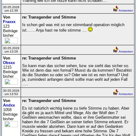
Training wie ich sie nutze kann nicht schaden....
30.05.2026
um 12:39
Antworten
Von
re: Transgender und Stimme
Fraxxx
Is schon geil was mit so ner stimmband operation möglich
123
ist....... Anja hast ne tolle stimme ....
Beiträge
bisher
30.05.2026
um 13:29
Antworten
Von
re: Transgender und Stimme
Obsxx
So kann man das sicher sehen, bzw. sie sieht das sicher so.
1215
Wie ist denn das rein formal? Musst du da kommen? Bezahlst
Beiträge
du die Stunden so oder so? Oder wie ist es rein formal? Und
bisher
ja, zumindest anfangen damit sollte man wohl auf jeden Fall
.....
30.05.2026
um 13:53
Antworten
Von
re: Transgender und Stimme
Andxx
Es ist natürlich wichtig keine zu tiefe Stimme zu haben. Aber
1058
da gibt es ja auch Mittel und Wege. Als der Wolf den 7
Beiträge
Geißlein weismachen wollte, dass er ihre Geißenmutter sei
bisher
haben ihn die 7 Geißlein an seiner tiefen Stimme erkannt. Er
musste wieder abziehen. Dann kam er auf den Gedanken
Kreide zu fressen und bekam eine hohe Stimme. Die 7
Geißlein fielen darauf herein und öffneten die Tür für den Wolf.