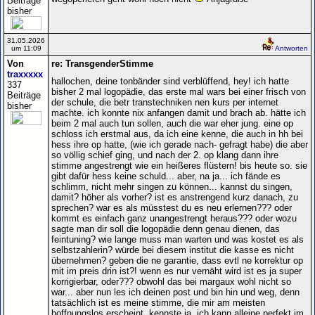
Beiträge
bisher
31.05.2026
um 11:09
Antworten
Von
re: TransgenderStimme
traxxxxx
hallochen, deine tonbänder sind verblüffend, hey! ich hatte
337
bisher 2 mal logopädie, das erste mal wars bei einer frisch von
Beiträge
der schule, die betr transtechniken nen kurs per internet
bisher
machte. ich konnte nix anfangen damit und brach ab. hätte ich
beim 2 mal auch tun sollen, auch die war eher jung. eine op
schloss ich erstmal aus, da ich eine kenne, die auch in hh bei
hess ihre op hatte, (wie ich gerade nach- gefragt habe) die aber
so völlig schief ging, und nach der 2. op klang dann ihre
stimme angestrengt wie ein heißeres flüstern! bis heute so. sie
gibt dafür hess keine schuld... aber, na ja... ich fände es
schlimm, nicht mehr singen zu können... kannst du singen,
damit? höher als vorher? ist es anstrengend kurz danach, zu
sprechen? war es als müsstest du es neu erlernen??? oder
kommt es einfach ganz unangestrengt heraus??? oder wozu
sagte man dir soll die logopädie denn genau dienen, das
feintuning? wie lange muss man warten und was kostet es als
selbstzahlerin? würde bei diesem institut die kasse es nicht
übernehmen? geben die ne garantie, dass evtl ne korrektur op
mit im preis drin ist?! wenn es nur vernäht wird ist es ja super
korrigierbar, oder??? obwohl das bei margaux wohl nicht so
war... aber nun les ich deinen post und bin hin und weg, denn
tatsächlich ist es meine stimme, die mir am meisten
hoffnungslos erscheint. kennste ja. ich kann alleine perfekt im