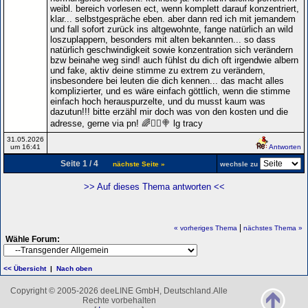
weibl. bereich vorlesen ect, wenn komplett darauf konzentriert,
klar... selbstgespräche eben. aber dann red ich mit jemandem
und fall sofort zurück ins altgewohnte, fange natürlich an wild
loszuplappern, besonders mit alten bekannten... so dass
natürlich geschwindigkeit sowie konzentration sich verändern
bzw beinahe weg sind! auch fühlst du dich oft irgendwie albern
und fake, aktiv deine stimme zu extrem zu verändern,
insbesondere bei leuten die dich kennen... das macht alles
komplizierter, und es wäre einfach göttlich, wenn die stimme
einfach hoch herauspurzelte, und du musst kaum was
dazutun!!! bitte erzähl mir doch was von den kosten und die
adresse, gerne via pn! 🌈🧝‍♀️🍭 lg tracy
31.05.2026
um 16:41
Antworten
Seite 1 / 4
nächste Seite »
wechsle zu
>> Auf dieses Thema antworten <<
|
« vorheriges Thema
nächstes Thema »
Wähle Forum:
<< Übersicht
|
Nach oben
Copyright © 2005-2026 deeLINE GmbH, Deutschland.Alle
Rechte vorbehalten