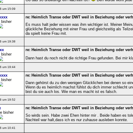
6 um 15:09
xxxx
re: Heimlich Transe oder DWT weil in Beziehung oder verhe
 bisher
Es muss halt jeder wissen was ihm wichtiger ist. Meiner Mein
glückliche Beziehung mit einer Frau und gleichzeitig als Teilze
da spielt keine Frau mit.
6 um 19:38
xx
re: Heimlich Transe oder DWT weil in Beziehung oder verhe
 bisher
Dann hast du noch nicht die richtige Frau gefunden. Bei mir k
6 um 19:44
xxxx
re: Heimlich Transe oder DWT weil in Beziehung oder verhe
 bisher
Dann gehörst du zu den wenigen Glücklichen bei denen so eine
Wenn du es heimlich machst fühlst du dich immer schlecht u
bist du sie auch los. Wie man es macht ist es falsch.
6 um 19:52
x
re: Heimlich Transe oder DWT weil in Beziehung oder verhe
e bisher
So wirds sein. Habe zwei Ehen hinter mir . Beide haben es tol
Nachteil war halt,dass ich es nur zuhause ausleben konnte.
6 um 10:41