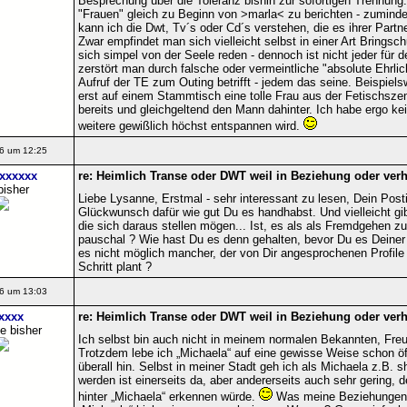
Besprechung über die Toleranz bishin zur sofortigen Trennung
"Frauen" gleich zu Beginn von >marla< zu berichten - zumindes
kann ich die Dwt, Tv´s oder Cd´s verstehen, die es ihrer Part
Zwar empfindet man sich vielleicht selbst in einer Art Bringsc
sich simpel von der Seele reden - dennoch ist nicht jeder für
zerstört man durch falsche oder vermeintliche "absolute Ehr
Aufruf der TE zum Outing betrifft - jedem das seine. Beispiel
erst auf einem Stammtisch eine tolle Frau aus der Fetischsze
bereits und gleichgeltend den Mann dahinter. Ich habe ergo kei
weitere gewißlich höchst entspannen wird.
6 um 12:25
xxxxxx
re: Heimlich Transe oder DWT weil in Beziehung oder verhe
bisher
Liebe Lysanne, Erstmal - sehr interessant zu lesen, Dein Post
Glückwunsch dafür wie gut Du es handhabst. Und vielleicht gi
die sich daraus stellen mögen... Ist, es als als Fremdgehen zu
pauschal ? Wie hast Du es denn gehalten, bevor Du es Deiner Pa
es nicht möglich mancher, der von Dir angesprochenen Profile n
Schritt plant ?
6 um 13:03
xxxx
re: Heimlich Transe oder DWT weil in Beziehung oder verhe
e bisher
Ich selbst bin auch nicht in meinem normalen Bekannten, Freu
Trotzdem lebe ich „Michaela“ auf eine gewisse Weise schon öff
überall hin. Selbst in meiner Stadt geh ich als Michaela z.B. 
werden ist einerseits da, aber andererseits auch sehr gering,
hinter „Michaela“ erkennen würde.
Was meine Beziehungen a