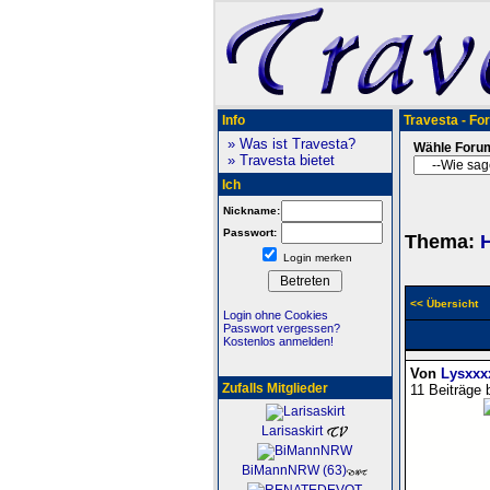
Info
Travesta - Fo
» Was ist Travesta?
Wähle Foru
» Travesta bietet
Ich
Nickname:
Passwort:
Thema:
H
Login merken
<< Übersicht
Login ohne Cookies
Passwort vergessen?
Kostenlos anmelden!
Von
Lysxxx
Zufalls Mitglieder
11 Beiträge 
Larisaskirt
BiMannNRW (63)