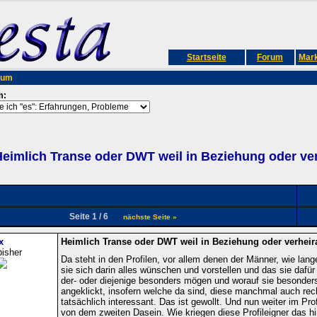
Startseite
Forum
Mark
rum
m:
eimlich Transe oder DWT weil in Beziehung oder ver
Seite 1 / 6
nächste Seite »
x
Heimlich Transe oder DWT weil in Beziehung oder verheira
bisher
Da steht in den Profilen, vor allem denen der Männer, wie la
sie sich darin alles wünschen und vorstellen und das sie dafü
der- oder diejenige besonders mögen und worauf sie besonders
angeklickt, insofern welche da sind, diese manchmal auch rec
tatsächlich interessant. Das ist gewollt. Und nun weiter im Prof
von dem zweiten Dasein. Wie kriegen diese Profileigner das hi