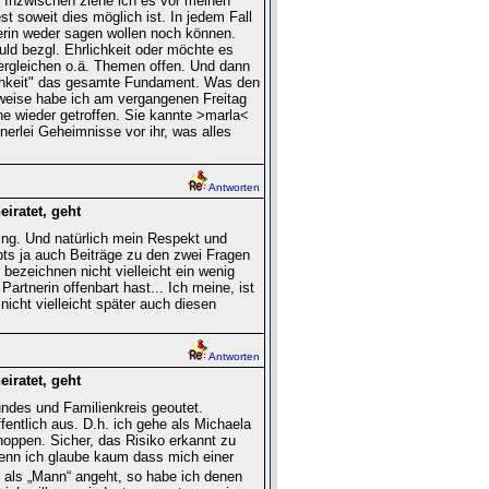
. Inzwischen ziehe ich es vor meinen
t soweit dies möglich ist. In jedem Fall
nerin weder sagen wollen noch können.
huld bezgl. Ehrlichkeit oder möchte es
 dergleichen o.ä. Themen offen. Und dann
lichkeit" das gesamte Fundament. Was den
sweise habe ich am vergangenen Freitag
ne wieder getroffen. Sie kannte >marla<
nerlei Geheimnisse vor ihr, was alles
Antworten
iratet, geht
ing. Und natürlich mein Respekt und
bts ja auch Beiträge zu den zwei Fragen
 bezeichnen nicht vielleicht ein wenig
rtnerin offenbart hast... Ich meine, ist
icht vielleicht später auch diesen
Antworten
iratet, geht
ndes und Familienkreis geoutet.
entlich aus. D.h. ich gehe als Michaela
shoppen. Sicher, das Risiko erkannt zu
 denn ich glaube kaum dass mich einer
ls „Mann“ angeht, so habe ich denen