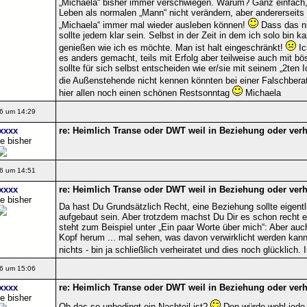
„Michaela“ bisher immer verschwiegen. Warum? Ganz einfach,
Leben als normalen „Mann“ nicht verändern, aber andererseits
„Michaela“ immer mal wieder ausleben können!
Dass das ni
sollte jedem klar sein. Selbst in der Zeit in dem ich solo bin 
genießen wie ich es möchte. Man ist halt eingeschränkt!
Ic
es anders gemacht, teils mit Erfolg aber teilweise auch mit 
sollte für sich selbst entscheiden wie er/sie mit seinem „2ten 
die Außenstehende nicht kennen könnten bei einer Falschbera
hier allen noch einen schönen Restsonntag
Michaela
6 um 14:29
xxxx
re: Heimlich Transe oder DWT weil in Beziehung oder verhe
e bisher
6 um 14:51
xxxx
re: Heimlich Transe oder DWT weil in Beziehung oder verhe
e bisher
Da hast Du Grundsätzlich Recht, eine Beziehung sollte eigentl
aufgebaut sein. Aber trotzdem machst Du Dir es schon recht ei
steht zum Beispiel unter „Ein paar Worte über mich“: Aber au
Kopf herum ... mal sehen, was davon verwirklicht werden kann.
nichts - bin ja schließlich verheiratet und dies noch glücklich
6 um 15:06
xxxx
re: Heimlich Transe oder DWT weil in Beziehung oder verhe
e bisher
Ob das so unbedingt ein Nachteil ist?
Den würde wohl jede