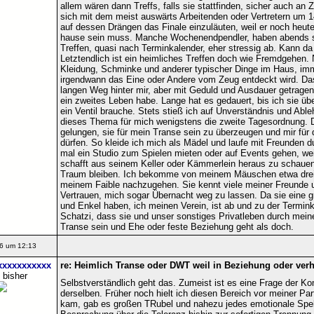
allem wären dann Treffs, falls sie stattfinden, sicher auch an 
sich mit dem meist auswärts Arbeitenden oder Vertretern um 1
auf dessen Drängen das Finale einzuläuten, weil er noch heute
hause sein muss. Manche Wochenendpendler, haben abends sic
Treffen, quasi nach Terminkalender, eher stressig ab. Kann d
Letztendlich ist ein heimliches Treffen doch wie Fremdgehen. 
Kleidung, Schminke und anderer typischer Dinge im Haus, im
irgendwann das Eine oder Andere vom Zeug entdeckt wird. Das
langen Weg hinter mir, aber mit Geduld und Ausdauer getragen
ein zweites Leben habe. Lange hat es gedauert, bis ich sie üb
ein Ventil brauche. Stets stieß ich auf Unverständnis und Ab
dieses Thema für mich wenigstens die zweite Tagesordnung. D
gelungen, sie für mein Transe sein zu überzeugen und mir für
dürfen. So kleide ich mich als Mädel und laufe mit Freunden dur
mal ein Studio zum Spielen mieten oder auf Events gehen, weil
schafft aus seinem Keller oder Kämmerlein heraus zu schauen,
Traum bleiben. Ich bekomme von meinem Mäuschen etwa drei…
meinem Faible nachzugehen. Sie kennt viele meiner Freunde 
Vertrauen, mich sogar Übernacht weg zu lassen. Da sie eine gr
und Enkel haben, ich meinen Verein, ist ab und zu der Termink
Schatzi, dass sie und unser sonstiges Privatleben durch mein
Transe sein und Ehe oder feste Beziehung geht als doch.
6 um 12:13
xxxxxxxxxxx
re: Heimlich Transe oder DWT weil in Beziehung oder verhe
 bisher
Selbstverständlich geht das. Zumeist ist es eine Frage der 
derselben. Früher noch hielt ich diesen Bereich vor meiner Pa
kam, gab es großen TRubel und nahezu jedes emotionale Spek