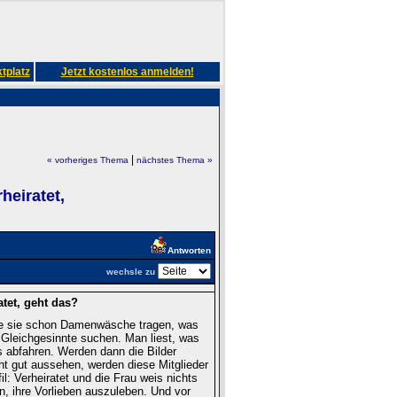
tplatz
Jetzt kostenlos anmelden!
|
« vorheriges Thema
nächstes Thema »
heiratet,
Antworten
wechsle zu
tet, geht das?
nge sie schon Damenwäsche tragen, was
r Gleichgesinnte suchen. Man liest, was
 abfahren. Werden dann die Bilder
ht gut aussehen, werden diese Mitglieder
il: Verheiratet und die Frau weis nichts
n, ihre Vorlieben auszuleben. Und vor