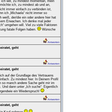
 ich will, zu mindest momentan, mein
 möchte ich, zu mindest ab und an,
cht immer einfach zu verbinden ist,
kann ich „Michaela“ nicht immer so
h weiß, der/die ein oder andere hier hat
bösem Erwachen. Ich denke mal jeder
Ich“ umgehen will. Viel zu viele Faktoren
tung fatale Folgen haben.
Wünsche
Antworten
iratet, geht
Antworten
iratet, geht
ich auf der Grundlage des Vertrauens
nfach. Zu mindest hier. In Deinem Profil
ch so manch andere Sache geht mir im
 Und dann unter „Ich suche“: Eigentlich
. Irgendwie ein Wiederspruch!
Antworten
iratet, geht
 in Kauf nehmen