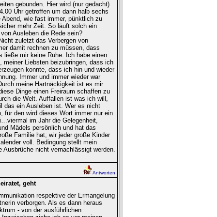
Zeiten gebunden. Hier wird (nur gedacht)
4.00 Uhr getroffen um dann halb sechs
 Abend, wie fast immer, pünktlich zu
her mehr Zeit. So läuft solch ein
a von Ausleben die Rede sein?
Nicht zuletzt das Verbergen von
mer damit rechnen zu müssen, dass
 ließe mir keine Ruhe. Ich habe einen
, meiner Liebsten beizubringen, dass ich
erzeugen konnte, dass ich hin und wieder
lehnung. Immer und immer wieder war
urch meine Hartnäckigkeit ist es mir
 diese Dinge einen Freiraum schaffen zu
ch die Welt. Auffallen ist was ich will,
 das ein Ausleben ist. Wer es nicht
 für den wird dieses Wort immer nur ein
viermal im Jahr die Gelegenheit,
und Mädels persönlich und hat das
oße Familie hat, wir jeder große Kinder
alender voll. Bedingung stellt mein
e Ausbrüche nicht vernachlässigt werden.
Antworten
iratet, geht
Kommunikation respektive der Ermangelung
rtnerin verborgen. Als es dann heraus
trum - von der ausführlichen