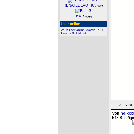
RENATEDEVOT (65)
Bea_S
User online
2505 User online, davon 1581
Gäste / 924 Member
31.07.201
Von
holxxx
548 Beiträge