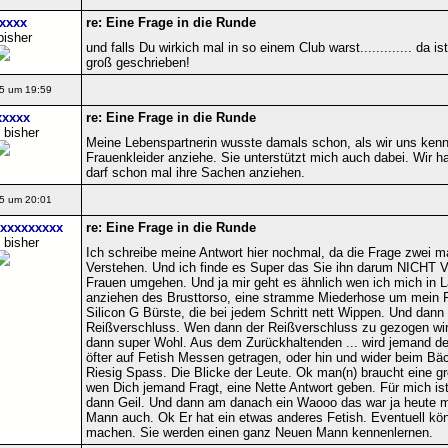
xxxx
re: Eine Frage in die Runde
bisher
und falls Du wirkich mal in so einem Club warst............. da
groß geschrieben!
5 um 19:59
xxxxx
re: Eine Frage in die Runde
 bisher
Meine Lebenspartnerin wusste damals schon, als wir uns kenn
Frauenkleider anziehe. Sie unterstützt mich auch dabei. Wir h
darf schon mal ihre Sachen anziehen.
5 um 20:01
xxxxxxxxx
re: Eine Frage in die Runde
 bisher
Ich schreibe meine Antwort hier nochmal, da die Frage zwei ma
Verstehen. Und ich finde es Super das Sie ihn darum NICHT 
Frauen umgehen. Und ja mir geht es ähnlich wen ich mich in La
anziehen des Brusttorso, eine stramme Miederhose um mein F
Silicon G Bürste, die bei jedem Schritt nett Wippen. Und dann
Reißverschluss. Wen dann der Reißverschluss zu gezogen wird
dann super Wohl. Aus dem Zurückhaltenden ... wird jemand d
öfter auf Fetish Messen getragen, oder hin und wider beim Bä
Riesig Spass. Die Blicke der Leute. Ok man(n) braucht eine g
wen Dich jemand Fragt, eine Nette Antwort geben. Für mich i
dann Geil. Und dann am danach ein Waooo das war ja heute ma
Mann auch. Ok Er hat ein etwas anderes Fetish. Eventuell kön
machen. Sie werden einen ganz Neuen Mann kennenlernen.