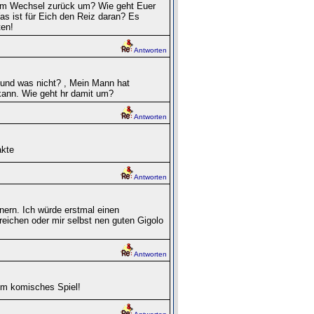
t dem Wechsel zurück um? Wie geht Euer
s ist für Eich den Reiz daran? Es
ten!
Antworten
t und was nicht? , Mein Mann hat
 kann. Wie geht hr damit um?
Antworten
akte
Antworten
nern. Ich würde erstmal einen
eichen oder mir selbst nen guten Gigolo
Antworten
zdem komisches Spiel!