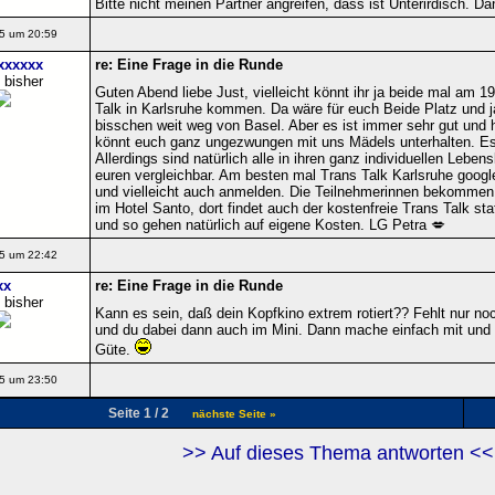
Bitte nicht meinen Partner angreifen, dass ist Unterirdisch. Da
5 um 20:59
xxxxxx
re: Eine Frage in die Runde
 bisher
Guten Abend liebe Just, vielleicht könnt ihr ja beide mal am 1
Talk in Karlsruhe kommen. Da wäre für euch Beide Platz und ja
bisschen weit weg von Basel. Aber es ist immer sehr gut und hi
könnt euch ganz ungezwungen mit uns Mädels unterhalten. Es g
Allerdings sind natürlich alle in ihren ganz individuellen Lebe
euren vergleichbar. Am besten mal Trans Talk Karlsruhe googl
und vielleicht auch anmelden. Die Teilnehmerinnen bekommen
im Hotel Santo, dort findet auch der kostenfreie Trans Talk s
und so gehen natürlich auf eigene Kosten. LG Petra 💋
5 um 22:42
xx
re: Eine Frage in die Runde
 bisher
Kann es sein, daß dein Kopfkino extrem rotiert?? Fehlt nur noc
und du dabei dann auch im Mini. Dann mache einfach mit und
Güte.
5 um 23:50
Seite 1 / 2
nächste Seite »
>> Auf dieses Thema antworten <<