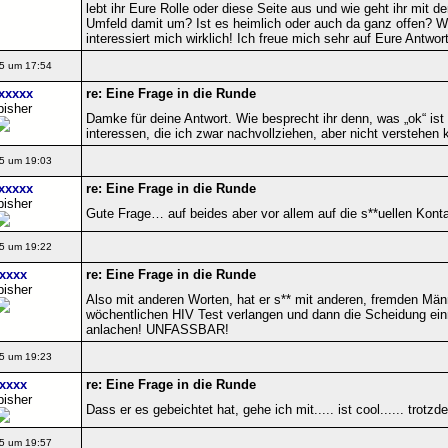
lebt ihr Eure Rolle oder diese Seite aus und wie geht ihr mi
Umfeld damit um? Ist es heimlich oder auch da ganz offen? Wa
interessiert mich wirklich! Ich freue mich sehr auf Eure Antwor
5 um 17:54
xxxxx
re: Eine Frage in die Runde
bisher
Damke für deine Antwort. Wie besprecht ihr denn, was „ok“ is
interessen, die ich zwar nachvollziehen, aber nicht verstehen
5 um 19:03
xxxxx
re: Eine Frage in die Runde
bisher
Gute Frage… auf beides aber vor allem auf die s**uellen Kont
5 um 19:22
xxxx
re: Eine Frage in die Runde
bisher
Also mit anderen Worten, hat er s** mit anderen, fremden Män
wöchentlichen HIV Test verlangen und dann die Scheidung einr
anlachen! UNFASSBAR!
5 um 19:23
xxxx
re: Eine Frage in die Runde
bisher
Dass er es gebeichtet hat, gehe ich mit..... ist cool...... trot
5 um 19:57