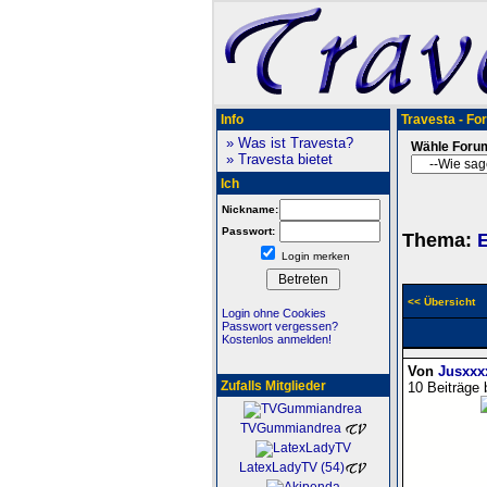
Info
Travesta - Fo
» Was ist Travesta?
Wähle Foru
» Travesta bietet
Ich
Nickname:
Passwort:
Thema:
E
Login merken
<< Übersicht
Login ohne Cookies
Passwort vergessen?
Kostenlos anmelden!
Von
Jusxxx
Zufalls Mitglieder
10 Beiträge 
TVGummiandrea
LatexLadyTV (54)