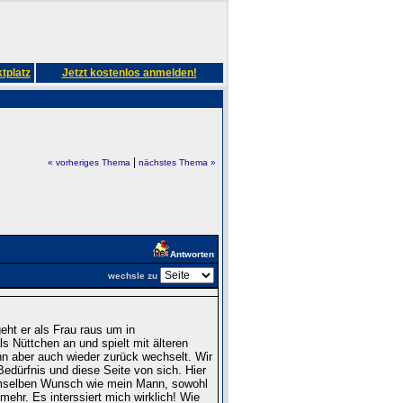
tplatz
Jetzt kostenlos anmelden!
|
« vorheriges Thema
nächstes Thema »
Antworten
wechsle zu
ht er als Frau raus um in
s Nüttchen an und spielt mit älteren
ann aber auch wieder zurück wechselt. Wir
edürfnis und diese Seite von sich. Hier
emselben Wunsch wie mein Mann, sowohl
ehr. Es interssiert mich wirklich! Wie