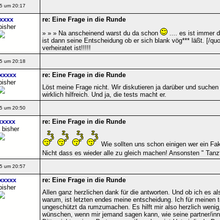
5 um 20:17
xxxx
re: Eine Frage in die Runde
bisher
» » » Na anscheinend warst du da schon
.... es ist immer 
ist dann seine Entscheidung ob er sich blank vög*** läßt. [/q
verheiratet ist!!!!!
5 um 20:18
xxxxx
re: Eine Frage in die Runde
bisher
Löst meine Frage nicht. Wir diskutieren ja darüber und suchen
wirklich hilfreich. Und ja, die tests macht er.
5 um 20:50
xxxxx
re: Eine Frage in die Runde
 bisher
Wie sollten uns schon einigen wer ein Fa
Nicht dass es wieder alle zu gleich machen! Ansonsten " Tanz
5 um 20:57
xxxxx
re: Eine Frage in die Runde
bisher
Allen ganz herzlichen dank für die antworten. Und ob ich es a
warum, ist letzten endes meine entscheidung. Ich für meinen t
ungeschützt da rumzumachen. Es hilft mir also herzlich wenig,
wünschen, wenn mir jemand sagen kann, wie seine partner/in