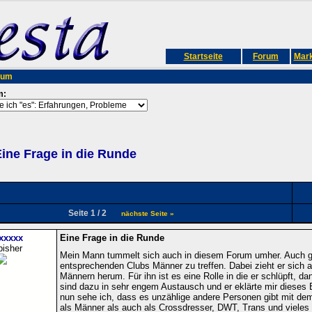
Startseite
Forum
Mark
rum
m:
ine Frage in die Runde
Seite 1 / 2
nächste Seite »
xxxxx
Eine Frage in die Runde
bisher
Mein Mann tummelt sich auch in diesem Forum umher. Auch ge
entsprechenden Clubs Männer zu treffen. Dabei zieht er sich al
Männern herum. Für ihn ist es eine Rolle in die er schlüpft, d
sind dazu in sehr engem Austausch und er eklärte mir dieses B
nun sehe ich, dass es unzählige andere Personen gibt mit d
als Männer als auch als Crossdresser, DWT, Trans und vieles m