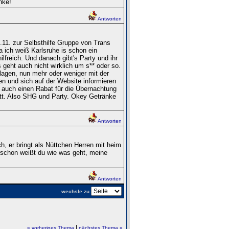
nke!
Antworten
9.11. zur Selbsthilfe Gruppe von Trans
 ich weiß Karlsruhe is schon ein
lfreich. Und danach gibt's Party und ihr
eht auch nicht wirklich um s** oder so.
nslagen, nun mehr oder weniger mit der
en und sich auf der Website informieren
 auch einen Rabat für die Übernachtung
tatt. Also SHG und Party. Okey Getränke
Antworten
h, er bringt als Nüttchen Herren mit heim
 schon weißt du wie was geht, meine
Antworten
wechsle zu
|
« vorheriges Thema
nächstes Thema »