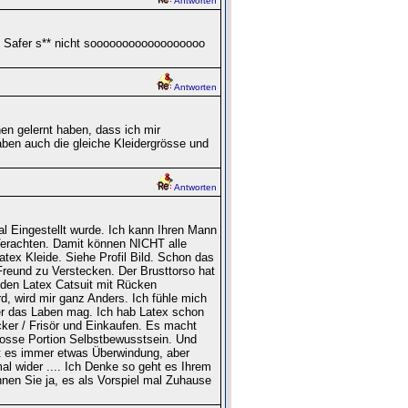
Antworten
 ist Safer s** nicht soooooooooooooooooo
Antworten
en gelernt haben, dass ich mir
aben auch die gleiche Kleidergrösse und
Antworten
l Eingestellt wurde. Ich kann Ihren Mann
Verachten. Damit können NICHT alle
tex Kleide. Siehe Profil Bild. Schon das
reund zu Verstecken. Der Brusttorso hat
 den Latex Catsuit mit Rücken
, wird mir ganz Anders. Ich fühle mich
er das Laben mag. Ich hab Latex schon
cker / Frisör und Einkaufen. Es macht
rosse Portion Selbstbewusstsein. Und
st es immer etwas Überwindung, aber
l wider .... Ich Denke so geht es Ihrem
nen Sie ja, es als Vorspiel mal Zuhause