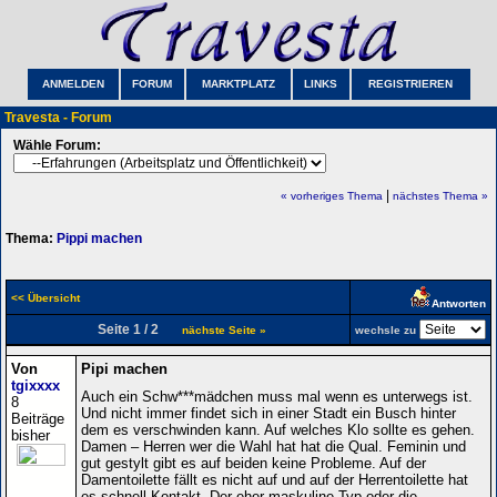
ANMELDEN
FORUM
MARKTPLATZ
LINKS
REGISTRIEREN
Travesta - Forum
Wähle Forum:
|
« vorheriges Thema
nächstes Thema »
Thema:
Pippi machen
<< Übersicht
Antworten
Seite 1 / 2
nächste Seite »
wechsle zu
Von
Pipi machen
tgixxxx
Auch ein Schw***mädchen muss mal wenn es unterwegs ist.
8
Und nicht immer findet sich in einer Stadt ein Busch hinter
Beiträge
dem es verschwinden kann. Auf welches Klo sollte es gehen.
bisher
Damen – Herren wer die Wahl hat hat die Qual. Feminin und
gut gestylt gibt es auf beiden keine Probleme. Auf der
Damentoilette fällt es nicht auf und auf der Herrentoilette hat
es schnell Kontakt. Der eher maskuline Typ oder die