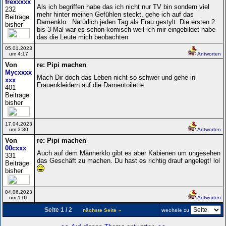
frexxxxx
Als ich begriffen habe das ich nicht nur TV bin sondern viel
232
mehr hinter meinen Gefühlen steckt, gehe ich auf das
Beiträge
Damenklo . Natürlich jeden Tag als Frau gestylt. Die ersten 2
bisher
bis 3 Mal war es schon komisch weil ich mir eingebildet habe
das die Leute mich beobachten
05.01.2023
um 4:17
Antworten
Von
re: Pipi machen
Mycxxxx
Mach Dir doch das Leben nicht so schwer und gehe in
xxx
Frauenkleidern auf die Damentoilette.
401
Beiträge
bisher
17.04.2023
um 3:30
Antworten
Von
re: Pipi machen
00cxxx
Auch auf dem Männerklo gibt es aber Kabienen um ungesehen
331
das Geschäft zu machen. Du hast es richtig drauf angelegt! lol
Beiträge
bisher
04.06.2023
um 1:01
Antworten
Seite 1 / 2
nächste Seite »
wechsle zu