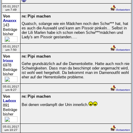
05.01.2017
um 7:49
Antworten
Von
re: Pipi machen
Anaxxx
Quatsch, solange wie ein Mädchen noch den Schw*** hat, hat
143
es auch die Auswahl und kann am Pissoir pinkeln... Selbst in
Beiträge
der Lili Marlen habe ich schon neben Schw***mädchen und
bisher
Lady's am Pissoir gestanden.....
05.01.2017
um 7:50
Antworten
Von
re: Pipi machen
Irixxx
Gehe grundsätzlich auf die Damentoilette. Hatte auch noch nie
6978
Schwirigkeiten. Dass man da beschimpt oder angemacht wird,
Beiträge
ist wohl weit hergeholt. Da bekommt man im Damenoutfit wohl
bisher
eher auf der Herrentoilette probleme.
05.01.2017
um 9:27
Antworten
Von
re: Pipi machen
Ladxxx
Bei denen verdampft der Urin innerlich.
891
Beiträge
bisher
05.01.2017
um 10:27
Antworten