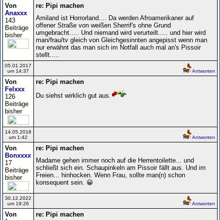
Von
re: Pipi machen
Anaxxx
Amiland ist Horrorland.... Da werden Afroamerikaner auf
143
offener Straße von weißen Sherrif's ohne Grund
Beiträge
umgebracht..... Und niemand wird verurteilt..... und hier wird
bisher
man/frau/tv gleich von Gleichgesinnten angepisst wenn man
nur erwähnt das man sich im Notfall auch mal an's Pissoir
stellt.....
05.01.2017
um 14:37
Antworten
Von
re: Pipi machen
Felxxx
Du siehst wirklich gut aus.
126
Beiträge
bisher
14.05.2018
um 1:42
Antworten
Von
re: Pipi machen
Bonxxxx
Madame gehen immer noch auf die Herrentoilette... und
17
schließt sich ein. Schaupinkeln am Pissoir fällt aus. Und im
Beiträge
Freien... hinhocken. Wenn Frau, sollte man(n) schon
bisher
konsequent sein. 😀
30.12.2022
um 19:26
Antworten
Von
re: Pipi machen