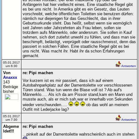
Anfängerin hat hier vielleicht eines. Eine staatliche Regel gibt
es bei uns nicht. In Amerika gibt es ein Gesetz, das Leuten
vorschreibt, welche öffentlichen Toiletten sie benutzen dürfen:
nämlich nur diejenigen für das Geschlecht, das in ihrer
Geburtsurkunde steht. Das heißt, selbst wenn sie womöglich
seit Jahren oder Jahrzehnten als Frau leben, sollen sie
trotzdem aufs Männerklo, oder andersrum. Sie sollen in Kauf
nehmen, sich dort zutiefst unwohl zu fühlen, und dass man sie
beschimpft, belästigt, verprügelt oder rausschmeisst, denn das
passiert in solchen Fällen. Eine staatliche Regel gibt es bei
uns nicht. Was macht ihr. Habt ihr da schon Erfahrungen
gemacht.
05.01.2017
um 6:30
Antworten
Von
re: Pipi machen
Anaxxx
Vor kurzem ist es mir passiert, dass ich auf einem
143
Autobahnparkplatz auf der Damentoilette vor verschlossenen
Beiträge
Türen stand. Was tun wenn die Blase voll ist ? Ab auf's
bisher
Männerklo..... Als ich da am Pissoir stand,kam ein Mann und
musste auch, als er mich sah,war er innerhalb von Sekunden
wieder verschwunden.....
ob das wohl an meinem
Outfit mit Lederjacke lag?
05.01.2017
um 7:30
Antworten
Abgeme
re: Pipi machen
ldet!!!
...pinkelt auf der Damentoilette wahrscheinlich auch im stehen