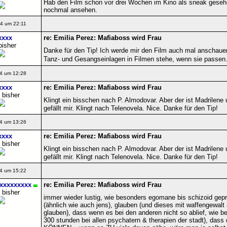
Hab den Film schon vor drei Wochen im Kino als sneak gesehen,
nochmal ansehen.
4 um 22:11
xxxx
re: Emilia Perez: Mafiaboss wird Frau
bisher
Danke für den Tip! Ich werde mir den Film auch mal anschaue
Tanz- und Gesangseinlagen in Filmen stehe, wenn sie passen. 
4 um 12:28
xxxx
re: Emilia Perez: Mafiaboss wird Frau
 bisher
Klingt ein bisschen nach P. Almodovar. Aber der ist Madrilene
gefällt mir. Klingt nach Telenovela. Nice. Danke für den Tip!
4 um 13:26
xxxx
re: Emilia Perez: Mafiaboss wird Frau
 bisher
Klingt ein bisschen nach P. Almodovar. Aber der ist Madrilene
gefällt mir. Klingt nach Telenovela. Nice. Danke für den Tip!
4 um 15:22
xxxxxxxxxx
re: Emilia Perez: Mafiaboss wird Frau
 bisher
immer wieder lustig, wie besonders egomane bis schizoid geprä
(ähnlich wie auch jens), glauben (und dieses mit waffengewal
glauben), dass wenn es bei den anderen nicht so ablief, wie b
300 stunden bei allen psychatern & therapien der stadt), dass