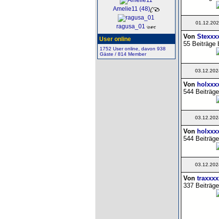
Amelie11 (48)
01.12.202
ragusa_01
Von
Stexxx
User online
55 Beiträge 
1752 User online, davon 938
Gäste / 814 Member
03.12.202
Von
holxxx
544 Beiträge
03.12.202
Von
holxxx
544 Beiträge
03.12.202
Von
traxxx
337 Beiträge