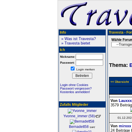
Info
Travesta - Fo
» Was ist Travesta?
Wähle Foru
» Travesta bietet
Ich
Nickname:
Passwort:
Thema:
E
Login merken
<< Übersicht
Login ohne Cookies
Passwort vergessen?
Kostenlos anmelden!
Von
Lauxxx
Zufalls Mitglieder
3579 Beiträg
Yvonne_immer (58)
01.12.202
Von
mirxxx
Bernadett58
24 Beiträge 