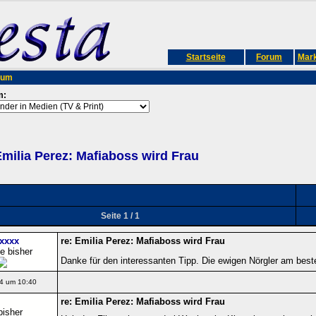
Startseite
Forum
Mark
rum
m:
milia Perez: Mafiaboss wird Frau
Seite 1 / 1
xxxx
re: Emilia Perez: Mafiaboss wird Frau
e bisher
Danke für den interessanten Tipp. Die ewigen Nörgler am best
4 um 10:40
re: Emilia Perez: Mafiaboss wird Frau
bisher