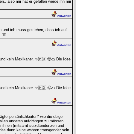
, also mir hat er gefallen werde ihn mir
Antworten
n und ich muss gestehen, dass ich auf
‍♀️
Antworten
 und kein Mexikaner. ✨🇲🇽 🤠🌮 Die Idee
Antworten
 und kein Mexikaner. ✨🇲🇽 🤠🌮 Die Idee
Antworten
gte 'persönlichkeiten" wie die obige
t allen anderen aufdrängen zu müssen
ei ihnen (mitsamt suizdtendenzen und
 das dann keine wahren transgender sein