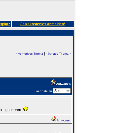
tplatz
Jetzt kostenlos anmelden!
|
« vorheriges Thema
nächstes Thema »
Antworten
wechsle zu
en ignorieren.
Antworten