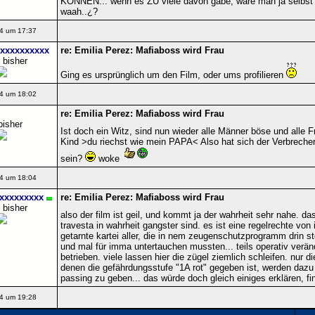
KÖNNEN... wenn es ZU viele davon gäbe, wäre man ja selbs
waah..¿?
4 um 17:37
xxxxxxxxxx
re: Emilia Perez: Mafiaboss wird Frau
 bisher
Ging es ursprünglich um den Film, oder ums profilieren
4 um 18:02
re: Emilia Perez: Mafiaboss wird Frau
bisher
Ist doch ein Witz, sind nun wieder alle Männer böse und all
Kind >du riechst wie mein PAPA< Also hat sich der Verbrecher 
sein?
woke
4 um 18:04
xxxxxxxxxx
re: Emilia Perez: Mafiaboss wird Frau
 bisher
also der film ist geil, und kommt ja der wahrheit sehr nahe. d
travesta in wahrheit gangster sind. es ist eine regelrechte von 
getarnte kartei aller, die in nem zeugenschutzprogramm drin s
und mal für imma untertauchen mussten... teils operativ verände
betrieben. viele lassen hier die zügel ziemlich schleifen. nur d
denen die gefährdungsstufe "1A rot" gegeben ist, werden daz
passing zu geben... das würde doch gleich einiges erklären, fin
4 um 19:28