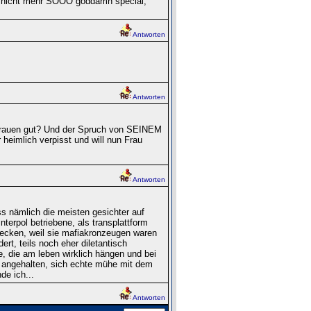
t nicht mehr SOOO goddamn special,
Antworten
Antworten
e Frauen gut? Und der Spruch von SEINEM
heimlich verpisst und will nun Frau
Antworten
ass nämlich die meisten gesichter auf
interpol betriebene, als transplattform
tecken, weil sie mafiakronzeugen waren
rt, teils noch eher diletantisch
ie, die am leben wirklich hängen und bei
u angehalten, sich echte mühe mit dem
de ich...
Antworten