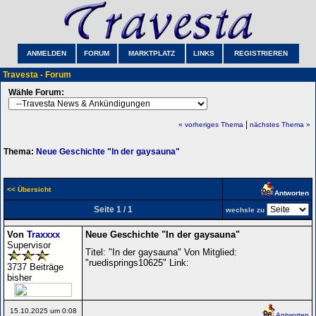
ANMELDEN
FORUM
MARKTPLATZ
LINKS
REGISTRIEREN
Travesta - Forum
Wähle Forum:
|
« vorheriges Thema
nächstes Thema »
Thema:
Neue Geschichte "In der gaysauna"
<< Übersicht
Antworten
Seite 1 / 1
wechsle zu
Von
Traxxxx
Neue Geschichte "In der gaysauna"
Supervisor
Titel: "In der gaysauna" Von Mitglied:
"ruedisprings10625" Link:
3737 Beiträge
bisher
15.10.2025 um 0:08
Antworten