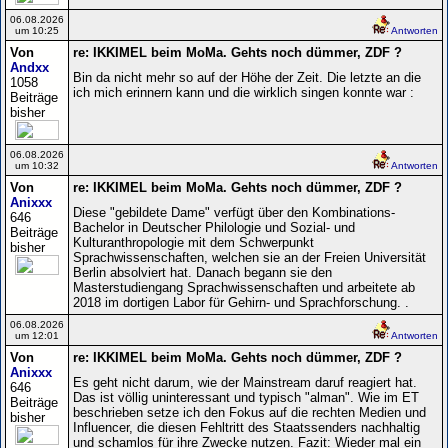
06.08.2026
um 10:25
Antworten
Von
re: IKKIMEL beim MoMa. Gehts noch dümmer, ZDF ?
Andxx
Bin da nicht mehr so auf der Höhe der Zeit. Die letzte an die
1058
ich mich erinnern kann und die wirklich singen konnte war :
Beiträge
bisher
06.08.2026
um 10:32
Antworten
Von
re: IKKIMEL beim MoMa. Gehts noch dümmer, ZDF ?
Anixxx
Diese "gebildete Dame" verfügt über den Kombinations-
646
Bachelor in Deutscher Philologie und Sozial- und
Beiträge
Kulturanthropologie mit dem Schwerpunkt
bisher
Sprachwissenschaften, welchen sie an der Freien Universität
Berlin absolviert hat. Danach begann sie den
Masterstudiengang Sprachwissenschaften und arbeitete ab
2018 im dortigen Labor für Gehirn- und Sprachforschung. .
06.08.2026
um 12:01
Antworten
Von
re: IKKIMEL beim MoMa. Gehts noch dümmer, ZDF ?
Anixxx
Es geht nicht darum, wie der Mainstream daruf reagiert hat.
646
Das ist völlig uninteressant und typisch "alman". Wie im ET
Beiträge
beschrieben setze ich den Fokus auf die rechten Medien und
bisher
Influencer, die diesen Fehltritt des Staatssenders nachhaltig
und schamlos für ihre Zwecke nutzen. Fazit: Wieder mal ein