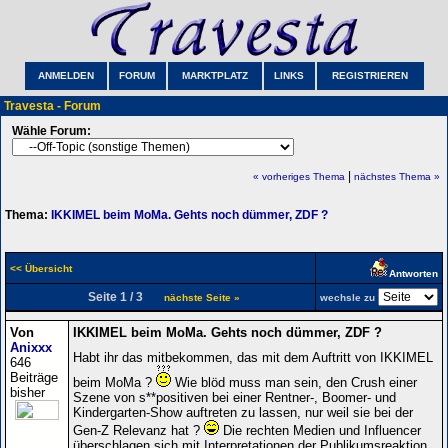
ANMELDEN
FORUM
MARKTPLATZ
LINKS
REGISTRIEREN
Travesta - Forum
Wähle Forum:
|
« vorheriges Thema
nächstes Thema »
Thema:
IKKIMEL beim MoMa. Gehts noch dümmer, ZDF ?
<< Übersicht
Antworten
Seite 1 / 3
nächste Seite »
wechsle zu
Von
IKKIMEL beim MoMa. Gehts noch dümmer, ZDF ?
Anixxx
Habt ihr das mitbekommen, das mit dem Auftritt von IKKIMEL
646
Beiträge
beim MoMa ?
Wie blöd muss man sein, den Crush einer
bisher
Szene von s**positiven bei einer Rentner-, Boomer- und
Kindergarten-Show auftreten zu lassen, nur weil sie bei der
Gen-Z Relevanz hat ?
Die rechten Medien und Influencer
überschlagen sich mit Interpretationen der Publikumsreaktion.