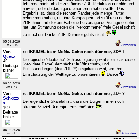
Ich frage mich, ob die zuständige ZDF-Redaktion nur blöd und
naiv ist, oder ob das irgend einen Sinn haben sollte. Das
Ergebnis ist, dass die rechten Ränder jede menge Futter
bekommen haben, um ihre Kampagnen fortzuführen und das
ZDF ihnen mit diesem Fail eine hervorragende Vorlage geliefert
hat, um Stimmung gegen die "verkommene" freie Gesellschaft
zu machen. Danke ZDF. Dümmer gehts nicht
.
05.08.2026
um 23:19
Antworten
Von
re: IKKIMEL beim MoMa. Gehts noch dümmer, ZDF ?
Quexx
Die logische "deutsche" Schlussfolgerung wird sein, das diese
46
"gebildete Dame" demnächst in Wirtschaft-, und
Beiträge
Politiksendungen (des ZDF ?!) eingeladen wird, um Ihre
bisher
Einschätzung der Weltlage zu präsentieren
Danke
06.08.2026
um 6:48
Antworten
Von
re: IKKIMEL beim MoMa. Gehts noch dümmer, ZDF ?
Schxxxx
Der eigentliche Skandal ist, dass die Bürger immer noch
x
stramm *Zuviel Dummja Fernsehn* sind
109
Beiträge
bisher
06.08.2026
um 8:16
Antworten