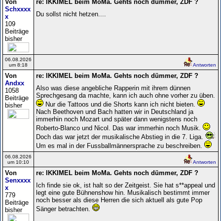
Von
re: IKKIMEL beim MoMa. Gehts noch dümmer, ZDF ?
Schxxxx
Du sollst nicht hetzen....
x
109
Beiträge
bisher
06.08.2026
um 8:18
Antworten
Von
re: IKKIMEL beim MoMa. Gehts noch dümmer, ZDF ?
Andxx
Also was diese angebliche Rapperin mit ihrem dünnen
1058
Sprechgesang da machte, kann ich auch ohne vorher zu üben.
Beiträge
Nur die Tattoos und die Shorts kann ich nicht bieten.
bisher
Nach Beethoven und Bach hatten wir in Deutschland ja
immerhin noch Mozart und später dann wenigstens noch
Roberto-Blanco und Nicol. Das war immerhin noch Musik.
Doch das war jetzt der musikalische Abstieg in die 7. Liga.
Um es mal in der Fussballmännersprache zu beschreiben.
06.08.2026
um 10:10
Antworten
Von
re: IKKIMEL beim MoMa. Gehts noch dümmer, ZDF ?
Senxxxx
Ich finde sie ok, ist halt so der Zeitgeist. Sie hat s**appeal und
x
legt eine gute Bühnenshow hin. Musikalisch bestimmt immer
779
noch besser als diese Herren die sich aktuell als gute Pop
Beiträge
Sänger betrachten.
bisher