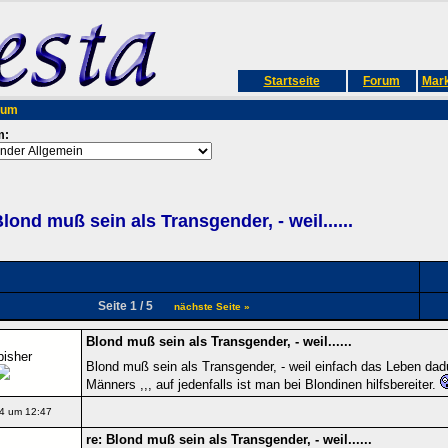
Startseite
Forum
Mark
rum
m:
lond muß sein als Transgender, - weil......
Seite 1 / 5
nächste Seite »
Blond muß sein als Transgender, - weil......
bisher
Blond muß sein als Transgender, - weil einfach das Leben dadu
Männers ,,, auf jedenfalls ist man bei Blondinen hilfsbereiter.
4 um 12:47
re: Blond muß sein als Transgender, - weil......