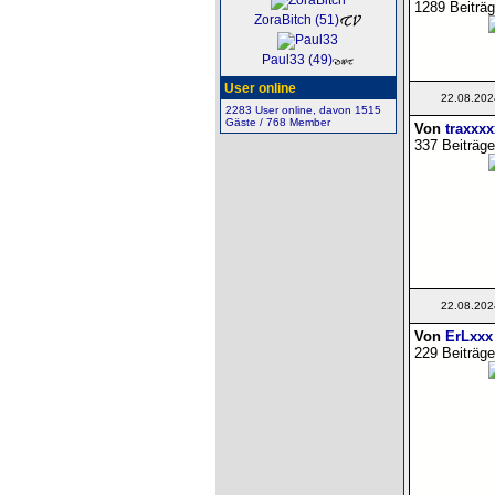
1289 Beiträg
ZoraBitch (51)
Paul33 (49)
User online
22.08.202
2283 User online, davon 1515
Gäste / 768 Member
Von
traxxx
337 Beiträge
22.08.202
Von
ErLxxx
229 Beiträge