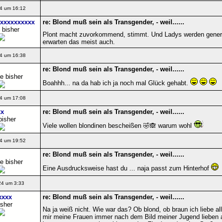
4 um 16:12
xxxxxxxxxx
re: Blond muß sein als Transgender, - weil......
 bisher
Plont macht zuvorkommend, stimmt. Und Ladys werden gener
erwarten das meist auch.
4 um 16:38
re: Blond muß sein als Transgender, - weil......
e bisher
Boahhh... na da hab ich ja noch mal Glück gehabt.
4 um 17:08
x
re: Blond muß sein als Transgender, - weil......
bisher
Viele wollen blondinen bescheißen 🤣🙈 warum wohl
4 um 19:52
re: Blond muß sein als Transgender, - weil......
e bisher
Eine Ausdrucksweise hast du ... naja passt zum Hinterhof
24 um 3:33
xxxx
re: Blond muß sein als Transgender, - weil......
isher
Na ja weiß nicht. Wie war das? Ob blond, ob braun ich liebe al
mir meine Frauen immer nach dem Bild meiner Jugend lieben a