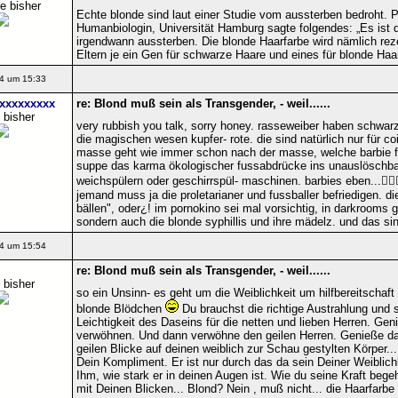
e bisher
Echte blonde sind laut einer Studie vom aussterben bedroht. Pr
Humanbiologin, Universität Hamburg sagte folgendes: „Es ist
irgendwann aussterben. Die blonde Haarfarbe wird nämlich reze
Eltern je ein Gen für schwarze Haare und eines für blonde Haa
4 um 15:33
xxxxxxxxxx
re: Blond muß sein als Transgender, - weil......
 bisher
very rubbish you talk, sorry honey. rasseweiber haben schwarz
die magischen wesen kupfer- rote. die sind natürlich nur für c
masse geht wie immer schon nach der masse, welche barbie für
suppe das karma ökologischer fussabdrücke ins unauslöschbare
weichspülern oder geschirrspül- maschinen. barbies eben...👱🏻
jemand muss ja die proletarianer und fussballer befriedigen. d
bällen", oder¿! im pornokino sei mal vorsichtig, in darkrooms g
sondern auch die blonde syphillis und ihre mädelz. und das sin
4 um 15:54
re: Blond muß sein als Transgender, - weil......
 bisher
so ein Unsinn- es geht um die Weiblichkeit um hilfbereitschaf
blonde Blödchen
Du brauchst die richtige Austrahlung und 
Leichtigkeit des Daseins für die netten und lieben Herren. Gen
verwöhnen. Und dann verwöhne den geilen Herren. Genieße da
geilen Blicke auf deinen weiblich zur Schau gestylten Körper..
Dein Kompliment. Er ist nur durch das da sein Deiner Weiblic
Ihm, wie stark er in deinen Augen ist. Wie du seine Kraft bege
mit Deinen Blicken... Blond? Nein , muß nicht... die Haarfarbe 