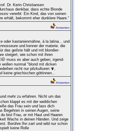
of. Dr. Kerin Christiansen
 durchaus denkbar, dass echte Blonde
ssiv vererbt: Ein Kind, das von seinen
re erhält, bekommt eher dunklere Haare.“
Antworten
e oder kastanienmähne, à la latina... und
oinnosseure und kenner der materie. die
 das geilste hält und mit blondier-
 steigert, wie schon mit ihren
‍♀️🤭 muss es aber auch geben, irgend-
ie wollen nunmal "blond mit dicken
edeihen nicht nur pilzkulturen 🍄,
d keine griechischen göttinnen...
Antworten
t und mehr zu erfahren. Nicht um das
schon klappt es mit der weiblichen
ieße das Frau sein und lass dich
s Begehren in seinen Augen, seine
. du bist Frau, er mit Haut und Haaren
hkeit Wachs in deinen Händen. Und zeige
hrst. Berühre Ihn zart und wild nur schon
spielt keine Rolle