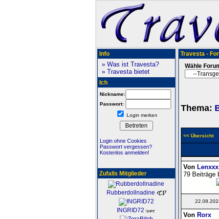
Info
Travesta - Fo
» Was ist Travesta?
Wähle Foru
» Travesta bietet
Ich
Nickname:
Passwort:
Thema:
B
Login merken
<< Übersicht
Login ohne Cookies
Passwort vergessen?
Kostenlos anmelden!
Von
Lenxxx
Zufalls Mitglieder
79 Beiträge 
Rubberdollnadine
22.08.202
INGRID72
Von
Rorx