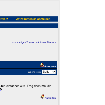
tplatz
Jetzt kostenlos anmelden!
|
« vorheriges Thema
nächstes Thema »
Antworten
wechsle zu
rch einfacher wird. Frag doch mal die
Antworten