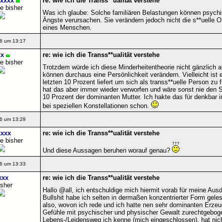
xxxx
re: wie ich die Transs**ualität verstehe
e bisher
Was ich glaube: Solche familiären Belastungen können psych
Ängste verursachen. Sie verändern jedoch nicht die s**uelle Or
eines Menschen.
6 um 13:17
x
re: wie ich die Transs**ualität verstehe
e bisher
Trotzdem würde ich diese Minderheitentheorie nicht gänzlich
können durchaus eine Persönlichkeit verändern. Vielleicht ist 
letzten 10 Prozent liefert um sich als transs**uelle Person zu 
hat das aber immer wieder verworfen und wäre sonst nie den S
10 Prozent der dominanten Mutter. Ich hakte das für denkbar im
bei speziellen Konstellationen schon.
6 um 13:29
xxx
re: wie ich die Transs**ualität verstehe
e bisher
Und diese Aussagen beruhen worauf genau?
6 um 13:33
xxx
re: wie ich die Transs**ualität verstehe
isher
Hallo @all, ich entschuldige mich hiermit vorab für meine Au
Bullshit habe ich selten in dermaßen konzentrierter Form gele
also, wovon ich rede und ich hatte nen sehr dominanten Erzeu
Gefühle mit psychischer und physischer Gewalt zurechtgeboge
Lebens-/Leidensweg ich kenne (mich eingeschlossen), hat nic