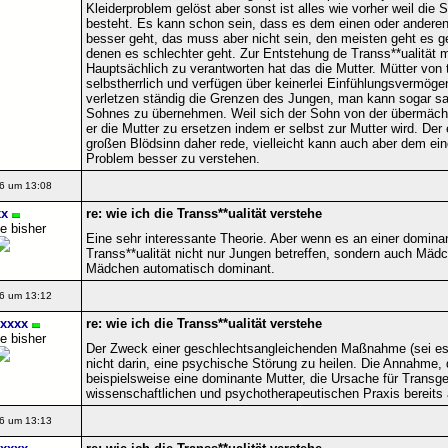
Kleiderproblem gelöst aber sonst ist alles wie vorher weil die 
besteht. Es kann schon sein, dass es dem einen oder ander
besser geht, das muss aber nicht sein, den meisten geht es g
denen es schlechter geht. Zur Entstehung de Transs**ualität 
Hauptsächlich zu verantworten hat das die Mutter. Mütter von 
selbstherrlich und verfügen über keinerlei Einfühlungsvermögen
verletzen ständig die Grenzen des Jungen, man kann sogar sag
Sohnes zu übernehmen. Weil sich der Sohn von der übermächt
er die Mutter zu ersetzen indem er selbst zur Mutter wird. Der
großen Blödsinn daher rede, vielleicht kann auch aber dem ei
Problem besser zu verstehen.
6 um 13:08
x
re: wie ich die Transs**ualität verstehe
e bisher
Eine sehr interessante Theorie. Aber wenn es an einer domina
Transs**ualität nicht nur Jungen betreffen, sondern auch Mädc
Mädchen automatisch dominant.
6 um 13:12
xxxx
re: wie ich die Transs**ualität verstehe
e bisher
Der Zweck einer geschlechtsangleichenden Maßnahme (sei es s
nicht darin, eine psychische Störung zu heilen. Die Annahme, 
beispielsweise eine dominante Mutter, die Ursache für Transgesch
wissenschaftlichen und psychotherapeutischen Praxis bereits a
6 um 13:13