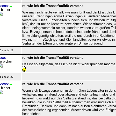
xxxxx
re: wie ich die Transs**ualität verstehe
 bisher
Wie man sich heute verhält, wie man fühlt und denkt ist das
unserer Erfahrungen sowie Beziehungen zu anderen Menschen 
vorstellen. Diese Einzelheiten bündeln sich und werden im al
ich", das ist meine Identität bezeichnet. Wir bestimmen das, w
nicht uneingeschränkt selbst, sondern werden zum großen Teil
bzw. Bezugspersonen haben dabei einen sehr frühen und dami
Entwicklungsmöglichkeiten, weil sie uns durch ihre Reaktionen
wie nicht. Im Säuglings- und Kleinkindalter, bevor wir etwas i
Verhalten der Eltern und der weiteren Umwelt prägend.
6 um 14:21
xxx
re: wie ich die Transs**ualität verstehe
e bisher
Das ist so allgemein, dass ich da nicht widersprechen möchte
6 um 14:33
xxxxx
re: wie ich die Transs**ualität verstehe
 bisher
Wenn sich Bezugspersonen in dem frühen Lebensalter in dense
verhalten: mal strafend oder abweisend oder teilnahmslos un
liebevoll, das wirkt auf das Selbstverständnis, das Selbstbil
bewirken, die in das Selbstbild aufgenommen wird und sich au
Empfinden, Denken und dann im nach außen sichtbaren Verhalt
der Verunsicherung ergebendes Muster davon wird von Einigen
beschrieben.