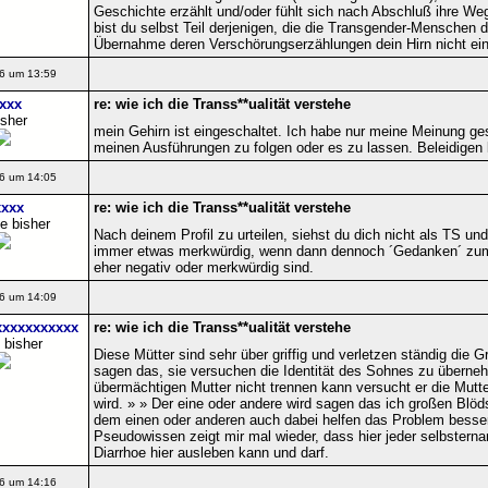
Geschichte erzählt und/oder fühlt sich nach Abschluß ihre We
bist du selbst Teil derjenigen, die die Transgender-Menschen d
Übernahme deren Verschörungserzählungen dein Hirn nicht ein
6 um 13:59
xxx
re: wie ich die Transs**ualität verstehe
isher
mein Gehirn ist eingeschaltet. Ich habe nur meine Meinung ge
meinen Ausführungen zu folgen oder es zu lassen. Beleidigen 
6 um 14:05
xxx
re: wie ich die Transs**ualität verstehe
e bisher
Nach deinem Profil zu urteilen, siehst du dich nicht als TS und
immer etwas merkwürdig, wenn dann dennoch ´Gedanken´ z
eher negativ oder merkwürdig sind.
6 um 14:09
xxxxxxxxxx
re: wie ich die Transs**ualität verstehe
 bisher
Diese Mütter sind sehr über griffig und verletzen ständig die
sagen das, sie versuchen die Identität des Sohnes zu überne
übermächtigen Mutter nicht trennen kann versucht er die Mutte
wird. » » Der eine oder andere wird sagen das ich großen Blöds
dem einen oder anderen auch dabei helfen das Problem besse
Pseudowissen zeigt mir mal wieder, dass hier jeder selbstern
Diarrhoe hier ausleben kann und darf.
6 um 14:16