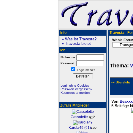
Info
Travesta - Fo
» Was ist Travesta?
Wähle Foru
» Travesta bietet
Ich
Nickname:
Passwort:
Thema:
w
Login merken
<< Übersicht
Login ohne Cookies
Passwort vergessen?
Kostenlos anmelden!
Von
Beaxxx
Zufalls Mitglieder
5 Beiträge b
Cassolette
Karola49 (61)