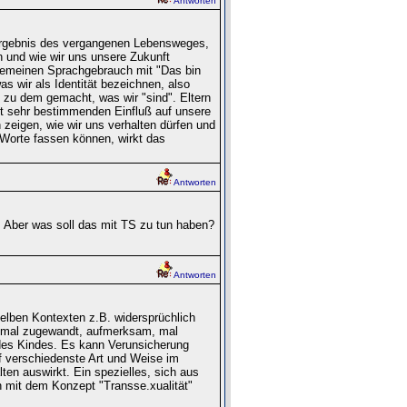
Antworten
 Ergebnis des vergangenen Lebensweges,
und wie wir uns unsere Zukunft
lgemeinen Sprachgebrauch mit "Das bin
as wir als Identität bezeichnen, also
 zu dem gemacht, was wir "sind". Eltern
t sehr bestimmenden Einfluß auf unsere
 zeigen, wie wir uns verhalten dürfen und
n Worte fassen können, wirkt das
Antworten
. Aber was soll das mit TS zu tun haben?
Antworten
lben Kontexten z.B. widersprüchlich
d mal zugewandt, aufmerksam, mal
d des Kindes. Es kann Verunsicherung
f verschiedenste Art und Weise im
en auswirkt. Ein spezielles, sich aus
 mit dem Konzept "Transse.xualität"