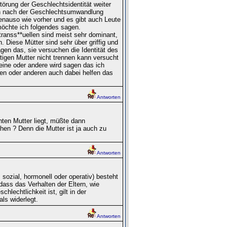
Störung der Geschlechtsidentität weiter
en nach der Geschlechtsumwandlung
enauso wie vorher und es gibt auch Leute
möchte ich folgendes sagen.
transs**uellen sind meist sehr dominant,
. Diese Mütter sind sehr über griffig und
en das, sie versuchen die Identität des
igen Mutter nicht trennen kann versucht
 eine oder andere wird sagen das ich
nen oder anderen auch dabei helfen das
Antworten
nten Mutter liegt, müßte dann
hen ? Denn die Mutter ist ja auch zu
Antworten
ozial, hormonell oder operativ) besteht
dass das Verhalten der Eltern, wie
lechtlichkeit ist, gilt in der
ls widerlegt.
Antworten