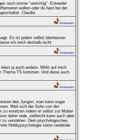
ges noch immer "unrichtig". Entweder
iffamieren wollen oder du hast bei der
geschaltet. Claudia
Antworten
sagt. Es ist jedem selbst überlassen
lasse ich mich deshalb nicht
Antworten
 lebst ja auch anders. Wirkt auf mich
um Thema TS kommen. Und diese auch
Antworten
 Grenzen des Jungen, man kann sogar
hmen. Weil sich der Sohn von der
r zu ersetzen indem er selbst zur Mutter
inn daher rede, vielleicht kann auch aber
r zu verstehen. Dein psychologisches
annte Hobbypsychologie seine cerebrale