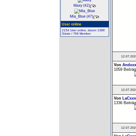
Maxy (42)
Mia_Blue (47)
User online
2154 User online, davon 1388
Gäste / 766 Member
12.07.202
Von
Andxxx
1059 Beiträg
12.07.202
Von
LaCxxx
1336 Beiträg
12.07.202