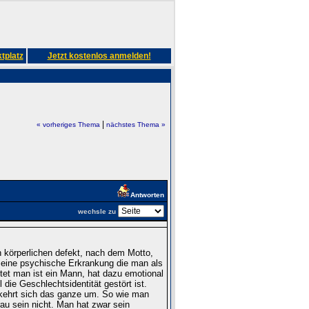
tplatz
Jetzt kostenlos anmelden!
|
« vorheriges Thema
nächstes Thema »
Antworten
wechsle zu
n körperlichen defekt, nach dem Motto,
n eine psychische Erkrankung die man als
tet man ist ein Mann, hat dazu emotional
die Geschlechtsidentität gestört ist.
kehrt sich das ganze um. So wie man
rau sein nicht. Man hat zwar sein