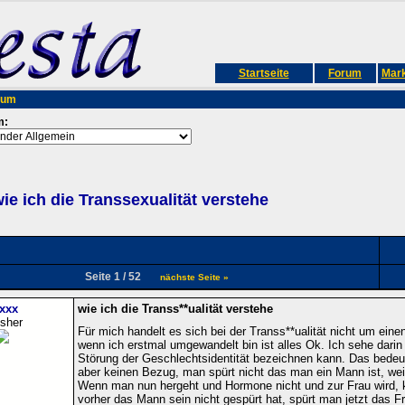
Startseite
Forum
Mark
rum
m:
ie ich die Transsexualität verstehe
Seite 1 / 52
nächste Seite »
xxx
wie ich die Transs**ualität verstehe
isher
Für mich handelt es sich bei der Transs**ualität nicht um eine
wenn ich erstmal umgewandelt bin ist alles Ok. Ich sehe dari
Störung der Geschlechtsidentität bezeichnen kann. Das bedeu
aber keinen Bezug, man spürt nicht das man ein Mann ist, weil 
Wenn man nun hergeht und Hormone nicht und zur Frau wird, 
vorher das Mann sein nicht gespürt hat, spürt man jetzt das F