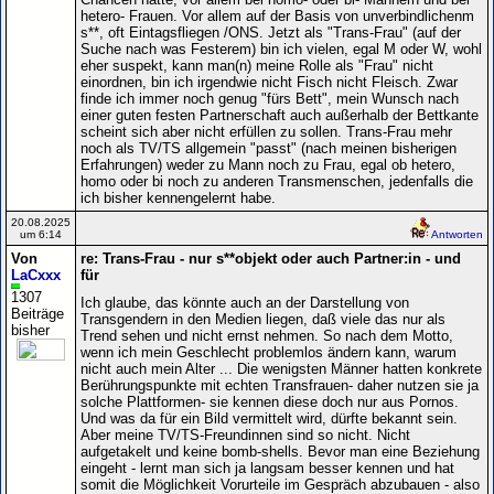
hetero- Frauen. Vor allem auf der Basis von unverbindlichenm
s**, oft Eintagsfliegen /ONS. Jetzt als "Trans-Frau" (auf der
Suche nach was Festerem) bin ich vielen, egal M oder W, wohl
eher suspekt, kann man(n) meine Rolle als "Frau" nicht
einordnen, bin ich irgendwie nicht Fisch nicht Fleisch. Zwar
finde ich immer noch genug "fürs Bett", mein Wunsch nach
einer guten festen Partnerschaft auch außerhalb der Bettkante
scheint sich aber nicht erfüllen zu sollen. Trans-Frau mehr
noch als TV/TS allgemein "passt" (nach meinen bisherigen
Erfahrungen) weder zu Mann noch zu Frau, egal ob hetero,
homo oder bi noch zu anderen Transmenschen, jedenfalls die
ich bisher kennengelernt habe.
20.08.2025
um 6:14
Antworten
Von
re: Trans-Frau - nur s**objekt oder auch Partner:in - und
LaCxxx
für
1307
Ich glaube, das könnte auch an der Darstellung von
Beiträge
Transgendern in den Medien liegen, daß viele das nur als
bisher
Trend sehen und nicht ernst nehmen. So nach dem Motto,
wenn ich mein Geschlecht problemlos ändern kann, warum
nicht auch mein Alter ... Die wenigsten Männer hatten konkrete
Berührungspunkte mit echten Transfrauen- daher nutzen sie ja
solche Plattformen- sie kennen diese doch nur aus Pornos.
Und was da für ein Bild vermittelt wird, dürfte bekannt sein.
Aber meine TV/TS-Freundinnen sind so nicht. Nicht
aufgetakelt und keine bomb-shells. Bevor man eine Beziehung
eingeht - lernt man sich ja langsam besser kennen und hat
somit die Möglichkeit Vorurteile im Gespräch abzubauen - also