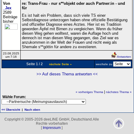
Von
re: Trans-Frau - nur s**objekt oder auch Partner:in - und
_Jex
für
2589
Es ist halt ein Problem, dass sich viele TS einer
Beiträge
Selbstdiagnose unterzogen haben ohne offizielle Bestätigung
bisher
und offizieller Diagnose eines Arztes. Hier ist es Tradition
geworden Äpfel mit Birnen zu vergleichen. Wenn du früher
diesen Weg gehen wolltest, waren die Auflage hoch und
dennoch ist man diesen Weg gegangen, das Ziel war es
anzukommen in der Welt der Frauen und nicht ewig als
Shemale s**göttin für andere zu exestieren.
23.08.2025
um 7:16
Antworten
Seite 1 / 2
nächste Seite »
wechsle zu
>> Auf dieses Thema antworten <<
|
« vorheriges Thema
nächstes Thema »
Wähle Forum:
<< Übersicht
|
Nach oben
Copyright © 2005-2026 deeLINE GmbH, Deutschland.Alle
Rechte vorbehalten
[
Impressum
]