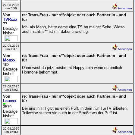
22.08.2025
um 5:50
Antworten
Von
re: Trans-Frau - nur s**objekt oder auch Partner:in - und
TVRxxx
für
77
Ich, als Mann, hätte gerne eine TS an meiner Seite. Wieso
Beiträge
auch nicht. s** ist mir dabei unwichtig.
bisher
22.08.2025
um 7:37
Antworten
Von
re: Trans-Frau - nur s**objekt oder auch Partner:in - und
Monxx
für
193
Dann wirst du jetzt bestimmt Happy sein wenn du endlich
Beiträge
Hormone bekommst.
bisher
22.08.2025
um 14:02
Antworten
Von
re: Trans-Frau - nur s**objekt oder auch Partner:in - und
Lauxxx
für
3579
Bei uns in HH gibt es einen Puff, in dem nur TS/TV arbeiten.
Beiträge
Teilweise stehen sie auch in der Straße wo der Puff ist.
bisher
22.08.2025
um 16:03
Antworten