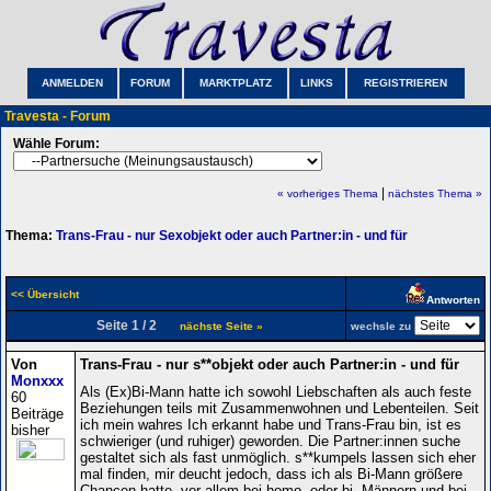
ANMELDEN
FORUM
MARKTPLATZ
LINKS
REGISTRIEREN
Travesta - Forum
Wähle Forum:
|
« vorheriges Thema
nächstes Thema »
Thema:
Trans-Frau - nur Sexobjekt oder auch Partner:in - und für
<< Übersicht
Antworten
Seite 1 / 2
nächste Seite »
wechsle zu
Von
Trans-Frau - nur s**objekt oder auch Partner:in - und für
Monxxx
Als (Ex)Bi-Mann hatte ich sowohl Liebschaften als auch feste
60
Beziehungen teils mit Zusammenwohnen und Lebenteilen. Seit
Beiträge
ich mein wahres Ich erkannt habe und Trans-Frau bin, ist es
bisher
schwieriger (und ruhiger) geworden. Die Partner:innen suche
gestaltet sich als fast unmöglich. s**kumpels lassen sich eher
mal finden, mir deucht jedoch, dass ich als Bi-Mann größere
Chancen hatte, vor allem bei homo- oder bi- Männern und bei