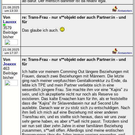
ab dafür. Der mensch dahinter ist da relativ egal.
21.08.2025
um 13:33
Antworten
Von
re: Trans-Frau - nur s**objekt oder auch Partner:in - und
Lauxxx
für
3579
Das glaube ich auch.
Beiträge
bisher
21.08.2025
um 17:37
Antworten
Von
re: Trans-Frau - nur s**objekt oder auch Partner:in - und
Joaxxx
für
463
Ich hatte vor meinem Comming Out längere Beziehungen mit
Beiträge
Frauen, danach zwei Beziehungen mit Männern. Die letzte
bisher
ging nach meiner verpfuschten Genitalkorrektur zu Ende, da
lebte ich TPE und mein Partner verliebte sich in eine
wesentlich jüngere Frau. Sie machte ihm vor eine "Kajira" zu
sein, und ich akzeptierte nicht nur noch als Reserve so
existieren. Das kalte Erwachen kam für ihn, als er feststellte
dass die "Kajira" ihr Sklavendasein nur auf Second Life
auslebte. Danach war er zu stolz sich zu entschuldigen. Nach
ihm ließ ich mich auf eine Beziehung mit einer anderen
Transfrau ein, und es stellte sich heraus, dass wir uns zwar
sehr gerne haben, es aber s**uell nicht passt. Trotzdem sind
wir nun seit über zehn Jahre in einer familiären Beziehung
zusammen, s**uell offen. Allerdings sind meine erotischen
Begegnungen über die Jahre immer weniger geworden, weil