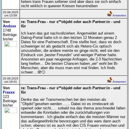
hetero trans Frauen seltener sind aber dass sie sich einfach
nicht wirklich in queeren Kreisen herumtreiben
20.08.2025
um 13:59
Antworten
Von
re: Trans-Frau - nur s**objekt oder auch Partner:in - und
Andxxx
für
1748
Ich kann das gut nachvollziehen. Angemeldet auf einem
Beiträge
Dating-Portal hatte ich in den letzten 12 Monaten genau 2
bisher
Dates für eine Partnerschaft. Eine stellte fest, dass es doch
schwieriger ist als gedacht sich als Hetero-Cis optisch
umzustellen, die andere meinte es ginge nicht, weil sie den
Eindruck von „bester Freundin“ und weniger Partner hatte.
Ansonsten ein paar neugierige Anfragen, die 2-3 Nachrichten
lang hielten… Die besten Chancen haben „wir“ wohl bei Bi-
Menschen, aber die muss man erst mal finden. Ich finds
schwer….🫣🙄
20.08.2025
um 18:01
Antworten
Von
re: Trans-Frau - nur s**objekt oder auch Partner:in - und
Fraxxx
für
123
Denke das wir Transmenschen bei den meisten als
Beiträge
"Objekt"gesehen werden ...... Dabei ist es irrrelevant ob
bisher
operiert oder nicht..... sobald ma das thema anschneidet fallen
entweder die Kinnladen oder die zurückhaltungen von
kommentaren . Ich glaube einfach das die meisten Männer nur
das außergewöhnliche bevorzugen und das wars dann auch
schon. ebenso ist es auch mit den CIS Frauen versuchen und