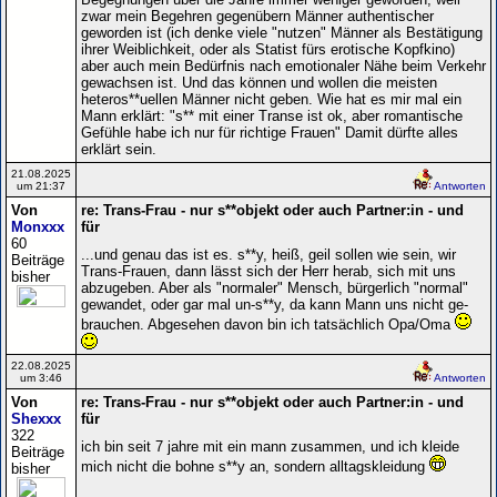
zwar mein Begehren gegenübern Männer authentischer
geworden ist (ich denke viele "nutzen" Männer als Bestätigung
ihrer Weiblichkeit, oder als Statist fürs erotische Kopfkino)
aber auch mein Bedürfnis nach emotionaler Nähe beim Verkehr
gewachsen ist. Und das können und wollen die meisten
heteros**uellen Männer nicht geben. Wie hat es mir mal ein
Mann erklärt: "s** mit einer Transe ist ok, aber romantische
Gefühle habe ich nur für richtige Frauen" Damit dürfte alles
erklärt sein.
21.08.2025
um 21:37
Antworten
Von
re: Trans-Frau - nur s**objekt oder auch Partner:in - und
Monxxx
für
60
...und genau das ist es. s**y, heiß, geil sollen wie sein, wir
Beiträge
Trans-Frauen, dann lässt sich der Herr herab, sich mit uns
bisher
abzugeben. Aber als "normaler" Mensch, bürgerlich "normal"
gewandet, oder gar mal un-s**y, da kann Mann uns nicht ge-
brauchen. Abgesehen davon bin ich tatsächlich Opa/Oma
22.08.2025
um 3:46
Antworten
Von
re: Trans-Frau - nur s**objekt oder auch Partner:in - und
Shexxx
für
322
ich bin seit 7 jahre mit ein mann zusammen, und ich kleide
Beiträge
mich nicht die bohne s**y an, sondern alltagskleidung
bisher