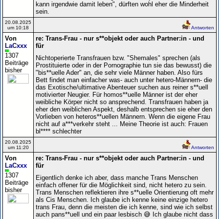
kann irgendwie damit leben", dürften wohl eher die Minderheit
sein.
20.08.2025
um 10:18
Antworten
Von
re: Trans-Frau - nur s**objekt oder auch Partner:in - und
LaCxxx
für
1307
Nichtoperierte Transfrauen bzw. "Shemales" sprechen (als
Beiträge
Prostituierte oder in der Pornographie tun sie das bewusst) die
bisher
"bis**uelle Ader" an, die sehr viele Männer haben. Also fürs
Bett findet man einfacher was- auch unter hetero-Männern- die
das Exotische/ultimative Abenteuer suchen aus reiner s**uell
motivierter Neugier. Für homos**uelle Männer ist der eher
weibliche Körper nicht so ansprechend. Transfrauen haben ja
eher den weiblichen Aspekt, deshalb entsprechen sie eher den
Vorlieben von heteros**uellen Männern. Wenn die eigene Frau
nicht auf a***verkehr steht ... Meine Theorie ist auch: Frauen
bl**** schlechter
20.08.2025
um 11:20
Antworten
Von
re: Trans-Frau - nur s**objekt oder auch Partner:in - und
LaCxxx
für
1307
Eigentlich denke ich aber, dass manche Trans Menschen
Beiträge
einfach offener für die Möglichkeit sind, nicht hetero zu sein.
bisher
Trans Menschen reflektieren ihre s**uelle Orientierung oft mehr
als Cis Menschen. Ich glaube ich kenne keine einzige hetero
trans Frau, denn die meisten die ich kenne, sind wie ich selbst
auch pans**uell und ein paar lesbisch 😅 Ich glaube nicht dass