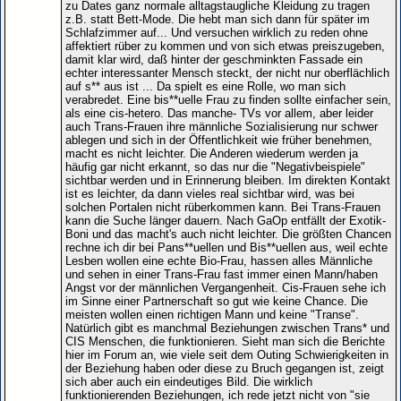
zu Dates ganz normale alltagstaugliche Kleidung zu tragen
z.B. statt Bett-Mode. Die hebt man sich dann für später im
Schlafzimmer auf... Und versuchen wirklich zu reden ohne
affektiert rüber zu kommen und von sich etwas preiszugeben,
damit klar wird, daß hinter der geschminkten Fassade ein
echter interessanter Mensch steckt, der nicht nur oberflächlich
auf s** aus ist ... Da spielt es eine Rolle, wo man sich
verabredet. Eine bis**uelle Frau zu finden sollte einfacher sein,
als eine cis-hetero. Das manche- TVs vor allem, aber leider
auch Trans-Frauen ihre männliche Sozialisierung nur schwer
ablegen und sich in der Öffentlichkeit wie früher benehmen,
macht es nicht leichter. Die Anderen wiederum werden ja
häufig gar nicht erkannt, so das nur die "Negativbeispiele"
sichtbar werden und in Erinnerung bleiben. Im direkten Kontakt
ist es leichter, da dann vieles real sichtbar wird, was bei
solchen Portalen nicht rüberkommen kann. Bei Trans-Frauen
kann die Suche länger dauern. Nach GaOp entfällt der Exotik-
Boni und das macht's auch nicht leichter. Die größten Chancen
rechne ich dir bei Pans**uellen und Bis**uellen aus, weil echte
Lesben wollen eine echte Bio-Frau, hassen alles Männliche
und sehen in einer Trans-Frau fast immer einen Mann/haben
Angst vor der männlichen Vergangenheit. Cis-Frauen sehe ich
im Sinne einer Partnerschaft so gut wie keine Chance. Die
meisten wollen einen richtigen Mann und keine "Transe".
Natürlich gibt es manchmal Beziehungen zwischen Trans* und
CIS Menschen, die funktionieren. Sieht man sich die Berichte
hier im Forum an, wie viele seit dem Outing Schwierigkeiten in
der Beziehung haben oder diese zu Bruch gegangen ist, zeigt
sich aber auch ein eindeutiges Bild. Die wirklich
funktionierenden Beziehungen, ich rede jetzt nicht von "sie