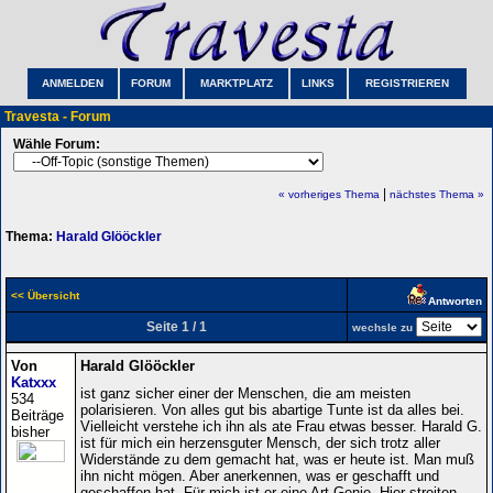
ANMELDEN
FORUM
MARKTPLATZ
LINKS
REGISTRIEREN
Travesta - Forum
Wähle Forum:
|
« vorheriges Thema
nächstes Thema »
Thema:
Harald Glööckler
<< Übersicht
Antworten
Seite 1 / 1
wechsle zu
Von
Harald Glööckler
Katxxx
ist ganz sicher einer der Menschen, die am meisten
534
polarisieren. Von alles gut bis abartige Tunte ist da alles bei.
Beiträge
Vielleicht verstehe ich ihn als ate Frau etwas besser. Harald G.
bisher
ist für mich ein herzensguter Mensch, der sich trotz aller
Widerstände zu dem gemacht hat, was er heute ist. Man muß
ihn nicht mögen. Aber anerkennen, was er geschafft und
geschaffen hat. Für mich ist er eine Art Genie. Hier streiten