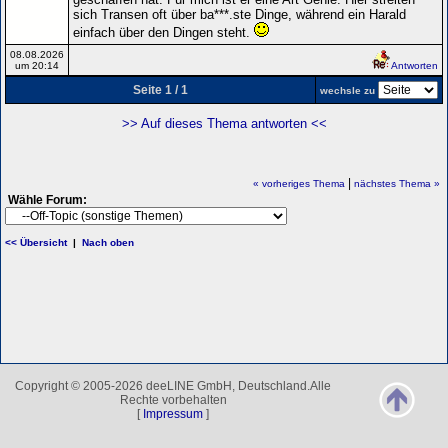
sich Transen oft über ba***.ste Dinge, während ein Harald
einfach über den Dingen steht.
08.08.2026
um 20:14
Antworten
Seite 1 / 1
wechsle zu
>> Auf dieses Thema antworten <<
|
« vorheriges Thema
nächstes Thema »
Wähle Forum:
<< Übersicht
|
Nach oben
Copyright © 2005-2026 deeLINE GmbH, Deutschland.Alle
Rechte vorbehalten
[
Impressum
]