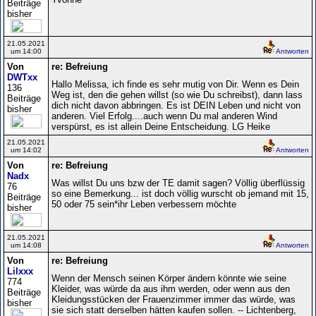
Beiträge
bisher
21.05.2021
um 14:00
Antworten
Von
re: Befreiung
DWTxx
Hallo Melissa, ich finde es sehr mutig von Dir. Wenn es Dein
136
Weg ist, den die gehen willst (so wie Du schreibst), dann lass
Beiträge
dich nicht davon abbringen. Es ist DEIN Leben und nicht von
bisher
anderen. Viel Erfolg....auch wenn Du mal anderen Wind
verspürst, es ist allein Deine Entscheidung. LG Heike
21.05.2021
um 14:02
Antworten
Von
re: Befreiung
Nadx
Was willst Du uns bzw der TE damit sagen? Völlig überflüssig
76
so eine Bemerkung... ist doch völlig wurscht ob jemand mit 15,
Beiträge
50 oder 75 sein*ihr Leben verbessern möchte
bisher
21.05.2021
um 14:08
Antworten
Von
re: Befreiung
Lilxxx
Wenn der Mensch seinen Körper ändern könnte wie seine
774
Kleider, was würde da aus ihm werden, oder wenn aus den
Beiträge
Kleidungsstücken der Frauenzimmer immer das würde, was
bisher
sie sich statt derselben hätten kaufen sollen. -- Lichtenberg,