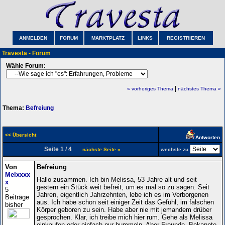
ANMELDEN
FORUM
MARKTPLATZ
LINKS
REGISTRIEREN
Travesta - Forum
Wähle Forum:
|
« vorheriges Thema
nächstes Thema »
Thema:
Befreiung
<< Übersicht
Antworten
Seite 1 / 4
nächste Seite »
wechsle zu
Von
Befreiung
Melxxxx
Hallo zusammen. Ich bin Melissa, 53 Jahre alt und seit
x
gestern ein Stück weit befreit, um es mal so zu sagen. Seit
5
Jahren, eigentlich Jahrzehnten, lebe ich es im Verborgenen
Beiträge
aus. Ich habe schon seit einiger Zeit das Gefühl, im falschen
bisher
Körper geboren zu sein. Habe aber nie mit jemandem drüber
gesprochen. Klar, ich treibe mich hier rum. Gehe als Melissa
einkaufen oder einfach nur bummeln. Aber Freunde, Bekannte