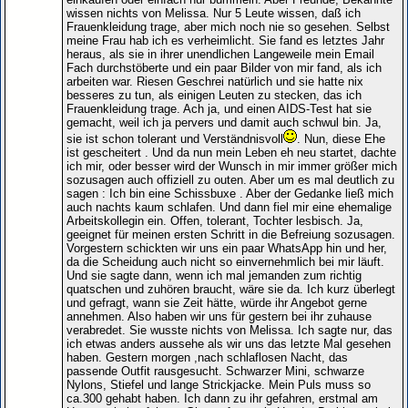
wissen nichts von Melissa. Nur 5 Leute wissen, daß ich
Frauenkleidung trage, aber mich noch nie so gesehen. Selbst
meine Frau hab ich es verheimlicht. Sie fand es letztes Jahr
heraus, als sie in ihrer unendlichen Langeweile mein Email
Fach durchstöberte und ein paar Bilder von mir fand, als ich
arbeiten war. Riesen Geschrei natürlich und sie hatte nix
besseres zu tun, als einigen Leuten zu stecken, das ich
Frauenkleidung trage. Ach ja, und einen AIDS-Test hat sie
gemacht, weil ich ja pervers und damit auch schwul bin. Ja,
sie ist schon tolerant und Verständnisvoll
. Nun, diese Ehe
ist gescheitert . Und da nun mein Leben eh neu startet, dachte
ich mir, oder besser wird der Wunsch in mir immer größer mich
sozusagen auch offiziell zu outen. Aber um es mal deutlich zu
sagen : Ich bin eine Schissbuxe . Aber der Gedanke ließ mich
auch nachts kaum schlafen. Und dann fiel mir eine ehemalige
Arbeitskollegin ein. Offen, tolerant, Tochter lesbisch. Ja,
geeignet für meinen ersten Schritt in die Befreiung sozusagen.
Vorgestern schickten wir uns ein paar WhatsApp hin und her,
da die Scheidung auch nicht so einvernehmlich bei mir läuft.
Und sie sagte dann, wenn ich mal jemanden zum richtig
quatschen und zuhören braucht, wäre sie da. Ich kurz überlegt
und gefragt, wann sie Zeit hätte, würde ihr Angebot gerne
annehmen. Also haben wir uns für gestern bei ihr zuhause
verabredet. Sie wusste nichts von Melissa. Ich sagte nur, das
ich etwas anders aussehe als wir uns das letzte Mal gesehen
haben. Gestern morgen ,nach schlaflosen Nacht, das
passende Outfit rausgesucht. Schwarzer Mini, schwarze
Nylons, Stiefel und lange Strickjacke. Mein Puls muss so
ca.300 gehabt haben. Ich dann zu ihr gefahren, erstmal am