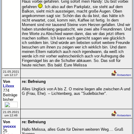
Haus vorbei gefahren. Ging sofort mein Handy: Du bist vorbei
gefahren
. Ich also auf den Parkplatz, sie steht auf dem
Balkon, sieht mich aussteigen, macht große Augen. Oben
angekommen sagt sie: Schön das du da bist, das hätte ich
nicht erwartet, cool, komm rein, Kaffee ist fertig. In dem
Moment sind mir tausend Steine vom Herzen gefallen. Und wir
haben stundenlang gequatscht, wie zwei alte Freundinnen. Und
ihre Worte zu Abschied waren dann, das wir das jetzt öfters
machen sollten. Ich kann euch garnicht sagen wie glücklich
ich seitdem bin. Und würde am liebsten sofort weitere Freunde
besuchen um ihnen zu zeigen wer ich wirklich bin. Und dann
meinen Eltern natürlich auch noch irgendwann, da weiß ich
werde ich mir vorher wahrscheinlich auch vor Aufregung die
Fingernägel bis an die Schulter abkauen. So. Das soll für
heute reichen. Bis bald. Eure Melissa
21.05.2021
um 12:17
Antworten
Von
re: Befreiung
Lilxxx
Alles Unglück von A bis Z. O meine liegen alle zwischen A und
774
G (Frau, Ehe). -- Lichtenberg, aus "Sudelbücher".
Beiträge
bisher
21.05.2021
um 12:46
Antworten
Von
re: Befreiung
yvoxxx
Hallo Melissa, alles Gute für Deinen weiteren Weg.... Gruß
25
Yvonne