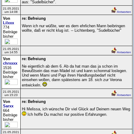
aus: "Sudelbücher".
21.05.2021
um 14:08
Antworten
Von
re: Befreiung
Lilxxx
Wenn ich nur wüßte, wer es dem ehrlichen Mann beibringen
774
wollte, daß er nicht klug ist. -- Lichtenberg, "Sudelbücher"
Beiträge
bisher
21.05.2021
um 14:55
Antworten
Von
re: Befreiung
chrxxxx
Ne eigentlich ab dem 6. Ab da hat man das ja schon im
1516
Bewußtsein das man Mädel ist und kann schonmal loslegen.
Beiträge
Und wenn Mami und Papi ihren Handlungsbedarf nicht
bisher
einsehen wollen, dann spätestens am 18. sich zur Verona
entwickeln.
21.05.2021
um 15:23
Antworten
Von
re: Befreiung
Sarxx
Hi Melissa, ich wünsche Dir viel Glück auf Deinem neuen Weg
664
Ich hoffe Du machst nur positive Erfahrungen.
Beiträge
bisher
21.05.2021