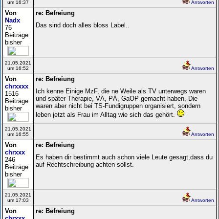
um 16:37
Antworten
Von
re: Befreiung
Nadx
Das sind doch alles bloss Label..
76
Beiträge
bisher
21.05.2021
um 16:52
Antworten
Von
re: Befreiung
chrxxxx
Ich kenne Einige MzF, die ne Weile als TV unterwegs waren
1516
und später Therapie, VÄ, PÄ, GaOP gemacht haben, Die
Beiträge
waren aber nicht bei TS-Fundigruppen organisiert, sondern
bisher
leben jetzt als Frau im Alltag wie sich das gehört.
21.05.2021
um 16:55
Antworten
Von
re: Befreiung
chrxxx
Es haben dir bestimmt auch schon viele Leute gesagt,dass du
246
auf Rechtschreibung achten sollst.
Beiträge
bisher
21.05.2021
um 17:03
Antworten
Von
re: Befreiung
chrxxx