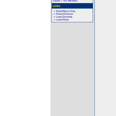
Gäste / 795 Member
Links
» SadoMaso-Chat
» FetischPartner
» LatexZentrale
» LederStolz