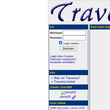
Ich
Kein Gast Zugr
Nickname:
Passwort:
Login merken
Login ohne Cookies
Passwort vergessen?
Kostenlos anmelden!
Info
» Was ist Travesta?
» Travesta bietet
Zufalls Userbild
pervy55
User online
1998 User online, davon 1203