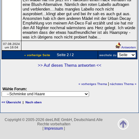
eine Blush-Alternative. Nämlich den roten Labello auftragen
und verblenden....habs mangles Labello noch nicht
ausprobiert...klingt aber gut und bei ihr sah es auch gut aus.
Ansonsten hab ich dem anderen Mädel mit der Urban Decay
Empfehlung von meinem Art-Deco Fail erzählt und sie hat mir
den All Nighter nochmal wärmstens ans Herz gelegt. Ich würde
erwarten dass der etwas hautfreundlicher ist als Haarspray -
was ich übrigens noch nicht probiert habe...
07.08.2024
um 16:04
Antworten
Seite 2 / 2
« vorherige Seite
wechsle zu
>> Auf dieses Thema antworten <<
|
« vorheriges Thema
nächstes Thema »
Wähle Forum:
<< Übersicht
|
Nach oben
Copyright © 2005-2026 deeLINE GmbH, Deutschland.Alle
Rechte vorbehalten
[
Impressum
]