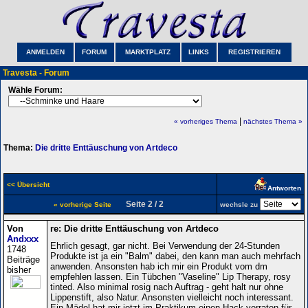
ANMELDEN
FORUM
MARKTPLATZ
LINKS
REGISTRIEREN
Travesta - Forum
Wähle Forum:
|
« vorheriges Thema
nächstes Thema »
Thema:
Die dritte Enttäuschung von Artdeco
<< Übersicht
Antworten
Seite 2 / 2
« vorherige Seite
wechsle zu
Von
re: Die dritte Enttäuschung von Artdeco
Andxxx
Ehrlich gesagt, gar nicht. Bei Verwendung der 24-Stunden
1748
Produkte ist ja ein "Balm" dabei, den kann man auch mehrfach
Beiträge
anwenden. Ansonsten hab ich mir ein Produkt vom dm
bisher
empfehlen lassen. Ein Tübchen "Vaseline" Lip Therapy, rosy
tinted. Also minimal rosig nach Auftrag - geht halt nur ohne
Lippenstift, also Natur. Ansonsten vielleicht noch interessant.
Ein Mädel hat mir jetzt im Praktikum einen Hack verraten für