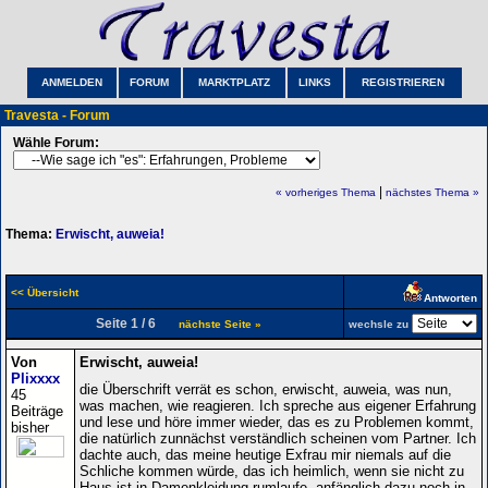
ANMELDEN
FORUM
MARKTPLATZ
LINKS
REGISTRIEREN
Travesta - Forum
Wähle Forum:
|
« vorheriges Thema
nächstes Thema »
Thema:
Erwischt, auweia!
<< Übersicht
Antworten
Seite 1 / 6
nächste Seite »
wechsle zu
Von
Erwischt, auweia!
Plixxxx
die Überschrift verrät es schon, erwischt, auweia, was nun,
45
was machen, wie reagieren. Ich spreche aus eigener Erfahrung
Beiträge
und lese und höre immer wieder, das es zu Problemen kommt,
bisher
die natürlich zunnächst verständlich scheinen vom Partner. Ich
dachte auch, das meine heutige Exfrau mir niemals auf die
Schliche kommen würde, das ich heimlich, wenn sie nicht zu
Haus ist in Damenkleidung rumlaufe, anfänglich dazu noch in