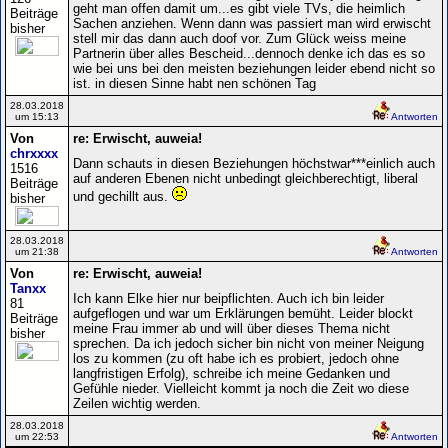
geht man offen damit um...es gibt viele TVs, die heimlich
Beiträge
Sachen anziehen. Wenn dann was passiert man wird erwischt
bisher
stell mir das dann auch doof vor. Zum Glück weiss meine
Partnerin über alles Bescheid...dennoch denke ich das es so
wie bei uns bei den meisten beziehungen leider ebend nicht so
ist. in diesen Sinne habt nen schönen Tag
28.03.2018
um 15:13
Antworten
Von
re: Erwischt, auweia!
chrxxxx
Dann schauts in diesen Beziehungen höchstwar***einlich auch
1516
auf anderen Ebenen nicht unbedingt gleichberechtigt, liberal
Beiträge
und gechillt aus.
bisher
28.03.2018
um 21:38
Antworten
Von
re: Erwischt, auweia!
Tanxx
Ich kann Elke hier nur beipflichten. Auch ich bin leider
81
aufgeflogen und war um Erklärungen bemüht. Leider blockt
Beiträge
meine Frau immer ab und will über dieses Thema nicht
bisher
sprechen. Da ich jedoch sicher bin nicht von meiner Neigung
los zu kommen (zu oft habe ich es probiert, jedoch ohne
langfristigen Erfolg), schreibe ich meine Gedanken und
Gefühle nieder. Vielleicht kommt ja noch die Zeit wo diese
Zeilen wichtig werden.
28.03.2018
um 22:53
Antworten