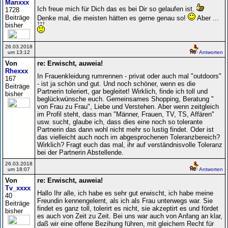
Manxxx
Ich freue mich für Dich das es bei Dir so gelaufen ist.
1728
Beiträge
Denke mal, die meisten hätten es gerne genau so!
Aber ...
bisher
26.03.2018
um 13:12
Antworten
Von
re: Erwischt, auweia!
Rhexxx
In Frauenkleidung rumrennen - privat oder auch mal "outdoors"
167
- ist ja schön und gut. Und noch schöner, wenn es die
Beiträge
Partnerin toleriert, gar begleitet! Wirklich, finde ich toll und
bisher
beglückwünsche euch. Gemeinsames Shopping, Beratung "
von Frau zu Frau", Liebe und Verstehen. Aber wenn zeitgleich
im Profil steht, dass man "Männer, Frauen, TV, TS, Affären"
usw. sucht, glaube ich, dass dies eine noch so tolerante
Partnerin das dann wohl nicht mehr so lustig findet. Oder ist
das vielleicht auch noch im abgesprochenen Toleranzbereich?
Wirklich? Fragt euch das mal, ihr auf verständnisvolle Toleranz
bei der Partnerin Abstellende.
26.03.2018
um 18:07
Antworten
Von
re: Erwischt, auweia!
Tv_xxxx
Hallo Ihr alle, ich habe es sehr gut erwischt, ich habe meine
40
Freundin kennengelernt, als ich als Frau unterwegs war. Sie
Beiträge
findet es ganz toll, tolerirt es nicht, sie akzeptirt es und fördet
bisher
es auch von Zeit zu Zeit. Bei uns war auch von Anfang an klar,
daß wir eine offene Bezihung führen, mit gleichem Recht für