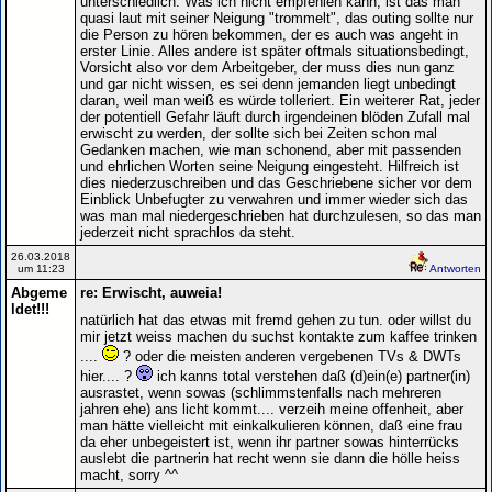
unterschiedlich. Was ich nicht empfehlen kann, ist das man
quasi laut mit seiner Neigung "trommelt", das outing sollte nur
die Person zu hören bekommen, der es auch was angeht in
erster Linie. Alles andere ist später oftmals situationsbedingt,
Vorsicht also vor dem Arbeitgeber, der muss dies nun ganz
und gar nicht wissen, es sei denn jemanden liegt unbedingt
daran, weil man weiß es würde tolleriert. Ein weiterer Rat, jeder
der potentiell Gefahr läuft durch irgendeinen blöden Zufall mal
erwischt zu werden, der sollte sich bei Zeiten schon mal
Gedanken machen, wie man schonend, aber mit passenden
und ehrlichen Worten seine Neigung eingesteht. Hilfreich ist
dies niederzuschreiben und das Geschriebene sicher vor dem
Einblick Unbefugter zu verwahren und immer wieder sich das
was man mal niedergeschrieben hat durchzulesen, so das man
jederzeit nicht sprachlos da steht.
26.03.2018
um 11:23
Antworten
Abgeme
re: Erwischt, auweia!
ldet!!!
natürlich hat das etwas mit fremd gehen zu tun. oder willst du
mir jetzt weiss machen du suchst kontakte zum kaffee trinken
....
? oder die meisten anderen vergebenen TVs & DWTs
hier.... ?
ich kanns total verstehen daß (d)ein(e) partner(in)
ausrastet, wenn sowas (schlimmstenfalls nach mehreren
jahren ehe) ans licht kommt.... verzeih meine offenheit, aber
man hätte vielleicht mit einkalkulieren können, daß eine frau
da eher unbegeistert ist, wenn ihr partner sowas hinterrücks
auslebt die partnerin hat recht wenn sie dann die hölle heiss
macht, sorry ^^