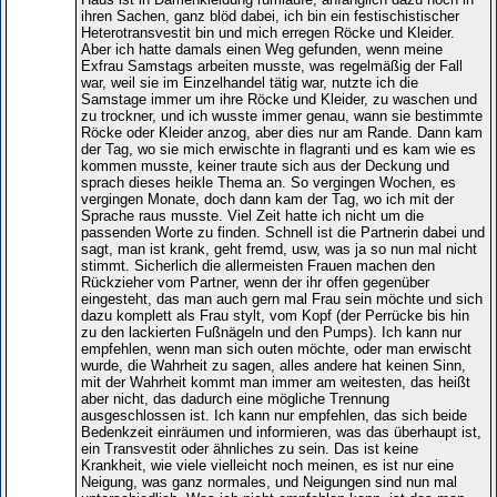
ihren Sachen, ganz blöd dabei, ich bin ein festischistischer
Heterotransvestit bin und mich erregen Röcke und Kleider.
Aber ich hatte damals einen Weg gefunden, wenn meine
Exfrau Samstags arbeiten musste, was regelmäßig der Fall
war, weil sie im Einzelhandel tätig war, nutzte ich die
Samstage immer um ihre Röcke und Kleider, zu waschen und
zu trockner, und ich wusste immer genau, wann sie bestimmte
Röcke oder Kleider anzog, aber dies nur am Rande. Dann kam
der Tag, wo sie mich erwischte in flagranti und es kam wie es
kommen musste, keiner traute sich aus der Deckung und
sprach dieses heikle Thema an. So vergingen Wochen, es
vergingen Monate, doch dann kam der Tag, wo ich mit der
Sprache raus musste. Viel Zeit hatte ich nicht um die
passenden Worte zu finden. Schnell ist die Partnerin dabei und
sagt, man ist krank, geht fremd, usw, was ja so nun mal nicht
stimmt. Sicherlich die allermeisten Frauen machen den
Rückzieher vom Partner, wenn der ihr offen gegenüber
eingesteht, das man auch gern mal Frau sein möchte und sich
dazu komplett als Frau stylt, vom Kopf (der Perrücke bis hin
zu den lackierten Fußnägeln und den Pumps). Ich kann nur
empfehlen, wenn man sich outen möchte, oder man erwischt
wurde, die Wahrheit zu sagen, alles andere hat keinen Sinn,
mit der Wahrheit kommt man immer am weitesten, das heißt
aber nicht, das dadurch eine mögliche Trennung
ausgeschlossen ist. Ich kann nur empfehlen, das sich beide
Bedenkzeit einräumen und informieren, was das überhaupt ist,
ein Transvestit oder ähnliches zu sein. Das ist keine
Krankheit, wie viele vielleicht noch meinen, es ist nur eine
Neigung, was ganz normales, und Neigungen sind nun mal