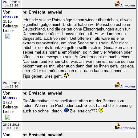
26.03.2018
um 12:29
Antworten
Von
re: Erwischt, auweia!
chrxxxx
Ich finde solche Ratschläge schon wieder übertrieben, obwohl
1516
eigentlich gutgemeint. Erstmal haben wir Menschenrechte in
Beiträge
Deutschland, und die gelten ohne Einschränkungen auch für
bisher
Damenwäscheträger, Transvestiten o.ä. Es wird immer so
dargestellt, auch von den "Betroffenen", als wäre es eine
extrem grenzwertige, ominöse Sache so zu sein. Wer nicht
möchte, so als krank zu gelten sollte sich im Gedanken auch
selber mal als normal empfinden, so in den vier Wänden oder
öffentlich unterwegs zu sein. Außerdem geht es auch keinen
Nachbarn und keinen Chef was an, wer man ist, es sei den sie
bekommen es mit, aber auch dann darf es ihnen gefälligst egal
sein. Oder sie möchten auch mal, dann kann man ihnen ja
Tips geben, wies geht.
26.03.2018
um 12:30
Antworten
Von
re: Erwischt, auweia!
Manxxx
Die Alternative ist schnellstens offen mit der Partnerin zu
1728
reden. Wenn man Pech oder auch Glück hat ist die Trennung
Beiträge
auch so schnell durch.
Ziel erreicht???
bisher
26.03.2018
um 13:08
Antworten
Von
re: Erwischt, auweia!