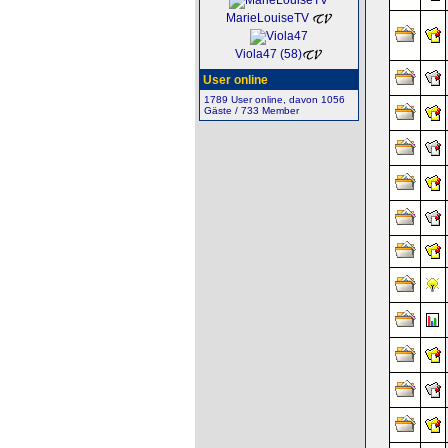
MarieLouiseTV
Viola47 (58)
User online
1789 User online, davon 1056
Gäste / 733 Member