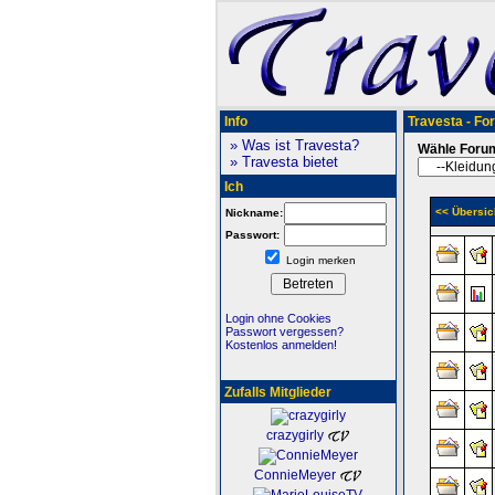
Info
Travesta - Fo
» Was ist Travesta?
Wähle Foru
» Travesta bietet
Ich
<< Übersic
Nickname:
Passwort:
Login merken
Login ohne Cookies
Passwort vergessen?
Kostenlos anmelden!
Zufalls Mitglieder
crazygirly
ConnieMeyer