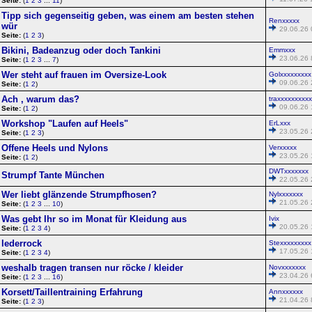
Seite:
(
1
2
3
...
11
)
Tipp sich gegenseitig geben, was einem am besten stehen
Renxxxxx
wür
29.06.26 
Seite:
(
1
2
3
)
Bikini, Badeanzug oder doch Tankini
Emmxxx
23.06.26 
Seite:
(
1
2
3
...
7
)
Wer steht auf frauen im Oversize-Look
Golxxxxxxxxx
09.06.26 
Seite:
(
1
2
)
Ach , warum das?
traxxxxxxxxx
09.06.26 
Seite:
(
1
2
)
Workshop "Laufen auf Heels"
ErLxxx
23.05.26 
Seite:
(
1
2
3
)
Offene Heels und Nylons
Verxxxxx
23.05.26 
Seite:
(
1
2
)
DWTxxxxxxx
Strumpf Tante München
22.05.26 
Wer liebt glänzende Strumpfhosen?
Nylxxxxxxx
21.05.26 
Seite:
(
1
2
3
...
10
)
Was gebt Ihr so im Monat für Kleidung aus
Ivix
20.05.26 
Seite:
(
1
2
3
4
)
lederrock
Stexxxxxxxxx
17.05.26 
Seite:
(
1
2
3
4
)
weshalb tragen transen nur röcke / kleider
Novxxxxxxx
23.04.26 
Seite:
(
1
2
3
...
16
)
Korsett/Taillentraining Erfahrung
Annxxxxxx
21.04.26 
Seite:
(
1
2
3
)