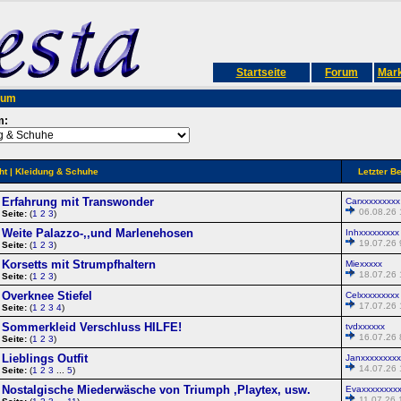
Startseite
Forum
Mark
rum
m:
ht
| Kleidung & Schuhe
Letzter Be
Erfahrung mit Transwonder
Carxxxxxxxxx
06.08.26 
Seite:
(
1
2
3
)
Weite Palazzo-,,und Marlenehosen
Inhxxxxxxxxx
19.07.26 
Seite:
(
1
2
3
)
Korsetts mit Strumpfhaltern
Miexxxxx
18.07.26 
Seite:
(
1
2
3
)
Overknee Stiefel
Celxxxxxxxxx
17.07.26 
Seite:
(
1
2
3
4
)
Sommerkleid Verschluss HILFE!
tvdxxxxxx
16.07.26 
Seite:
(
1
2
3
)
Lieblings Outfit
Janxxxxxxxxx
14.07.26 
Seite:
(
1
2
3
...
5
)
Nostalgische Miederwäsche von Triumph ,Playtex, usw.
Evaxxxxxxxxx
11.07.26 