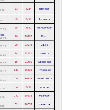
33
8324
Heixxxxxx
0:10
95
65535
Isaxxxxxx
8:47
25
8682
Golxxxxxxxxx
20:51
xxxx
16
16797
Dorxx
16:05
39
23344
ErLxxx
20:27
24
11412
dwtxxxx
19:26
15
21498
Dorxxxxxxx
20:30
139
65535
Nylxxxxxxx
22:27
59
36828
Andxxxxxxxx
13:40
54
65535
lacxxxxx
1:09
232
65535
manxxxxx
6:26
32
20054
Karxxxxxx
8:15