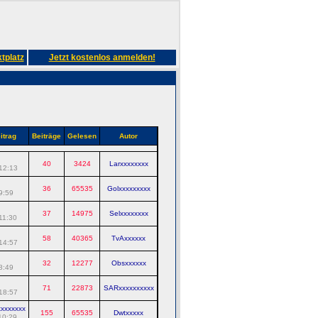
tplatz
Jetzt kostenlos anmelden!
itrag
Beiträge
Gelesen
Autor
40
3424
Larxxxxxxxx
12:13
36
65535
Golxxxxxxxxx
9:59
37
14975
Selxxxxxxxx
11:30
58
40365
TvAxxxxxx
14:57
32
12277
Obsxxxxxx
8:49
71
22873
SARxxxxxxxxxx
18:57
xxxxxxx
155
65535
Dwtxxxxx
10:29