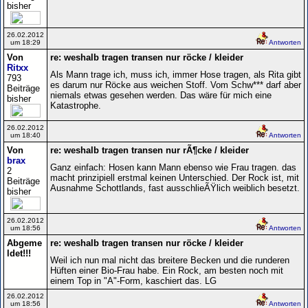
bisher
26.02.2012
um 18:29
Antworten
Von
re: weshalb tragen transen nur röcke / kleider
Ritxx
Als Mann trage ich, muss ich, immer Hose tragen, als Rita gibt
793
es darum nur Röcke aus weichen Stoff. Vom Schw*** darf aber
Beiträge
niemals etwas gesehen werden. Das wäre für mich eine
bisher
Katastrophe.
26.02.2012
um 18:40
Antworten
Von
re: weshalb tragen transen nur rÃ¶cke / kleider
brax
Ganz einfach: Hosen kann Mann ebenso wie Frau tragen. das
2
macht prinzipiell erstmal keinen Unterschied. Der Rock ist, mit
Beiträge
Ausnahme Schottlands, fast ausschlieÃŸlich weiblich besetzt.
bisher
26.02.2012
um 18:56
Antworten
Abgeme
re: weshalb tragen transen nur röcke / kleider
ldet!!!
Weil ich nun mal nicht das breitere Becken und die runderen
Hüften einer Bio-Frau habe. Ein Rock, am besten noch mit
einem Top in "A"-Form, kaschiert das. LG
26.02.2012
um 18:56
Antworten