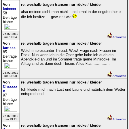
Von
re: weshalb tragen transen nur röcke / kleider
katxxxx
also meinen sieht man nicht....nichtmal in der engsten hose
58
die ich besitze.....gewusst wie
Beiträge
bisher
26.02.2012
um 19:04
Antworten
Von
re: weshalb tragen transen nur röcke / kleider
tamxxx
Welch interessanter Thread. Wow! Frage nach Frauen im
85
Rock. Nun wenn ich in die Oper gehe habe ich auch ein
Beiträge
Abendkleid an und im Sommer trage gerne Miniröcke. Im
bisher
Alltag sind es dann doch Hosen. Alles klar................
26.02.2012
um 19:08
Antworten
Von
re: weshalb tragen transen nur röcke / kleider
Chrxxxx
Ich kleide mich nach Lust und Laune und natürlich dem Wetter
x
entsprechend.
97
Beiträge
bisher
26.02.2012
um 19:11
Antworten
Von
re: weshalb tragen transen nur röcke / kleider