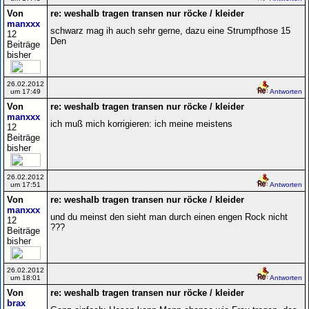
Von
re: weshalb tragen transen nur röcke / kleider
manxxx
schwarz mag ih auch sehr gerne, dazu eine Strumpfhose 15
12
Den
Beiträge
bisher
26.02.2012
um 17:49
Antworten
Von
re: weshalb tragen transen nur röcke / kleider
manxxx
ich muß mich korrigieren: ich meine meistens
12
Beiträge
bisher
26.02.2012
um 17:51
Antworten
Von
re: weshalb tragen transen nur röcke / kleider
manxxx
und du meinst den sieht man durch einen engen Rock nicht
12
???
Beiträge
bisher
26.02.2012
um 18:01
Antworten
Von
re: weshalb tragen transen nur röcke / kleider
brax