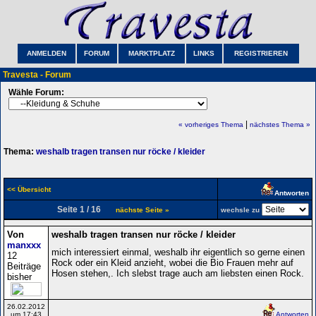
ANMELDEN
FORUM
MARKTPLATZ
LINKS
REGISTRIEREN
Travesta - Forum
Wähle Forum:
|
« vorheriges Thema
nächstes Thema »
Thema:
weshalb tragen transen nur röcke / kleider
<< Übersicht
Antworten
Seite 1 / 16
nächste Seite »
wechsle zu
Von
weshalb tragen transen nur röcke / kleider
manxxx
mich interessiert einmal, weshalb ihr eigentlich so gerne einen
12
Rock oder ein Kleid anzieht, wobei die Bio Frauen mehr auf
Beiträge
Hosen stehen,. Ich slebst trage auch am liebsten einen Rock.
bisher
26.02.2012
um 17:43
Antworten