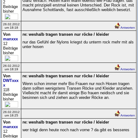
Ganz einfach: Hosen kann Mann ebenso wie Frau tragen. das
2
macht prinzipiell erstmal keinen Unterschied. Der Rock ist, mit
Beiträge
Ausnahme Schottlands, fast ausschließlich weiblich besetzt.
bisher
26.02.2012
um 18:18
Antworten
Von
re: weshalb tragen transen nur röcke / kleider
manxxx
nur das Gefühl der Nylons kriegst du unterm rock mehr mit als
12
unter hosen
Beiträge
bisher
26.02.2012
um 18:19
Antworten
Von
re: weshalb tragen transen nur röcke / kleider
DWTxxx
Wenn schon immer mehr Bio Frauen nur noch Hosen tragen
x
dann sollten wenigstens Transen Röcke und Kleider anziehen.
118
Vielleicht macht ihr damit einige Bio frauen neidisch und sie
Beiträge
besinnen sich und ziehen auch wieder Röcke an.
bisher
26.02.2012
um 18:25
Antworten
Von
re: weshalb tragen transen nur röcke / kleider
manxxx
wer trägt denn heute noch nach vorne ? da gibt es besseres
12
Beiträge