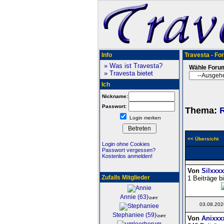
Info
Travesta - Fo
» Was ist Travesta?
Wähle Foru
» Travesta bietet
Ich
Nickname:
Passwort:
Thema:
Login merken
<< Übersicht
Login ohne Cookies
Passwort vergessen?
Kostenlos anmelden!
Von
Silxxx
Zufalls Mitglieder
1 Beiträge b
Annie (63)
03.08.202
Stephaniee (59)
Von
Anixxx