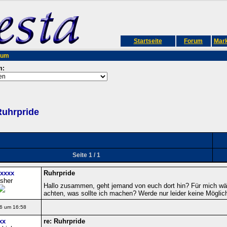
Startseite
Forum
Mark
rum
m:
Ruhrpride
Seite 1 / 1
xxxxx
Ruhrpride
isher
Hallo zusammen, geht jemand von euch dort hin? Für mich wäre
achten, was sollte ich machen? Werde nur leider keine Mögli
6 um 16:58
xx
re: Ruhrpride