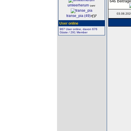
646 Beiträge
umleerherum
03.08.202
transe_pia (49)
User online
967 User online, davon 676
Gäste / 291 Member