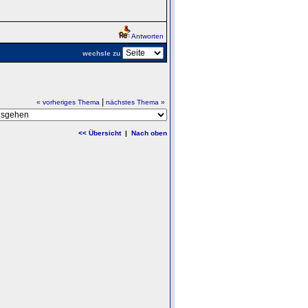
Antworten
wechsle zu
|
« vorheriges Thema
nächstes Thema »
<< Übersicht
|
Nach oben