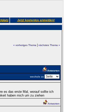
tplatz
Jetzt kostenlos anmelden!
|
« vorheriges Thema
nächstes Thema »
Antworten
wechsle zu
 es das erste Mal, worauf sollte ich
chkeit haben mich um zu ziehen
Antworten