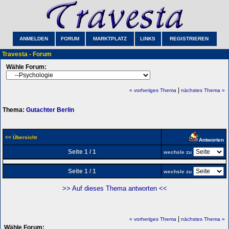
ANMELDEN
FORUM
MARKTPLATZ
LINKS
REGISTRIEREN
Travesta - Forum
Wähle Forum:
|
« vorheriges Thema
nächstes Thema »
Thema:
Gutachter Berlin
<< Übersicht
Antworten
Seite 1 / 1
wechsle zu
Seite 1 / 1
wechsle zu
>> Auf dieses Thema antworten <<
|
« vorheriges Thema
nächstes Thema »
Wähle Forum: