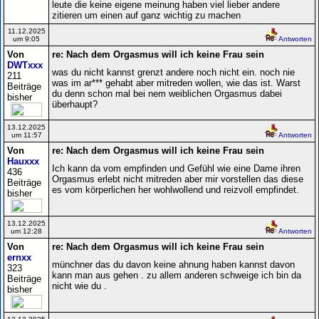
leute die keine eigene meinung haben viel lieber andere
zitieren um einen auf ganz wichtig zu machen
11.12.2025
um 9:05
Antworten
Von
re: Nach dem Orgasmus will ich keine Frau sein
DWTxxx
was du nicht kannst grenzt andere noch nicht ein. noch nie
211
was im ar*** gehabt aber mitreden wollen, wie das ist. Warst
Beiträge
du denn schon mal bei nem weiblichen Orgasmus dabei
bisher
überhaupt?
13.12.2025
um 11:57
Antworten
Von
re: Nach dem Orgasmus will ich keine Frau sein
Hauxxx
Ich kann da vom empfinden und Gefühl wie eine Dame ihren
436
Orgasmus erlebt nicht mitreden aber mir vorstellen das diese
Beiträge
es vom körperlichen her wohlwollend und reizvoll empfindet.
bisher
13.12.2025
um 12:28
Antworten
Von
re: Nach dem Orgasmus will ich keine Frau sein
ernxx
münchner das du davon keine ahnung haben kannst davon
323
kann man aus gehen . zu allem anderen schweige ich bin da
Beiträge
nicht wie du .
bisher