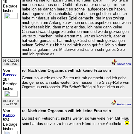
ja das kannte ich auch früher. nach dem abspr*****, wollte ich
19
nur noch raus aus dem Outfit, alles runter und weg... immer
Beiträge
habe ich es danach bereut so schnell aufgegeben zu haben.
bisher
das tragen von Keuchhaltskäfig hat schon geholfen. aber ich
habe mir daraus ein geiles Spiel gemacht. der Mann zwingt
mich gleich am Anfang zu wichen und abzuspritzen. oder wenn
ich gefesselt bin, dann macht er das. ich habe dann keine
Chance etwas dagegn zu unternehmen und werde gezwungen
weiter zu machen. beim ersten mal war es komisch, aber er
hat weiter gemacht, hat mich geküsst und mich gezwungen
seinen Schw*** zu bl**** und mich dann gef***t. ich bin dann
nochmal gekommen. Mittlerweile ist es ein sehr geiles Spiel
und ich genisse es....
03.03.2026
um 21:32
Antworten
Von
re: Nach dem Orgasmus will ich keine Frau sein
Buxxxx
Genau so wurde es vor Zeiten mit mir gemacht und ich gebe
287
das gerne so an subs weiter. Sie müssen ihre Sissy-Rolle vom
Beiträge
Orgasmus entkoppeln. Ein Schw***käfig hilft natürlich auch.
bisher
04.03.2026
um 12:31
Antworten
Von
re: Nach dem Orgasmus will ich keine Frau sein
Katxxx
Du bist ein Fetischist, nichts weiter, so wie viele hier. Mit Frau
524
sein hat das so viel zu tun wie ein Pferd in einer Apotheke.
Beiträge
bisher