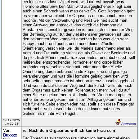
ein kleiner nutzloser Zipfel wird .wird dir erst bewußt was
Hormone alles bewirken.Man wird ausgeglichener kriegt aber
auch einen Schreck wenn man denkt Oh .Gott .körperlich geht
es voran.aber wo bleibt der Orgasmus den man nicht missen
möchte .Mit der Verzweiflung und Rest Geilheit sucht man
einen Ausweg und entdeckt .das durch die Hormone die
Prostata viel sensibler geworden ist und sich ein anderer Weg
der Befriedigung auf tut der viel intensiver geworden ist .und
den bekannten Weg komplett ersetzen kann.was dich sehr
Happy macht .und auch zunehmend deine s**uelle
Orientierung verschiebt .weil du Mädels zunehmend eher als
Vorbild und Freundin an siehst als als Objekt der Begierde und
du plötzliich Männer viel attraktiver findest und abcheckst .soll
heißen.bei entsprechender Hormoneller und körperlicher
Veränderung verschiebt sich mit unter auch die s**uelle
Orientierung durch entsprechende körperliche und geistige
Veränderungen.und was die Hormone geistig bewirken wird
sehr selten angesprochen ist aber so imenz ausschlaggebend
.Und wenn du auf diesem Weg bist .denke ich .willst du nach
dem Orgasmus auch keinen Rollentausch mehr .weil du auf
einer Seite angekommen bist .denke ich .Wenn man optisch
auf einer Seite angekommen ist .im Alltag angekommen und
sich für eine Seite entschieden hat .stellt sich diese Frage gar
nicht mehr .selbst wenn du noch ein kleines nutzloses
Geheimnis mit dir Rum trägst .
14.12.2025
um 12:23
Antworten
Von
re: Nach dem Orgasmus will ich keine Frau sein
Buxxxx
Der Thread ist zwar schon uralt aber: ich hatte einmal einen