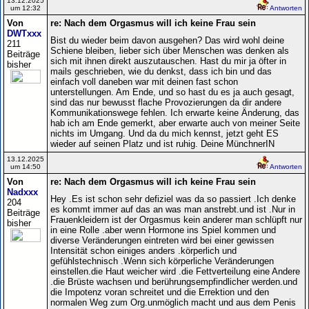
13.12.2025
um 12:32
Antworten
Von
re: Nach dem Orgasmus will ich keine Frau sein
DWTxxx
Bist du wieder beim davon ausgehen? Das wird wohl deine
211
Schiene bleiben, lieber sich über Menschen was denken als
Beiträge
sich mit ihnen direkt auszutauschen. Hast du mir ja öfter in
bisher
mails geschrieben, wie du denkst, dass ich bin und das
einfach voll daneben war mit deinen fast schon
unterstellungen. Am Ende, und so hast du es ja auch gesagt,
sind das nur bewusst flache Provozierungen da dir andere
Kommunikationswege fehlen. Ich erwarte keine Änderung, das
hab ich am Ende gemerkt, aber erwarte auch von meiner Seite
nichts im Umgang. Und da du mich kennst, jetzt geht ES
wieder auf seinen Platz und ist ruhig. Deine MünchnerIN
13.12.2025
um 14:50
Antworten
Von
re: Nach dem Orgasmus will ich keine Frau sein
Nadxxx
Hey .Es ist schon sehr defiziel was da so passiert .Ich denke
204
es kommt immer auf das an was man anstrebt.und ist .Nur in
Beiträge
Frauenkleidern ist der Orgasmus kein anderer man schlüpft nur
bisher
in eine Rolle .aber wenn Hormone ins Spiel kommen und
diverse Veränderungen eintreten wird bei einer gewissen
Intensität schon einiges anders .körperlich und
gefühlstechnisch .Wenn sich körperliche Veränderungen
einstellen.die Haut weicher wird .die Fettverteilung eine Andere
.die Brüste wachsen und berührungsempfindlicher werden.und
die Impotenz voran schreitet und die Errektion und den
normalen Weg zum Org.unmöglich macht und aus dem Penis