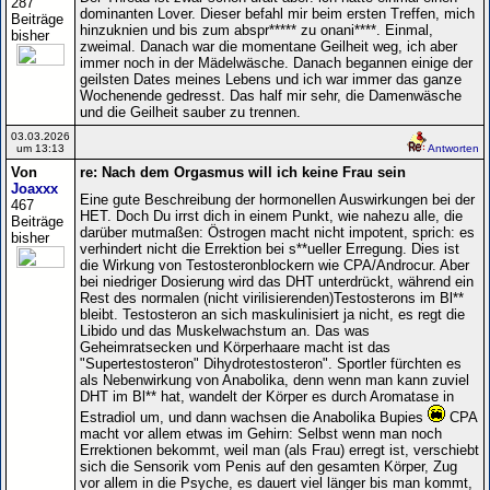
287
dominanten Lover. Dieser befahl mir beim ersten Treffen, mich
Beiträge
hinzuknien und bis zum abspr***** zu onani****. Einmal,
bisher
zweimal. Danach war die momentane Geilheit weg, ich aber
immer noch in der Mädelwäsche. Danach begannen einige der
geilsten Dates meines Lebens und ich war immer das ganze
Wochenende gedresst. Das half mir sehr, die Damenwäsche
und die Geilheit sauber zu trennen.
03.03.2026
um 13:13
Antworten
Von
re: Nach dem Orgasmus will ich keine Frau sein
Joaxxx
Eine gute Beschreibung der hormonellen Auswirkungen bei der
467
HET. Doch Du irrst dich in einem Punkt, wie nahezu alle, die
Beiträge
darüber mutmaßen: Östrogen macht nicht impotent, sprich: es
bisher
verhindert nicht die Errektion bei s**ueller Erregung. Dies ist
die Wirkung von Testosteronblockern wie CPA/Androcur. Aber
bei niedriger Dosierung wird das DHT unterdrückt, während ein
Rest des normalen (nicht virilisierenden)Testosterons im Bl**
bleibt. Testosteron an sich maskulinisiert ja nicht, es regt die
Libido und das Muskelwachstum an. Das was
Geheimratsecken und Körperhaare macht ist das
"Supertestosteron" Dihydrotestosteron". Sportler fürchten es
als Nebenwirkung von Anabolika, denn wenn man kann zuviel
DHT im Bl** hat, wandelt der Körper es durch Aromatase in
Estradiol um, und dann wachsen die Anabolika Bupies
CPA
macht vor allem etwas im Gehirn: Selbst wenn man noch
Errektionen bekommt, weil man (als Frau) erregt ist, verschiebt
sich die Sensorik vom Penis auf den gesamten Körper, Zug
vor allem in die Psyche, es dauert viel länger bis man kommt,