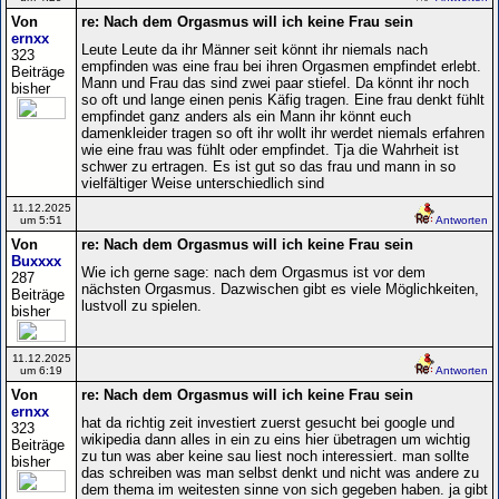
Von
re: Nach dem Orgasmus will ich keine Frau sein
ernxx
Leute Leute da ihr Männer seit könnt ihr niemals nach
323
empfinden was eine frau bei ihren Orgasmen empfindet erlebt.
Beiträge
Mann und Frau das sind zwei paar stiefel. Da könnt ihr noch
bisher
so oft und lange einen penis Käfig tragen. Eine frau denkt fühlt
empfindet ganz anders als ein Mann ihr könnt euch
damenkleider tragen so oft ihr wollt ihr werdet niemals erfahren
wie eine frau was fühlt oder empfindet. Tja die Wahrheit ist
schwer zu ertragen. Es ist gut so das frau und mann in so
vielfältiger Weise unterschiedlich sind
11.12.2025
um 5:51
Antworten
Von
re: Nach dem Orgasmus will ich keine Frau sein
Buxxxx
Wie ich gerne sage: nach dem Orgasmus ist vor dem
287
nächsten Orgasmus. Dazwischen gibt es viele Möglichkeiten,
Beiträge
lustvoll zu spielen.
bisher
11.12.2025
um 6:19
Antworten
Von
re: Nach dem Orgasmus will ich keine Frau sein
ernxx
hat da richtig zeit investiert zuerst gesucht bei google und
323
wikipedia dann alles in ein zu eins hier übetragen um wichtig
Beiträge
zu tun was aber keine sau liest noch interessiert. man sollte
bisher
das schreiben was man selbst denkt und nicht was andere zu
dem thema im weitesten sinne von sich gegeben haben. ja gibt