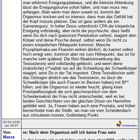
man erklimmt Erregungsplateaus, und die kleinste Ablenkung
lässt die Erregungskurve sofort fallen, und man muss neu
anfangen. Aber wenn man dann soweit ist, kommt der
Orgasmus trocken und so intensiv, dass man das Gefühl hat
der Kopf müsste platzen. Das ist ganz anders als ein
Samenerguss. In hoher Dosis unterdrückt CPA die körperliche
Erregung vollständig, aber nicht die psychische, dass heißt
wenn Du dich nach (passiver) Penetration sehnst, reagiert dein
Körper und deine Psyche darauf, selbst wenn Du nicht zu
einem körperlichen Höhepunkt kommst. Manche
Psyopharmaka wie Fluexitin wirken ähnlich, du kannst selbst
hoch erregt sein, kommst aber nie zum Höhepunkt, das ist für
manche sehr quälend. Die Reiz-Reaktionswirkung des
Testosterons wird vollständig geblockt, und wenn deine
(männliche) s**ualität nur auf die Schwellung der Schwellkörper
reagiert, wirst Du in der Tat impotent. Ohne Testoblocker wirkt
das Östrogen ähnlich wie das Testosteron, es lässt die
Schwellkörper (die auch Frauen im Becken haben) mit Bl**
füllen, und der Orgasmus ist wieder feucht, glasig klare
Prostataflüssigkeit die sich geschmacklich von dem
Scheidensekret der Frau nicht unterscheidet, weil es bei
beiden Geschlechtern von der gleichen Drüse um Harnröhre
gebildet wird. Ja, Frauen haben auch eine Prostata, und früher
bezeichnete man die Stelle, wo man sie vom Scheidendach
aus stimulieren konnte, Grafenberg Punkt.
03.03.2026
um 16:07
Antworten
Von
re: Nach dem Orgasmus will ich keine Frau sein
Marxx