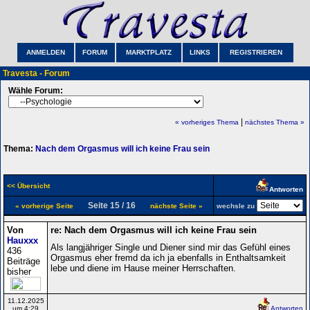
ANMELDEN
FORUM
MARKTPLATZ
LINKS
REGISTRIEREN
Travesta - Forum
Wähle Forum:
|
« vorheriges Thema
nächstes Thema »
Thema:
Nach dem Orgasmus will ich keine Frau sein
<< Übersicht
Antworten
Seite 15 / 16
« vorherige Seite
nächste Seite »
wechsle zu
Von
re: Nach dem Orgasmus will ich keine Frau sein
Hauxxx
Als langjähriger Single und Diener sind mir das Gefühl eines
436
Orgasmus eher fremd da ich ja ebenfalls in Enthaltsamkeit
Beiträge
lebe und diene im Hause meiner Herrschaften.
bisher
11.12.2025
um 4:29
Antworten