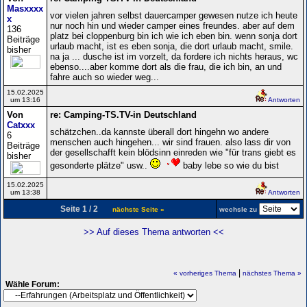
Masxxxx
vor vielen jahren selbst dauercamper gewesen nutze ich heute
x
nur noch hin und wieder camper eines freundes. aber auf dem
136
platz bei cloppenburg bin ich wie ich eben bin. wenn sonja dort
Beiträge
urlaub macht, ist es eben sonja, die dort urlaub macht, smile.
bisher
na ja ... dusche ist im vorzelt, da fordere ich nichts heraus, wc
ebenso....aber komme dort als die frau, die ich bin, an und
fahre auch so wieder weg...
15.02.2025
um 13:16
Antworten
Von
re: Camping-TS.TV-in Deutschland
Catxxx
schätzchen..da kannste überall dort hingehn wo andere
6
menschen auch hingehen... wir sind frauen. also lass dir von
Beiträge
der gesellschafft kein blödsinn einreden wie "für trans giebt es
bisher
gesonderte plätze" usw..
baby lebe so wie du bist
15.02.2025
um 13:38
Antworten
Seite 1 / 2
nächste Seite »
wechsle zu
>> Auf dieses Thema antworten <<
|
« vorheriges Thema
nächstes Thema »
Wähle Forum: