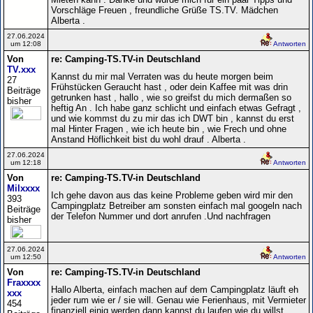
Vorschläge Freuen , freundliche Grüße TS.TV. Mädchen
Alberta .
27.06.2024
um 12:08
Antworten
Von
re: Camping-TS.TV-in Deutschland
TV.xxx
Kannst du mir mal Verraten was du heute morgen beim
27
Frühstücken Geraucht hast , oder dein Kaffee mit was drin
Beiträge
getrunken hast , hallo , wie so greifst du mich dermaßen so
bisher
heftig An . Ich habe ganz schlicht und einfach etwas Gefragt ,
und wie kommst du zu mir das ich DWT bin , kannst du erst
mal Hinter Fragen , wie ich heute bin , wie Frech und ohne
Anstand Höflichkeit bist du wohl drauf . Alberta .
27.06.2024
um 12:18
Antworten
Von
re: Camping-TS.TV-in Deutschland
Milxxxx
Ich gehe davon aus das keine Probleme geben wird mir den
393
Campingplatz Betreiber am sonsten einfach mal googeln nach
Beiträge
der Telefon Nummer und dort anrufen .Und nachfragen
bisher
27.06.2024
um 12:50
Antworten
Von
re: Camping-TS.TV-in Deutschland
Fraxxxx
Hallo Alberta, einfach machen auf dem Campingplatz läuft eh
xxx
jeder rum wie er / sie will. Genau wie Ferienhaus, mit Vermieter
454
finanziell einig werden dann kannst du laufen wie du willst.