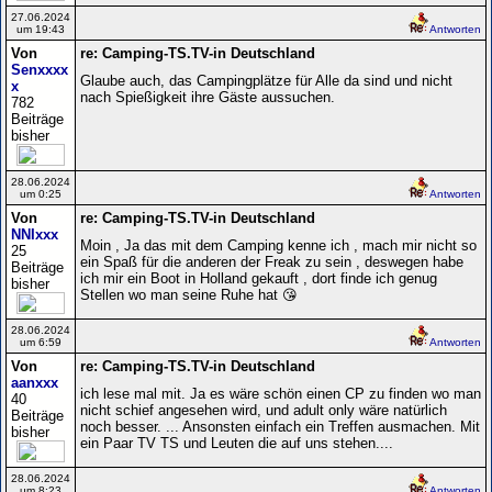
27.06.2024
um 19:43
Antworten
Von
re: Camping-TS.TV-in Deutschland
Senxxxx
Glaube auch, das Campingplätze für Alle da sind und nicht
x
nach Spießigkeit ihre Gäste aussuchen.
782
Beiträge
bisher
28.06.2024
um 0:25
Antworten
Von
re: Camping-TS.TV-in Deutschland
NNIxxx
Moin , Ja das mit dem Camping kenne ich , mach mir nicht so
25
ein Spaß für die anderen der Freak zu sein , deswegen habe
Beiträge
ich mir ein Boot in Holland gekauft , dort finde ich genug
bisher
Stellen wo man seine Ruhe hat 😘
28.06.2024
um 6:59
Antworten
Von
re: Camping-TS.TV-in Deutschland
aanxxx
ich lese mal mit. Ja es wäre schön einen CP zu finden wo man
40
nicht schief angesehen wird, und adult only wäre natürlich
Beiträge
noch besser. ... Ansonsten einfach ein Treffen ausmachen. Mit
bisher
ein Paar TV TS und Leuten die auf uns stehen....
28.06.2024
um 8:23
Antworten