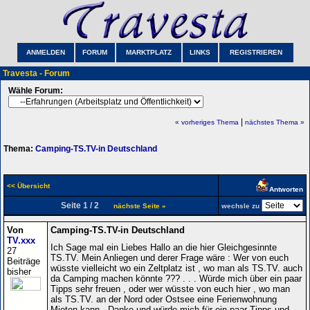
ANMELDEN
FORUM
MARKTPLATZ
LINKS
REGISTRIEREN
Travesta - Forum
Wähle Forum:
|
« vorheriges Thema
nächstes Thema »
Thema:
Camping-TS.TV-in Deutschland
<< Übersicht
Antworten
Seite 1 / 2
nächste Seite »
wechsle zu
Von
Camping-TS.TV-in Deutschland
TV.xxx
Ich Sage mal ein Liebes Hallo an die hier Gleichgesinnte
27
TS.TV. Mein Anliegen und derer Frage wäre : Wer von euch
Beiträge
wüsste vielleicht wo ein Zeltplatz ist , wo man als TS.TV. auch
bisher
da Camping machen könnte ??? . . . Würde mich über ein paar
Tipps sehr freuen , oder wer wüsste von euch hier , wo man
als TS.TV. an der Nord oder Ostsee eine Ferienwohnung
Mieten kann . Danke und würde mich für ein paar Tipps und