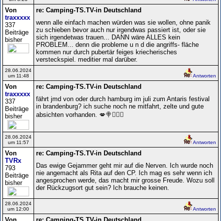
Von
re: Camping-TS.TV-in Deutschland
traxxxxx
wenn alle einfach machen würden was sie wollen, ohne panik
337
zu schieben bevor auch nur irgendwas passiert ist, oder sie
Beiträge
sich irgendetwas trauen... DANN wäre ALLES kein
bisher
PROBLEM... denn die probleme u n d die angriffs- fläche
kommen nur durch pubertär feiges kriecherisches
versteckspiel. meditier mal darüber.
28.06.2024
um 11:48
Antworten
Von
re: Camping-TS.TV-in Deutschland
traxxxxx
fährt jmd von oder durch hamburg im juli zum Antaris festival
337
in brandenburg? ich suche noch ne mitfahrt, zelte und gute
Beiträge
absichten vorhanden. 💋🍭🙋🏼‍♀️
bisher
28.06.2024
um 11:57
Antworten
Von
re: Camping-TS.TV-in Deutschland
TVRx
Das ewige Gejammer geht mir auf die Nerven. Ich wurde noch
793
nie angemacht als Rita auf den CP. Ich mag es sehr wenn ich
Beiträge
angesprochen werde, das macht mir grosse Freude. Wozu soll
bisher
der Rückzugsort gut sein? Ich brauche keinen.
28.06.2024
um 12:00
Antworten
Von
re: Camping-TS.TV-in Deutschland