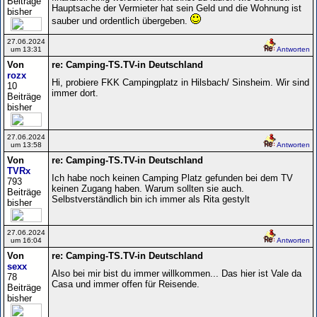
Beiträge
Hauptsache der Vermieter hat sein Geld und die Wohnung ist
bisher
sauber und ordentlich übergeben.
27.06.2024
um 13:31
Antworten
Von
re: Camping-TS.TV-in Deutschland
rozx
Hi, probiere FKK Campingplatz in Hilsbach/ Sinsheim. Wir sind
10
immer dort.
Beiträge
bisher
27.06.2024
um 13:58
Antworten
Von
re: Camping-TS.TV-in Deutschland
TVRx
Ich habe noch keinen Camping Platz gefunden bei dem TV
793
keinen Zugang haben. Warum sollten sie auch.
Beiträge
Selbstverständlich bin ich immer als Rita gestylt
bisher
27.06.2024
um 16:04
Antworten
Von
re: Camping-TS.TV-in Deutschland
sexx
Also bei mir bist du immer willkommen... Das hier ist Vale da
78
Casa und immer offen für Reisende.
Beiträge
bisher