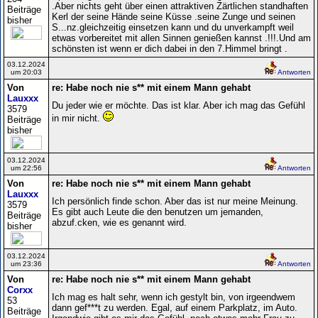
.Aber nichts geht über einen attraktiven Zärtlichen standhaften
Beiträge
Kerl der seine Hände seine Küsse .seine Zunge und seinen
bisher
S...nz.gleichzeitig einsetzen kann und du unverkampft weil
etwas vorbereitet mit allen Sinnen genießen kannst .!!!.Und am
schönsten ist wenn er dich dabei in den 7.Himmel bringt .
03.12.2024
um 20:03
Antworten
Von
re: Habe noch nie s** mit einem Mann gehabt
Lauxxx
Du jeder wie er möchte. Das ist klar. Aber ich mag das Gefühl
3579
in mir nicht.
Beiträge
bisher
03.12.2024
um 22:56
Antworten
Von
re: Habe noch nie s** mit einem Mann gehabt
Lauxxx
Ich persönlich finde schon. Aber das ist nur meine Meinung.
3579
Es gibt auch Leute die den benutzen um jemanden,
Beiträge
abzuf.cken, wie es genannt wird.
bisher
03.12.2024
um 23:36
Antworten
Von
re: Habe noch nie s** mit einem Mann gehabt
Corxx
Ich mag es halt sehr, wenn ich gestylt bin, von irgeendwem
53
dann gef***t zu werden. Egal, auf einem Parkplatz, im Auto.
Beiträge