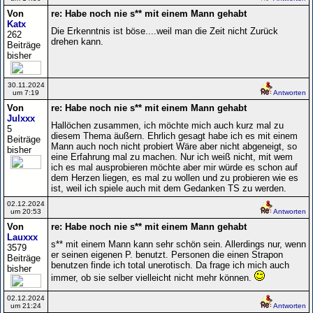
Von
re: Habe noch nie s** mit einem Mann gehabt
Katx
Die Erkenntnis ist böse....weil man die Zeit nicht Zurück
262
drehen kann.
Beiträge
bisher
30.11.2024
um 7:19
Antworten
Von
re: Habe noch nie s** mit einem Mann gehabt
Julxxx
Hallöchen zusammen, ich möchte mich auch kurz mal zu
5
diesem Thema äußern. Ehrlich gesagt habe ich es mit einem
Beiträge
Mann auch noch nicht probiert Wäre aber nicht abgeneigt, so
bisher
eine Erfahrung mal zu machen. Nur ich weiß nicht, mit wem
ich es mal ausprobieren möchte aber mir würde es schon auf
dem Herzen liegen, es mal zu wollen und zu probieren wie es
ist, weil ich spiele auch mit dem Gedanken TS zu werden.
02.12.2024
um 20:53
Antworten
Von
re: Habe noch nie s** mit einem Mann gehabt
Lauxxx
s** mit einem Mann kann sehr schön sein. Allerdings nur, wenn
3579
er seinen eigenen P. benutzt. Personen die einen Strapon
Beiträge
benutzen finde ich total unerotisch. Da frage ich mich auch
bisher
immer, ob sie selber vielleicht nicht mehr können.
02.12.2024
um 21:24
Antworten