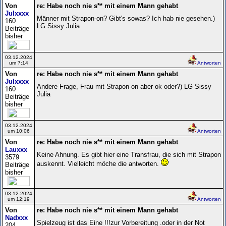
Von
re: Habe noch nie s** mit einem Mann gehabt
Julxxxx
Männer mit Strapon-on? Gibt's sowas? Ich hab nie gesehen.)
160
LG Sissy Julia
Beiträge
bisher
03.12.2024
um 7:14
Antworten
Von
re: Habe noch nie s** mit einem Mann gehabt
Julxxxx
Andere Frage, Frau mit Strapon-on aber ok oder?) LG Sissy
160
Julia
Beiträge
bisher
03.12.2024
um 10:06
Antworten
Von
re: Habe noch nie s** mit einem Mann gehabt
Lauxxx
Keine Ahnung. Es gibt hier eine Transfrau, die sich mit Strapon
3579
auskennt. Vielleicht möche die antworten.
Beiträge
bisher
03.12.2024
um 12:19
Antworten
Von
re: Habe noch nie s** mit einem Mann gehabt
Nadxxx
Spielzeug ist das Eine !!!zur Vorbereitung .oder in der Not
204