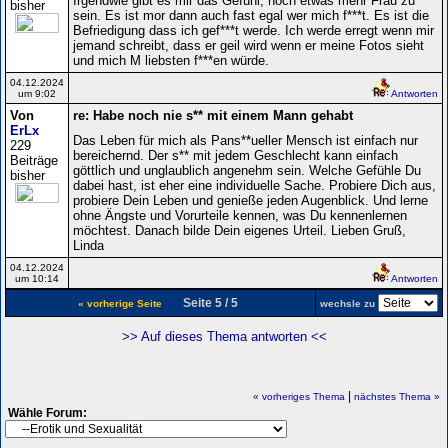
Irgendwie gibt es mir das Gefühl, noch etwas mehr Frau zu
bisher
sein. Es ist mor dann auch fast egal wer mich f***t. Es ist die
Befriedigung dass ich gef***t werde. Ich werde erregt wenn mir
jemand schreibt, dass er geil wird wenn er meine Fotos sieht
und mich M liebsten f***en würde.
04.12.2024
um 9:02
Antworten
Von
re: Habe noch nie s** mit einem Mann gehabt
ErLx
Das Leben für mich als Pans**ueller Mensch ist einfach nur
229
bereichernd. Der s** mit jedem Geschlecht kann einfach
Beiträge
göttlich und unglaublich angenehm sein. Welche Gefühle Du
bisher
dabei hast, ist eher eine individuelle Sache. Probiere Dich aus,
probiere Dein Leben und genieße jeden Augenblick. Und lerne
ohne Ängste und Vorurteile kennen, was Du kennenlernen
möchtest. Danach bilde Dein eigenes Urteil. Lieben Gruß,
Linda
04.12.2024
um 10:14
Antworten
Seite 5 / 5
« vorherige Seite
wechsle zu
>> Auf dieses Thema antworten <<
|
« vorheriges Thema
nächstes Thema »
Wähle Forum: