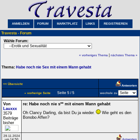
ANMELDEN
FORUM
MARKTPLATZ
LINKS
REGISTRIEREN
Travesta - Forum
Wähle Forum:
|
« vorheriges Thema
nächstes Thema »
Thema:
Habe noch nie Sex mit einem Mann gehabt
<< Übersicht
Antworten
Seite 5 / 5
« vorherige Seite
wechsle zu
Von
re: Habe noch nie s** mit einem Mann gehabt
Lauxxx
Oh Clancy Darling, da bist Du ja wieder.
Wie geht es den
3579
Bonobo Affen?
Beiträge
bisher
29.11.2024
um 14:50
Antworten