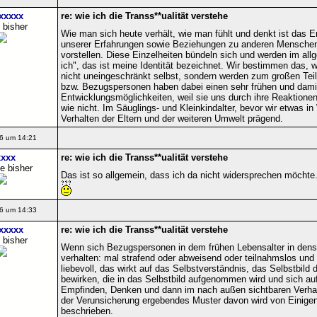
xxxxx
re: wie ich die Transs**ualität verstehe
 bisher
Wie man sich heute verhält, wie man fühlt und denkt ist das
unserer Erfahrungen sowie Beziehungen zu anderen Menschen 
vorstellen. Diese Einzelheiten bündeln sich und werden im al
ich", das ist meine Identität bezeichnet. Wir bestimmen das, w
nicht uneingeschränkt selbst, sondern werden zum großen Teil
bzw. Bezugspersonen haben dabei einen sehr frühen und dami
Entwicklungsmöglichkeiten, weil sie uns durch ihre Reaktionen
wie nicht. Im Säuglings- und Kleinkindalter, bevor wir etwas i
Verhalten der Eltern und der weiteren Umwelt prägend.
6 um 14:21
xxx
re: wie ich die Transs**ualität verstehe
e bisher
Das ist so allgemein, dass ich da nicht widersprechen möchte
6 um 14:33
xxxxx
re: wie ich die Transs**ualität verstehe
 bisher
Wenn sich Bezugspersonen in dem frühen Lebensalter in dense
verhalten: mal strafend oder abweisend oder teilnahmslos un
liebevoll, das wirkt auf das Selbstverständnis, das Selbstbil
bewirken, die in das Selbstbild aufgenommen wird und sich au
Empfinden, Denken und dann im nach außen sichtbaren Verhalt
der Verunsicherung ergebendes Muster davon wird von Einigen
beschrieben.