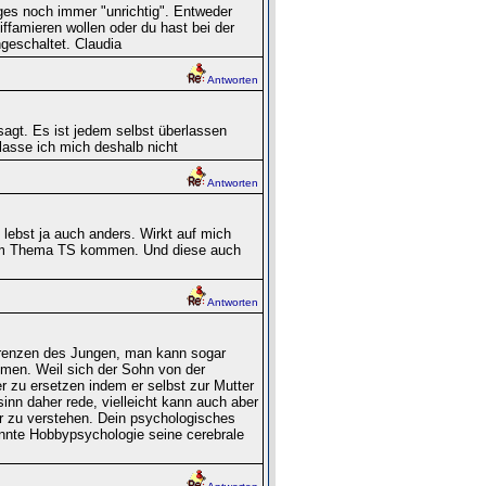
ges noch immer "unrichtig". Entweder
iffamieren wollen oder du hast bei der
geschaltet. Claudia
Antworten
sagt. Es ist jedem selbst überlassen
lasse ich mich deshalb nicht
Antworten
 lebst ja auch anders. Wirkt auf mich
um Thema TS kommen. Und diese auch
Antworten
 Grenzen des Jungen, man kann sogar
hmen. Weil sich der Sohn von der
r zu ersetzen indem er selbst zur Mutter
inn daher rede, vielleicht kann auch aber
r zu verstehen. Dein psychologisches
annte Hobbypsychologie seine cerebrale