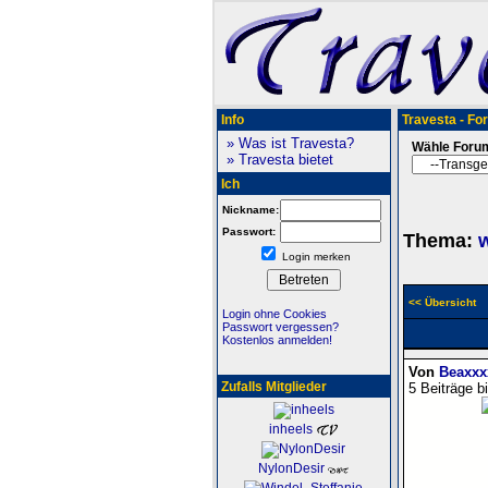
Info
Travesta - Fo
» Was ist Travesta?
Wähle Foru
» Travesta bietet
Ich
Nickname:
Passwort:
Thema:
w
Login merken
<< Übersicht
Login ohne Cookies
Passwort vergessen?
Kostenlos anmelden!
Von
Beaxxx
Zufalls Mitglieder
5 Beiträge b
inheels
NylonDesir