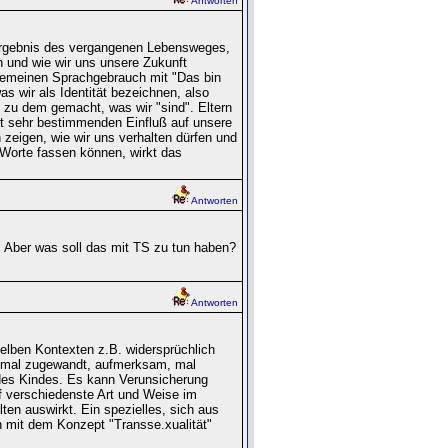
Antworten
 Ergebnis des vergangenen Lebensweges,
und wie wir uns unsere Zukunft
lgemeinen Sprachgebrauch mit "Das bin
as wir als Identität bezeichnen, also
 zu dem gemacht, was wir "sind". Eltern
t sehr bestimmenden Einfluß auf unsere
 zeigen, wie wir uns verhalten dürfen und
n Worte fassen können, wirkt das
Antworten
. Aber was soll das mit TS zu tun haben?
Antworten
lben Kontexten z.B. widersprüchlich
d mal zugewandt, aufmerksam, mal
d des Kindes. Es kann Verunsicherung
f verschiedenste Art und Weise im
en auswirkt. Ein spezielles, sich aus
 mit dem Konzept "Transse.xualität"