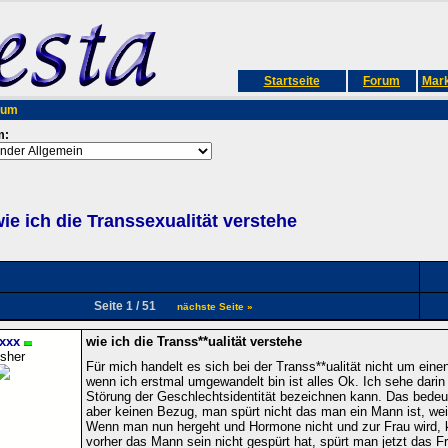
Startseite
Forum
Mark
rum
m:
ie ich die Transsexualität verstehe
Seite 1 / 51
nächste Seite »
xxx
wie ich die Transs**ualität verstehe
isher
Für mich handelt es sich bei der Transs**ualität nicht um eine
wenn ich erstmal umgewandelt bin ist alles Ok. Ich sehe dari
Störung der Geschlechtsidentität bezeichnen kann. Das bedeu
aber keinen Bezug, man spürt nicht das man ein Mann ist, weil 
Wenn man nun hergeht und Hormone nicht und zur Frau wird, 
vorher das Mann sein nicht gespürt hat, spürt man jetzt das F