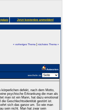
tplatz
Jetzt kostenlos anmelden!
|
« vorheriges Thema
nächstes Thema »
Antworten
wechsle zu
n körperlichen defekt, nach dem Motto,
n eine psychische Erkrankung die man als
tet man ist ein Mann, hat dazu emotional
die Geschlechtsidentität gestört ist.
kehrt sich das ganze um. So wie man
rau sein nicht. Man hat zwar sein