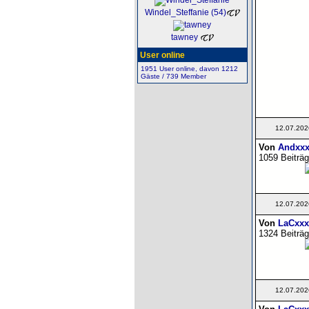
Windel_Steffanie (54)
tawney
User online
1951 User online, davon 1212
Gäste / 739 Member
12.07.202
Von
Andxxx
1059 Beiträg
12.07.202
Von
LaCxxx
1324 Beiträg
12.07.202