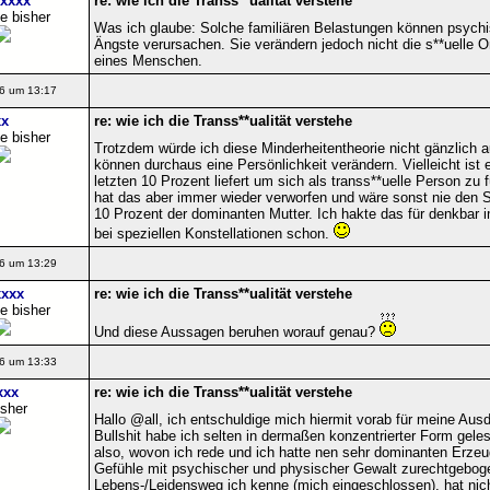
xxxx
re: wie ich die Transs**ualität verstehe
e bisher
Was ich glaube: Solche familiären Belastungen können psych
Ängste verursachen. Sie verändern jedoch nicht die s**uelle Or
eines Menschen.
6 um 13:17
x
re: wie ich die Transs**ualität verstehe
e bisher
Trotzdem würde ich diese Minderheitentheorie nicht gänzlich
können durchaus eine Persönlichkeit verändern. Vielleicht ist 
letzten 10 Prozent liefert um sich als transs**uelle Person zu 
hat das aber immer wieder verworfen und wäre sonst nie den S
10 Prozent der dominanten Mutter. Ich hakte das für denkbar im
bei speziellen Konstellationen schon.
6 um 13:29
xxx
re: wie ich die Transs**ualität verstehe
e bisher
Und diese Aussagen beruhen worauf genau?
6 um 13:33
xxx
re: wie ich die Transs**ualität verstehe
isher
Hallo @all, ich entschuldige mich hiermit vorab für meine Au
Bullshit habe ich selten in dermaßen konzentrierter Form gele
also, wovon ich rede und ich hatte nen sehr dominanten Erzeu
Gefühle mit psychischer und physischer Gewalt zurechtgeboge
Lebens-/Leidensweg ich kenne (mich eingeschlossen), hat nic