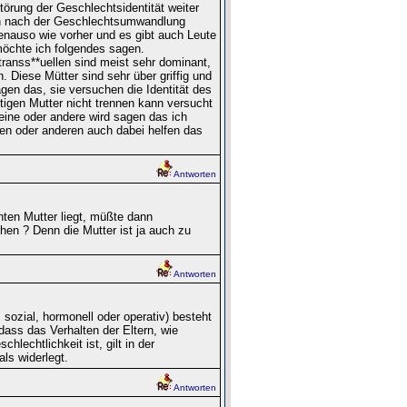
Störung der Geschlechtsidentität weiter
en nach der Geschlechtsumwandlung
enauso wie vorher und es gibt auch Leute
möchte ich folgendes sagen.
transs**uellen sind meist sehr dominant,
. Diese Mütter sind sehr über griffig und
en das, sie versuchen die Identität des
igen Mutter nicht trennen kann versucht
 eine oder andere wird sagen das ich
nen oder anderen auch dabei helfen das
Antworten
nten Mutter liegt, müßte dann
hen ? Denn die Mutter ist ja auch zu
Antworten
ozial, hormonell oder operativ) besteht
dass das Verhalten der Eltern, wie
lechtlichkeit ist, gilt in der
ls widerlegt.
Antworten