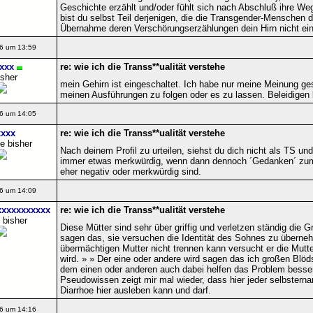
Geschichte erzählt und/oder fühlt sich nach Abschluß ihre We
bist du selbst Teil derjenigen, die die Transgender-Menschen d
Übernahme deren Verschörungserzählungen dein Hirn nicht ein
6 um 13:59
xxx
re: wie ich die Transs**ualität verstehe
isher
mein Gehirn ist eingeschaltet. Ich habe nur meine Meinung ge
meinen Ausführungen zu folgen oder es zu lassen. Beleidigen 
6 um 14:05
xxx
re: wie ich die Transs**ualität verstehe
e bisher
Nach deinem Profil zu urteilen, siehst du dich nicht als TS und
immer etwas merkwürdig, wenn dann dennoch ´Gedanken´ z
eher negativ oder merkwürdig sind.
6 um 14:09
xxxxxxxxxx
re: wie ich die Transs**ualität verstehe
 bisher
Diese Mütter sind sehr über griffig und verletzen ständig die
sagen das, sie versuchen die Identität des Sohnes zu überne
übermächtigen Mutter nicht trennen kann versucht er die Mutte
wird. » » Der eine oder andere wird sagen das ich großen Blöds
dem einen oder anderen auch dabei helfen das Problem besse
Pseudowissen zeigt mir mal wieder, dass hier jeder selbstern
Diarrhoe hier ausleben kann und darf.
6 um 14:16