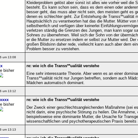
Kleiderproblem gelöst aber sonst ist alles wie vorher weil die 
besteht. Es kann schon sein, dass es dem einen oder ander
besser geht, das muss aber nicht sein, den meisten geht es g
denen es schlechter geht. Zur Entstehung de Transs**ualität 
Hauptsächlich zu verantworten hat das die Mutter. Mütter von 
selbstherrlich und verfügen über keinerlei Einfühlungsvermögen
verletzen ständig die Grenzen des Jungen, man kann sogar sag
Sohnes zu übernehmen. Weil sich der Sohn von der übermächt
er die Mutter zu ersetzen indem er selbst zur Mutter wird. Der
großen Blödsinn daher rede, vielleicht kann auch aber dem ei
Problem besser zu verstehen.
6 um 13:08
x
re: wie ich die Transs**ualität verstehe
e bisher
Eine sehr interessante Theorie. Aber wenn es an einer domina
Transs**ualität nicht nur Jungen betreffen, sondern auch Mädc
Mädchen automatisch dominant.
6 um 13:12
xxxx
re: wie ich die Transs**ualität verstehe
e bisher
Der Zweck einer geschlechtsangleichenden Maßnahme (sei es s
nicht darin, eine psychische Störung zu heilen. Die Annahme, 
beispielsweise eine dominante Mutter, die Ursache für Transgesch
wissenschaftlichen und psychotherapeutischen Praxis bereits a
6 um 13:13