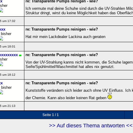
xx
re: Transparente Pumps reinigen - wie?
isher
Ich vermute mal deine Schuhe sind durch die UV-Strahlen Mil
Struktur dringt, wirst du keine Möglichkeit haben das Oberfläch
5 um 17:32
xxx
re: Transparente Pumps reinigen - wie?
 bisher
Hat mir mein Lackdealer Lackina auch geraten
5 um 18:01
xxxxxxxxx
re: Transparente Pumps reinigen - wie?
isher
Von der UV-Strahlung kanns nicht kommen, die Schuhe lagern
Seife/Spühlmittel/Waschmittel hat alles nix genutzt.
5 um 18:12
xx
re: Transparente Pumps reinigen - wie?
 bisher
Kunststoffe verändern sich leider auch ohne UV Einfluss. Ich
der Chemie. Kann also leider keinen Rat geben
5 um 21:13
Seite 1 / 1
>> Auf dieses Thema antworten <<