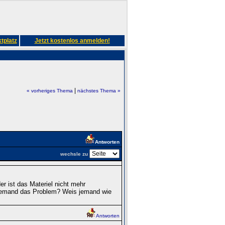
tplatz
Jetzt kostenlos anmelden!
|
« vorheriges Thema
nächstes Thema »
Antworten
wechsle zu
r ist das Materiel nicht mehr
h jemand das Problem? Weis jemand wie
Antworten