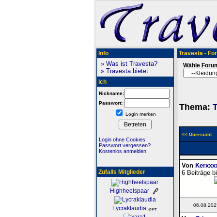
Info
Travesta - Fo
» Was ist Travesta?
Wähle Foru
» Travesta bietet
Ich
Nickname:
Passwort:
Thema:
T
Login merken
<< Übersicht
Login ohne Cookies
Passwort vergessen?
Kostenlos anmelden!
Von
Kerxxx
Zufalls Mitglieder
6 Beiträge b
Highheelspaar
06.08.202
Lycraklaudia