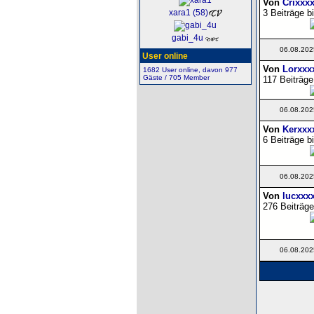
Von
Crixxx
3 Beiträge b
xara1 (58)
gabi_4u
06.08.202
User online
Von
Lorxxx
1682 User online, davon 977
Gäste / 705 Member
117 Beiträge
06.08.202
Von
Kerxxx
6 Beiträge b
06.08.202
Von
lucxxx
276 Beiträge
06.08.202