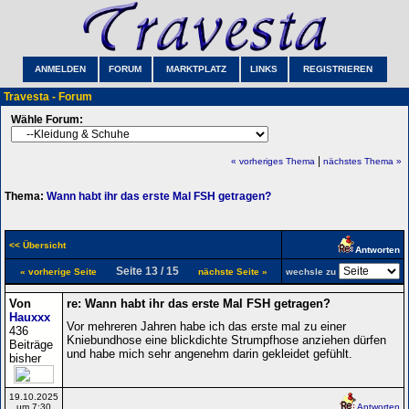
ANMELDEN
FORUM
MARKTPLATZ
LINKS
REGISTRIEREN
Travesta - Forum
Wähle Forum:
|
« vorheriges Thema
nächstes Thema »
Thema:
Wann habt ihr das erste Mal FSH getragen?
<< Übersicht
Antworten
Seite 13 / 15
« vorherige Seite
nächste Seite »
wechsle zu
Von
re: Wann habt ihr das erste Mal FSH getragen?
Hauxxx
Vor mehreren Jahren habe ich das erste mal zu einer
436
Kniebundhose eine blickdichte Strumpfhose anziehen dürfen
Beiträge
und habe mich sehr angenehm darin gekleidet gefühlt.
bisher
19.10.2025
um 7:30
Antworten