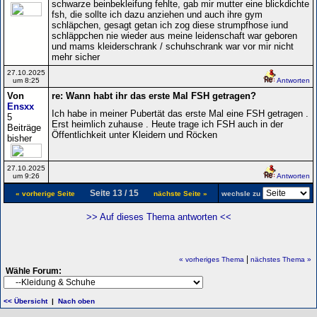
schwarze beinbekleifung fehlte, gab mir mutter eine blickdichte
fsh, die sollte ich dazu anziehen und auch ihre gym
schläpchen, gesagt getan ich zog diese strumpfhose iund
schläppchen nie wieder aus meine leidenschaft war geboren
und mams kleiderschrank / schuhschrank war vor mir nicht
mehr sicher
27.10.2025
um 8:25
Antworten
Von
re: Wann habt ihr das erste Mal FSH getragen?
Ensxx
Ich habe in meiner Pubertät das erste Mal eine FSH getragen .
5
Erst heimlich zuhause . Heute trage ich FSH auch in der
Beiträge
Öffentlichkeit unter Kleidern und Röcken
bisher
27.10.2025
um 9:26
Antworten
Seite 13 / 15
« vorherige Seite
nächste Seite »
wechsle zu
>> Auf dieses Thema antworten <<
|
« vorheriges Thema
nächstes Thema »
Wähle Forum:
<< Übersicht
|
Nach oben