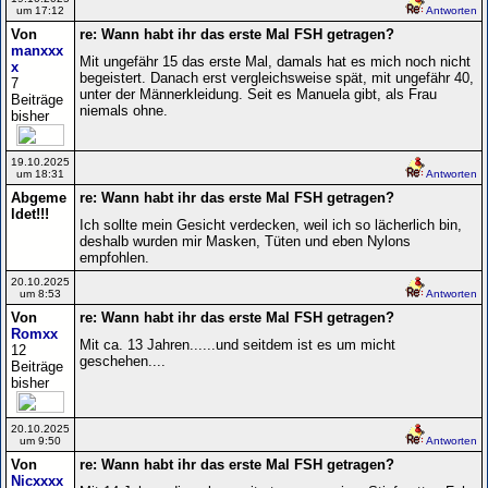
um 17:12
Antworten
Von
re: Wann habt ihr das erste Mal FSH getragen?
manxxx
Mit ungefähr 15 das erste Mal, damals hat es mich noch nicht
x
begeistert. Danach erst vergleichsweise spät, mit ungefähr 40,
7
unter der Männerkleidung. Seit es Manuela gibt, als Frau
Beiträge
niemals ohne.
bisher
19.10.2025
um 18:31
Antworten
Abgeme
re: Wann habt ihr das erste Mal FSH getragen?
ldet!!!
Ich sollte mein Gesicht verdecken, weil ich so lächerlich bin,
deshalb wurden mir Masken, Tüten und eben Nylons
empfohlen.
20.10.2025
um 8:53
Antworten
Von
re: Wann habt ihr das erste Mal FSH getragen?
Romxx
Mit ca. 13 Jahren......und seitdem ist es um micht
12
geschehen....
Beiträge
bisher
20.10.2025
um 9:50
Antworten
Von
re: Wann habt ihr das erste Mal FSH getragen?
Nicxxxx