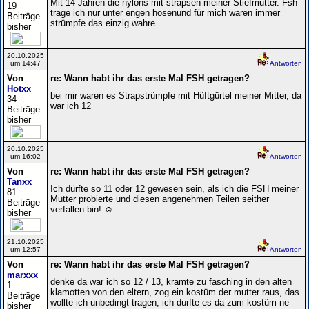
Mit 14 Jahren die nylons mit strapsen meiner Stiefmutter. Fsh
19
trage ich nur unter engen hosenund für mich waren immer
Beiträge
strümpfe das einzig wahre
bisher
20.10.2025
um 14:47
Antworten
Von
re: Wann habt ihr das erste Mal FSH getragen?
Hotxx
bei mir waren es Strapstrümpfe mit Hüftgürtel meiner Mitter, da
34
war ich 12
Beiträge
bisher
20.10.2025
um 16:02
Antworten
Von
re: Wann habt ihr das erste Mal FSH getragen?
Tanxx
Ich dürfte so 11 oder 12 gewesen sein, als ich die FSH meiner
81
Mutter probierte und diesen angenehmen Teilen seither
Beiträge
verfallen bin! ☺️
bisher
21.10.2025
um 12:57
Antworten
Von
re: Wann habt ihr das erste Mal FSH getragen?
marxxx
denke da war ich so 12 / 13, kramte zu fasching in den alten
1
klamotten von den eltern, zog ein kostüm der mutter raus, das
Beiträge
wollte ich unbedingt tragen, ich durfte es da zum kostüm ne
bisher