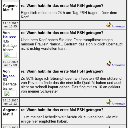
Abgeme
re: Wann habt ihr das erste Mal FSH getragen?
ldet!!!
Eigentlich müsste ich 24 h am Tag FSH tragen...über dem
Kopf ...
19.10.2025
um 16:45
Antworten
Von
re: Wann habt ihr das erste Mal FSH getragen?
Hauxxx
Über ihren Kopf haben Sie eine Feinstrumpfhose tragen
436
müssen Fräulein Nancy... Bertram das sich bildlich überhaupt
Beiträge
nicht richtig vorstellen kann...
bisher
19.10.2025
um 17:09
Antworten
Von
re: Wann habt ihr das erste Mal FSH getragen?
Ingxxx
Zu 90% trage ich Strumpfhosen am liebsten 40 den stützend
80
von Reve ich finde das die eine tolle Qualität haben und auch
Beiträge
nicht so schnell kaputt gehen. Das fing mit ca 16 an geklaut
bisher
von meiner Schwester.
19.10.2025
um 17:12
Antworten
Abgeme
re: Wann habt ihr das erste Mal FSH getragen?
ldet!!!
...um meiner Lächerlichkeit Ausdruck zu verleihen, wie mir
einige hier empfohlen haben.
19.10.2025