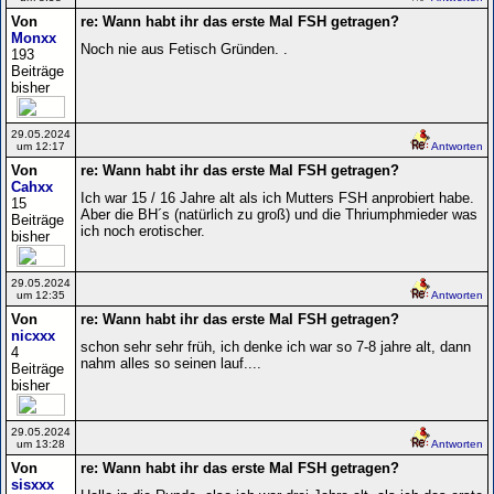
Von
re: Wann habt ihr das erste Mal FSH getragen?
Monxx
Noch nie aus Fetisch Gründen. .
193
Beiträge
bisher
29.05.2024
um 12:17
Antworten
Von
re: Wann habt ihr das erste Mal FSH getragen?
Cahxx
Ich war 15 / 16 Jahre alt als ich Mutters FSH anprobiert habe.
15
Aber die BH´s (natürlich zu groß) und die Thriumphmieder was
Beiträge
ich noch erotischer.
bisher
29.05.2024
um 12:35
Antworten
Von
re: Wann habt ihr das erste Mal FSH getragen?
nicxxx
schon sehr sehr früh, ich denke ich war so 7-8 jahre alt, dann
4
nahm alles so seinen lauf....
Beiträge
bisher
29.05.2024
um 13:28
Antworten
Von
re: Wann habt ihr das erste Mal FSH getragen?
sisxxx