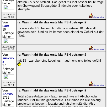
älteren Cousine probiert. Das gefiel mir viel besser heute trage
bisher
ich überwiegend Strapsgürtel Strümpfe oder halterlose
strümpfe.
29.05.2024
um 20:31
Antworten
Von
re: Wann habt ihr das erste Mal FSH getragen?
Larx
Es war sehr früh bei mir. Ich dürfte so etwas 10 Jahre alt
10
gewesen sein. Und es ist immer noch ein tolles Gefühl auf der
Beiträge
Haut.
bisher
29.05.2024
um 21:37
Antworten
Von
re: Wann habt ihr das erste Mal FSH getragen?
susxxxx
mit 13 - war aber eine Leggings... auch eng und tolles gefühl
x
37
Beiträge
bisher
29.05.2024
um 22:14
Antworten
Von
re: Wann habt ihr das erste Mal FSH getragen?
Andxxx
Total süsse Antworten - faszinierend, wie mit Alkohol oder
1751
rauchen. Hat mir nie geschmeckt. FSH finde ich alle bislang
Beiträge
probierten unbequem, kratzig und rutschen ständig. Also
bisher