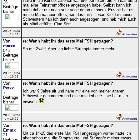
Hallo in die Runde, also ich war drei Jahre alt, als ich das erste
26
mal eine Feinstrumpfhose angezogen habe. Selbst kann ich
Beiträge
mich daher nur noch sehr vage daran erinnern. Erzählt hat es
bisher
meine Mama aber öfters, wie das mit mir war. Kleider meiner
Schwestern hab ich dann auch angezogen, und hab mich auch
als Mädl gefühlt. Ciao Sissi
29.05.2024
um 14:44
Antworten
Von
re: Wann habt ihr das erste Mal FSH getragen?
marxx
So mit Zwölf. Aber ich liebte Strümpfe immer mehr.
545
Beiträge
bisher
29.05.2024
um 16:01
Antworten
Von
re: Wann habt ihr das erste Mal FSH getragen?
Petxx
Ich war 9 Jahre alt und habe mir eine von meiner älteren
7
Schwester genommen und eine miederhose...sie hat mich
Beiträge
erwischt
bisher
29.05.2024
um 16:25
Antworten
Von
re: Wann habt ihr das erste Mal FSH getragen?
Emmx
Mit ca 14-15 das erste Mal FSH angezogen vorher hatte ich
21
aber schon mal die Strapsgürtel und Strümpfe meiner etwas
Beiträge