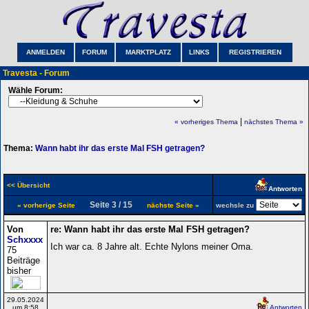
ANMELDEN
FORUM
MARKTPLATZ
LINKS
REGISTRIEREN
Travesta - Forum
Wähle Forum:
|
« vorheriges Thema
nächstes Thema »
Thema:
Wann habt ihr das erste Mal FSH getragen?
<< Übersicht
Antworten
Seite 3 / 15
« vorherige Seite
nächste Seite »
wechsle zu
Von
re: Wann habt ihr das erste Mal FSH getragen?
Schxxxx
Ich war ca. 8 Jahre alt. Echte Nylons meiner Oma.
75
Beiträge
bisher
29.05.2024
um 8:58
Antworten