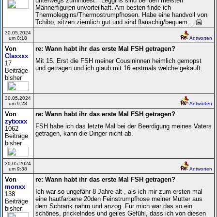
unterwegs zumindest…Leggins sind bei den meisten
Männerfiguren unvorteilhaft. Am besten finde ich
Thermoleggins/Thermostrumpfhosen. Habe eine handvoll von
Tchibo, sitzen ziemlich gut und sind flauschig/bequem….🤗
30.05.2024
um 0:18
Antworten
Von
re: Wann habt ihr das erste Mal FSH getragen?
Claxxxx
Mit 15. Erst die FSH meiner Cousininnen heimlich gemopst
17
und getragen und ich glaub mit 16 erstmals welche gekauft.
Beiträge
bisher
30.05.2024
um 9:28
Antworten
Von
re: Wann habt ihr das erste Mal FSH getragen?
zytxxxx
FSH habe ich das letzte Mal bei der Beerdigung meines Vaters
1062
getragen, kann die Dinger nicht ab.
Beiträge
bisher
30.05.2024
um 9:38
Antworten
Von
re: Wann habt ihr das erste Mal FSH getragen?
monxx
Ich war so ungefähr 8 Jahre alt , als ich mir zum ersten mal
138
eine hautfarbene 20den Feinstrumpfhose meiner Mutter aus
Beiträge
dem Schrank nahm und anzog. Für mich war das so ein
bisher
schönes, prickelndes und geiles Gefühl, dass ich von diesen