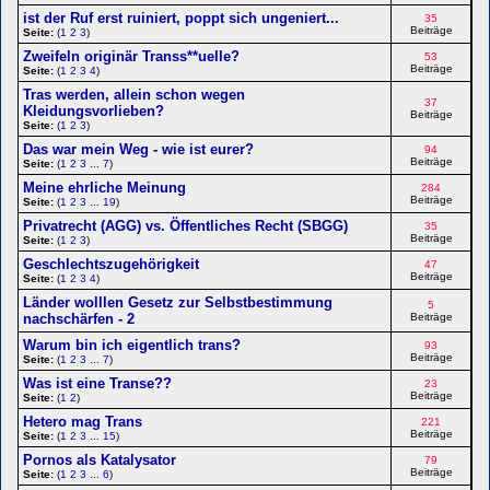
ist der Ruf erst ruiniert, poppt sich ungeniert...
35
Beiträge
Seite:
(
1
2
3
)
Zweifeln originär Transs**uelle?
53
Beiträge
Seite:
(
1
2
3
4
)
Tras werden, allein schon wegen
37
Kleidungsvorlieben?
Beiträge
Seite:
(
1
2
3
)
Das war mein Weg - wie ist eurer?
94
Beiträge
Seite:
(
1
2
3
...
7
)
Meine ehrliche Meinung
284
Beiträge
Seite:
(
1
2
3
...
19
)
Privatrecht (AGG) vs. Öffentliches Recht (SBGG)
35
Beiträge
Seite:
(
1
2
3
)
Geschlechtszugehörigkeit
47
Beiträge
Seite:
(
1
2
3
4
)
Länder wolllen Gesetz zur Selbstbestimmung
5
nachschärfen - 2
Beiträge
Warum bin ich eigentlich trans?
93
Beiträge
Seite:
(
1
2
3
...
7
)
Was ist eine Transe??
23
Beiträge
Seite:
(
1
2
)
Hetero mag Trans
221
Beiträge
Seite:
(
1
2
3
...
15
)
Pornos als Katalysator
79
Beiträge
Seite:
(
1
2
3
...
6
)