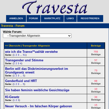
ANMELDEN
FORUM
MARKTPLATZ
LINKS
REGISTRIEREN
Travesta - Forum
Wähle Forum:
<< Übersicht
| Transgender Allgemein
Beiträge
wie ich die Transs**ualität verstehe
755
Beiträge
Seite:
(
1
2
3
...
51
)
Transgender und Stimme
57
Beiträge
Seite:
(
1
2
3
4
)
Berlin will das Diskriminierungsverbot im
73
Grundgesetz erweit
Beiträge
Seite:
(
1
2
3
...
5
)
Genderfluid und HRT
68
Beiträge
Seite:
(
1
2
3
...
5
)
10
Sie haben feminin weibliche Gesichtszüge
Beiträge
KI-Gesetz
34
Beiträge
Seite:
(
1
2
3
)
15
Neuer Versuch - Im falschen Körper geboren
Beiträge