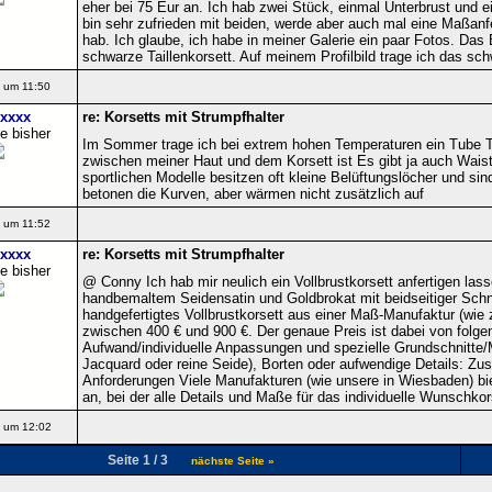
eher bei 75 Eur an. Ich hab zwei Stück, einmal Unterbrust und e
bin sehr zufrieden mit beiden, werde aber auch mal eine Maßanf
hab. Ich glaube, ich habe in meiner Galerie ein paar Fotos. Das
schwarze Taillenkorsett. Auf meinem Profilbild trage ich das sch
 um 11:50
xxxx
re: Korsetts mit Strumpfhalter
e bisher
Im Sommer trage ich bei extrem hohen Temperaturen ein Tube To
zwischen meiner Haut und dem Korsett ist Es gibt ja auch Wais
sportlichen Modelle besitzen oft kleine Belüftungslöcher und sind
betonen die Kurven, aber wärmen nicht zusätzlich auf
 um 11:52
xxxx
re: Korsetts mit Strumpfhalter
e bisher
@ Conny Ich hab mir neulich ein Vollbrustkorsett anfertigen las
handbemaltem Seidensatin und Goldbrokat mit beidseitiger Sch
handgefertigtes Vollbrustkorsett aus einer Maß-Manufaktur (wie 
zwischen 400 € und 900 €. Der genaue Preis ist dabei von folge
Aufwand/individuelle Anpassungen und spezielle Grundschnitte/M
Jacquard oder reine Seide), Borten oder aufwendige Details: Zu
Anforderungen Viele Manufakturen (wie unsere in Wiesbaden) bi
an, bei der alle Details und Maße für das individuelle Wunschkor
 um 12:02
Seite 1 / 3
nächste Seite »