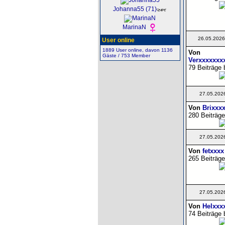
Johanna55 (71)
MarinaN
26.05.2026
User online
1889 User online, davon 1136
Von
Gäste / 753 Member
Verxxxxxxx
79 Beiträge 
27.05.202
Von
Brixxx
280 Beiträge
27.05.202
Von
fetxxxx
265 Beiträge
27.05.202
Von
Helxxx
74 Beiträge 