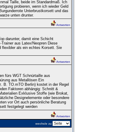
inmal Taille, beide im Standardmaß. Ich
ertigung probieren, wenn ich wieder Geld
 Burgunderrote Unterbrustkorsett und das
warze unten drunter.
Antworten
p darunter, damit eine Schicht
t-Trainer aus Latex/Neopren Diese
 flexibler als ein echtes Korsett. Sie
Antworten
sen fürs WGT Schnürtaille aus
nürung aus Metallösen Ein
z. B. TO.mTO Berlin) kostet in der Regel
nden Faktoren abhängig: Schnitt &
aterialien Exklusive Stoffe (wie Brokat,
sätzliche Designelemente oder besondere
eten vor Ort auch persönliche Beratung
sett festgelegt werden
Antworten
wechsle zu