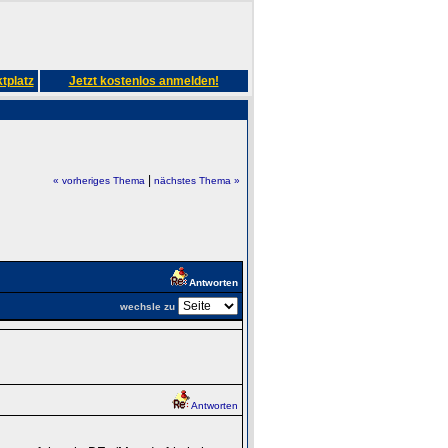
tplatz
Jetzt kostenlos anmelden!
|
« vorheriges Thema
nächstes Thema »
Antworten
wechsle zu
Antworten