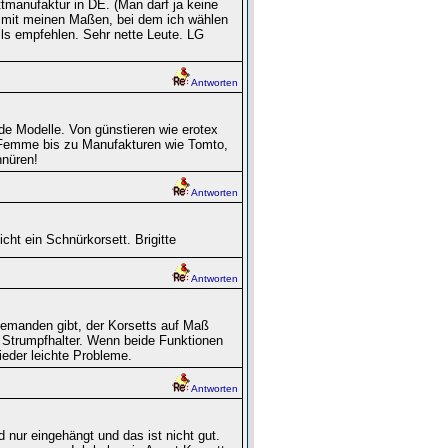
tmanufaktur in DE. (Man darf ja keine
t mit meinen Maßen, bei dem ich wählen
lls empfehlen. Sehr nette Leute. LG
Antworten
de Modelle. Von günstieren wie erotex
a Femme bis zu Manufakturen wie Tomto,
hnüren!
Antworten
cht ein Schnürkorsett. Brigitte
Antworten
jemanden gibt, der Korsetts auf Maß
en Strumpfhalter. Wenn beide Funktionen
ieder leichte Probleme.
Antworten
d nur eingehängt und das ist nicht gut.