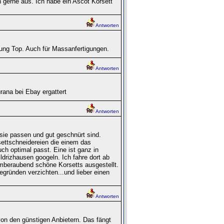
 gerne aus. Ich habe ein Ascot Korsett
Antworten
tung Top. Auch für Massanfertigungen.
Antworten
ana bei Ebay ergattert
Antworten
sie passen und gut geschnürt sind.
ettschneidereien die einem das
h optimal passt. Eine ist ganz in
ldrizhausen googeln. Ich fahre dort ab
emberaubend schöne Korsetts ausgestellt.
zegründen verzichten...und lieber einen
Antworten
von den günstigen Anbietern. Das fängt