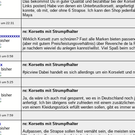
Das bekommst Du in guter Qualität und bezahlbar bei der Korset
Links posten) Habe von denen ein Unterbrustkorsett, angefertig
konnte, ob mit, oder ohne 6 Strapse. Ich kann den Shop jedenfa
Maya
 um 22:31
re: Korsetts mit Strumpfhalter
xxxxxxxxxx
Wirklich Korsett zum schnüren? Fast alle Marken bieten passen
bisher
(aber mit gutem Preis/leistungsverhältnis) über Revenche de l
je nachdem wieviel du anlegen kannst/willst. Viel Spaß beim sc
6 um 0:58
xx
re: Korsetts mit Strumpfhalter
 bisher
#picview Dabei handelt es sich allerdings um ein Korselett und ni
6 um 5:25
re: Korsetts mit Strumpfhalter
 bisher
Ja, da wäre ich auch mal gespannt, wo es in Deutschland noch 
anfertigt. Ich bin übrigens sehr zufrieden mit einem zusätzlich
von einem Kleidungsstück erfüllt werden sollen, gibt es immer w
6 um 7:59
x
re: Korsetts mit Strumpfhalter
bisher
Aufpassen, die Strapse sollen fest vernäht sein, die meisten sin