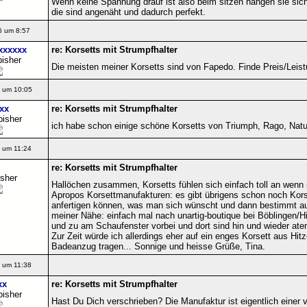
Wenn keine Spannung drauf ist also beim sitzen hängen sie sich
die sind angenäht und dadurch perfekt.
6 um 8:57
xxxxxx
re: Korsetts mit Strumpfhalter
bisher
Die meisten meiner Korsetts sind von Fapedo. Finde Preis/Leis
 um 10:05
xx
re: Korsetts mit Strumpfhalter
bisher
ich habe schon einige schöne Korsetts von Triumph, Rago, Natur
 um 11:24
re: Korsetts mit Strumpfhalter
isher
Hallöchen zusammen, Korsetts fühlen sich einfach toll an wenn 
Apropos Korsettmanufakturen: es gibt übrigens schon noch Kors
anfertigen können, was man sich wünscht und dann bestimmt auc
meiner Nähe: einfach mal nach unartig-boutique bei Böblingen/Hi
und zu am Schaufenster vorbei und dort sind hin und wieder at
Zur Zeit würde ich allerdings eher auf ein enges Korsett aus Hit
Badeanzug tragen... Sonnige und heisse Grüße, Tina.
 um 11:38
xx
re: Korsetts mit Strumpfhalter
bisher
Hast Du Dich verschrieben? Die Manufaktur ist eigentlich einer 