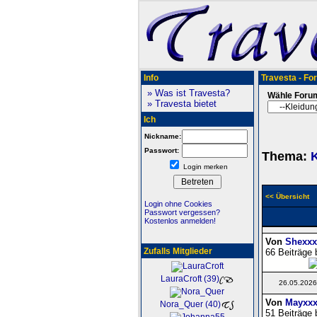
Info
Travesta - Fo
» Was ist Travesta?
Wähle Foru
» Travesta bietet
Ich
Nickname:
Passwort:
Thema:
K
Login merken
<< Übersicht
Login ohne Cookies
Passwort vergessen?
Kostenlos anmelden!
Von
Shexxx
Zufalls Mitglieder
66 Beiträge 
LauraCroft (39)
26.05.2026
Von
Mayxxx
Nora_Quer (40)
51 Beiträge 