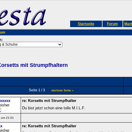
Startseite
Forum
Mark
rum
m:
orsetts mit Strumpfhaltern
Seite 1 / 3
nächste Seite »
xxxxx
re: Korsetts mit Strumpfhalter
bisher
Du bist jetzt schon eine tolle M.I.L.F.
 um 21:01
x
re: Korsetts mit Strumpfhalter
bisher