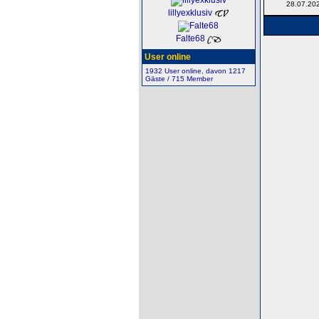
28.07.20
lillyexklusiv
Falte68
User online
1932 User online, davon 1217
Gäste / 715 Member