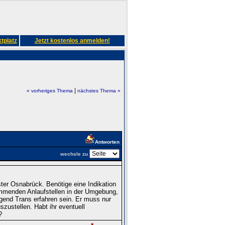
tplatz
Jetzt kostenlos anmelden!
|
« vorheriges Thema
nächstes Thema »
Antworten
wechsle zu
er Osnabrück. Benötige eine Indikation
kommenden Anlaufstellen in der Umgebung,
gend Trans erfahren sein. Er muss nur
szustellen. Habt ihr eventuell
?