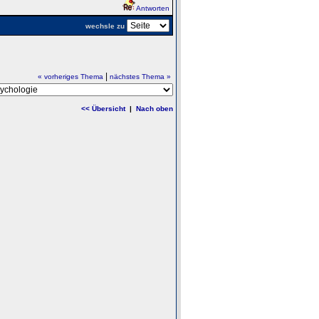
Antworten
wechsle zu
|
« vorheriges Thema
nächstes Thema »
<< Übersicht
|
Nach oben