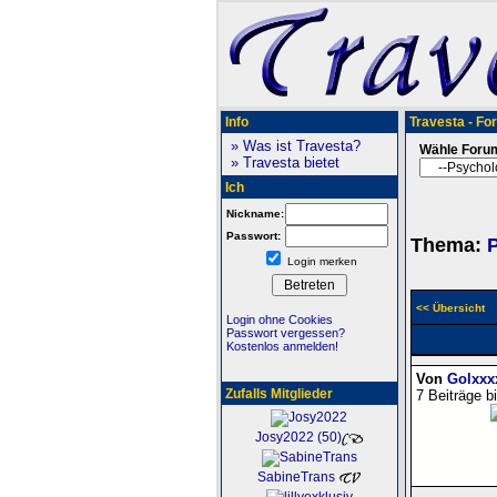
Info
Travesta - Fo
» Was ist Travesta?
Wähle Foru
» Travesta bietet
Ich
Nickname:
Passwort:
Thema:
Login merken
<< Übersicht
Login ohne Cookies
Passwort vergessen?
Kostenlos anmelden!
Von
Golxxx
Zufalls Mitglieder
7 Beiträge b
Josy2022 (50)
SabineTrans