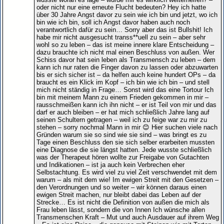
oder nicht nur eine erneute Flucht bedeuten? Hey ich hatte
über 30 Jahre Angst davor zu sein wie ich bin und jetzt, wo ich
bin wie ich bin, soll ich Angst davor haben auch noch
verantwortlich dafür zu sein… Sorry aber das ist Bullshit! Ich
habe mir nicht ausgesucht transs**uell zu sein – aber sehr
wohl so zu leben – das ist meine innere klare Entscheidung –
dazu brauchte ich nicht mal einen Beschluss von außen. Wer
Schiss davor hat sein leben als Transmensch zu leben – dem
kann ich nur raten die Finger davon zu lassen oder abzuwarten
bis er sich sicher ist – da helfen auch keine hundert OPs – da
braucht es ein Klick im Kopf – ich bin wie ich bin – und stell
mich nicht ständig in Frage… Sonst wird das eine Tortour Ich
bin mit meinem Mann zu einem Frieden gekommen in mir –
rausschmeißen kann ich ihn nicht – er ist Teil von mir und das
darf er auch bleiben – er hat mich schließlich Jahre lang auf
seinen Schultern getragen – weil ich zu feige war zu mir zu
stehen – sorry nochmal Mann in mir 😊 Hier suchen viele nach
Gründen warum sie so sind wie sie sind – was bringt es zu
Tage einen Beschluss den sie sich selber erarbeiten mussten
eine Diagnose die sie längst hatten. Jede wusste schließlich
was der Therapeut hören wollte zur Freigabe von Gutachten
und Indikationen – ist ja auch kein Verbrechen eher
Selbstachtung. Es wird viel zu viel Zeit verschwendet mit dem
warum – als mit dem wie! Im ewigen Streit mit den Gesetzen –
den Verordnungen und so weiter – wir können daraus einen
ewigen Streit machen, nur bleibt dabei das Leben auf der
Strecke… Es ist nicht die Definition von außen die mich als
Frau leben lässt, sondern die von Innen Ich wünsche allen
Transmenschen Kraft – Mut und auch Ausdauer auf ihrem Weg