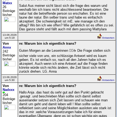
Matxx
Salut Aus meiner sicht lässt sich die frage des warum und
26
weshalb bin ich trans nicht abschliessend beantworten. Die
Beiträge
natur hat die betreffende person so erschafen. Es ist eine
bisher
laune der natur. Bin selber trans und habe es einfachch
akzeptiert. Die schwierigkeit ist mE. wie manage ich den
alltag? Wo bin ich wie offen? Wie gefährlich ist es offen zu sei.
Das ganze steht und fällt auch mit dem passing Mattylara
13.06.2026
um 5:19
Antworten
Von
re: Warum bin ich eigentlich trans?
Annx
Guten Morgen an die Leserinnen 🙋‍♀️☕ Die Frage stellen sich
242
Beiträge
sicher viele von uns, ein schlüssige Antwort wird es kaum
bisher
geben. Es ist einfach so, nach all den Jahren habe ich es
akzepiert. Auch wenn ich eine Antwort auf die Frage finden
könnte würde sich nichts ändern, die Zeit lässt sich nicht
zurück drehen. LG. Anna
13.06.2026
um 5:30
Antworten
Von
re: Warum bin ich eigentlich trans?
Nadxxx
Hallo Anja .das hast du sehr gut auf den Punkt gebracht
204
.gesagt .und beschrieben Man sollte sich damit selbst
Beiträge
auseinander setzen sich Zeit lassen und schauen wie man
bisher
damit um geht und damit leben will ! Man sollte selbst
reflektiert sein.und seine Möglichkeiten ausloten.wie stark ist
das in mir .welche Voraussetzungen habe ich für einen
eventuellen Übergang .denn es ist schon wichtig ein gutes