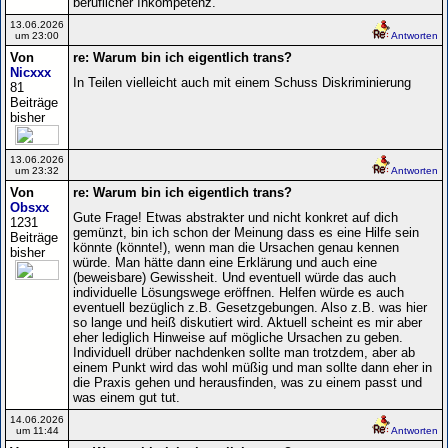
beruflicher Inkompetenz.
13.06.2026
um 23:00
Antworten
Von
re: Warum bin ich eigentlich trans?
Nicxxx
In Teilen vielleicht auch mit einem Schuss Diskriminierung
81
Beiträge
bisher
13.06.2026
um 23:32
Antworten
Von
re: Warum bin ich eigentlich trans?
Obsxx
Gute Frage! Etwas abstrakter und nicht konkret auf dich
1231
gemünzt, bin ich schon der Meinung dass es eine Hilfe sein
Beiträge
könnte (könnte!), wenn man die Ursachen genau kennen
bisher
würde. Man hätte dann eine Erklärung und auch eine
(beweisbare) Gewissheit. Und eventuell würde das auch
individuelle Lösungswege eröffnen. Helfen würde es auch
eventuell bezüglich z.B. Gesetzgebungen. Also z.B. was hier
so lange und heiß diskutiert wird. Aktuell scheint es mir aber
eher lediglich Hinweise auf mögliche Ursachen zu geben.
Individuell drüber nachdenken sollte man trotzdem, aber ab
einem Punkt wird das wohl müßig und man sollte dann eher in
die Praxis gehen und herausfinden, was zu einem passt und
was einem gut tut.
14.06.2026
um 11:44
Antworten