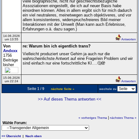
viele biographische, nicht nur geschlechtsbezügliche
Assoziationen eingestellt, die ich auf neuer Basis habe
einordnen können. Alles in allem ergibt sich für mich dadurch
ein viel neutraleres, meinetwegen auch objektiveres, und vor
allem konsistenteres, widerspruchsfreieres Bild meiner
Interaktionen mit der Umwelt (Man kann auch Erlebnisse,
Erfahrungen o.ä. dazu sagen.)
14.06.2026
um 13:55
Antworten
Von
re: Warum bin ich eigentlich trans?
Andxxx
Vielleicht produziert unser Gehirn ja auch nur die
1756
wahrscheinlichste Antwort auf eine Frage/ein Problem und wir
Beiträge
sind einfach nur eine fortschrittliche KI….🤔🫣
bisher
15.06.2026
um 22:24
Antworten
Seite 1 / 9
nächste Seite »
wechsle zu
>> Auf dieses Thema antworten <<
|
« vorheriges Thema
nächstes Thema »
Wähle Forum:
<< Übersicht
|
Nach oben