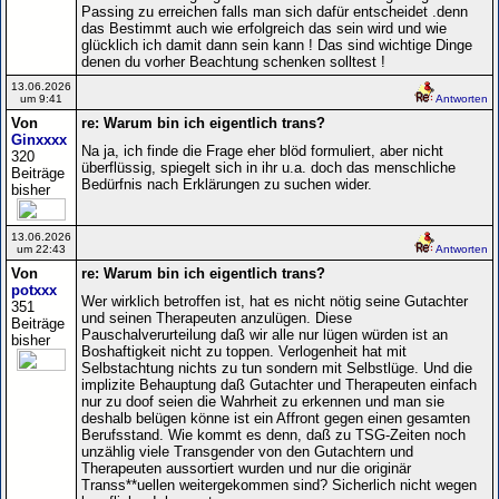
Passing zu erreichen falls man sich dafür entscheidet .denn
das Bestimmt auch wie erfolgreich das sein wird und wie
glücklich ich damit dann sein kann ! Das sind wichtige Dinge
denen du vorher Beachtung schenken solltest !
13.06.2026
um 9:41
Antworten
Von
re: Warum bin ich eigentlich trans?
Ginxxxx
Na ja, ich finde die Frage eher blöd formuliert, aber nicht
320
überflüssig, spiegelt sich in ihr u.a. doch das menschliche
Beiträge
Bedürfnis nach Erklärungen zu suchen wider.
bisher
13.06.2026
um 22:43
Antworten
Von
re: Warum bin ich eigentlich trans?
potxxx
Wer wirklich betroffen ist, hat es nicht nötig seine Gutachter
351
und seinen Therapeuten anzulügen. Diese
Beiträge
Pauschalverurteilung daß wir alle nur lügen würden ist an
bisher
Boshaftigkeit nicht zu toppen. Verlogenheit hat mit
Selbstachtung nichts zu tun sondern mit Selbstlüge. Und die
implizite Behauptung daß Gutachter und Therapeuten einfach
nur zu doof seien die Wahrheit zu erkennen und man sie
deshalb belügen könne ist ein Affront gegen einen gesamten
Berufsstand. Wie kommt es denn, daß zu TSG-Zeiten noch
unzählig viele Transgender von den Gutachtern und
Therapeuten aussortiert wurden und nur die originär
Transs**uellen weitergekommen sind? Sicherlich nicht wegen