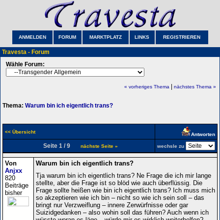
ANMELDEN
FORUM
MARKTPLATZ
LINKS
REGISTRIEREN
Travesta - Forum
Wähle Forum:
|
« vorheriges Thema
nächstes Thema »
Thema:
Warum bin ich eigentlich trans?
<< Übersicht
Antworten
Seite 1 / 9
nächste Seite »
wechsle zu
Von
Warum bin ich eigentlich trans?
Anjxx
Tja warum bin ich eigentlich trans? Ne Frage die ich mir lange
820
stellte, aber die Frage ist so blöd wie auch überflüssig. Die
Beiträge
Frage sollte heißen wie bin ich eigentlich trans? Ich muss mich
bisher
so akzeptieren wie ich bin – nicht so wie ich sein soll – das
bringt nur Verzweiflung – innere Zerwürfnisse oder gar
Suizidgedanken – also wohin soll das führen? Auch wenn ich
wüsste woran es läge – würde mir es wirklich weiterhelfen? –