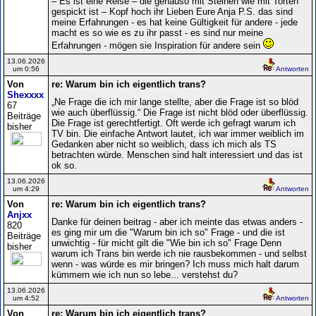
– Es ist eine Reise – die genauso mit Steinen wie mit Torten
gespickt ist – Kopf hoch ihr Lieben Eure Anja P.S. das sind
meine Erfahrungen - es hat keine Gültigkeit für andere - jede
macht es so wie es zu ihr passt - es sind nur meine
Erfahrungen - mögen sie Inspiration für andere sein
13.06.2026
um 0:56
Antworten
Von
re: Warum bin ich eigentlich trans?
Shexxxx
„Ne Frage die ich mir lange stellte, aber die Frage ist so blöd
67
wie auch überflüssig.“ Die Frage ist nicht blöd oder überflüssig.
Beiträge
Die Frage ist gerechtfertigt. Oft werde ich gefragt warum ich
bisher
TV bin. Die einfache Antwort lautet, ich war immer weiblich im
Gedanken aber nicht so weiblich, dass ich mich als TS
betrachten würde. Menschen sind halt interessiert und das ist
ok so.
13.06.2026
um 4:29
Antworten
Von
re: Warum bin ich eigentlich trans?
Anjxx
Danke für deinen beitrag - aber ich meinte das etwas anders -
820
es ging mir um die "Warum bin ich so" Frage - und die ist
Beiträge
unwichtig - für micht gilt die "Wie bin ich so" Frage Denn
bisher
warum ich Trans bin werde ich nie rausbekommen - und selbst
wenn - was würde es mir bringen? Ich muss mich halt darum
kümmern wie ich nun so lebe... verstehst du?
13.06.2026
um 4:52
Antworten
Von
re: Warum bin ich eigentlich trans?