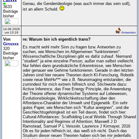
Lauxxx
Genau, die Genderideologie (was auch immer das sein soll),
3633
ist an allem Schuld.
Beiträge
bisher
14.06.2026
um 13:19
Antworten
Von
re: Warum bin ich eigentlich trans?
Ginxxxx
Es macht wohl mehr Sinn zu fragen bzw. Antworten zu
320
suchen, wie Menschen im Allgemeinen "funktionieren".
Beiträge
Wissenschaftliche Disziplinen gibt es dafür zuhauf. Niemand
bisher
"studiert" ja eine einzelne Person, außer man selbst vielleicht.
Nur fehlen dann grundsätzliche Erkenntnisse, wie Menschen
oder genauer wie Gehirne funktionieren. Gerade in den letzten
Jahren sind hier neuere Theorien durch KI-Forschung, Robotik
sowie neue MetHo*** wie z.B. Neuroimaging entstanden, die
zumindest für mich extrem hilfreich sind. Stichworte dazu:
Active Inference, das Free Energy Principle, die Anwendung
der Theorie offener dynamischer Systeme auf Lebewesen,
Evolutionsbiologie, Wirklichkeitsschaffung über den
Affordance-Charakter der Umwelt und Epigenetik. Ein sehr
gutes Paper, wie Menschen sich "Kultur aneignen", und die
Geschlechtsgehörigkeit ist ein Teil davon, findet sich hier:
Cultural Affordances: Scaffolding Local Worlds Through Shared
Intentionality and Regimes of Attention; Maxwell J D
Ramstead, Samuel P L Veissièr, Laurence J Kirmayer, 2016
Ob es für jeden hilfreich ist, das weiß ich nicht. Durch das
Studium dieser neuen Theorien haben sich bei mir jedenfalls