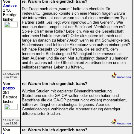
Von
re: Warum bin ich eigentlich trans?
Andxxx
Die Frage nach dem „warum“ halte ich ebenfalls für
1756
irrelevant….genauso könnte sich eine Person fragen warum
Beiträge
sie introvertiert ist oder warum sie auf einen bestimmten Typ
bisher
Partner steht…es liegt wohl irgendwo „in den Genen“ . Wie
man nun damit umgeht ist der Schlüssel. Verdränge ich es?
Spiele ich (m)eine Rolle? Lebe ich, wie es die Gesellschaft
oder mein Umfeld erwartet? Oder akzeptiere ich mich und
fange an danach zu leben? Auch wenn es mit Schwierigkeiten,
Hindernissen und fehlender Akzeptanz von außen einher geht?
Ich habe Respekt vor jeder Person, die es schafft, dem
Inneren mehr Bedeutung und Wichtigkeit beizumessen als
dem Äußeren und die den Mut aufzubringt danach zu handeln
und ihr wahres ich der Öffentlichkeit zu präsentieren und ein
selbstbestimmtes Leben zu führen…
14.06.2026
um 12:42
Antworten
Von
re: Warum bin ich eigentlich trans?
potxxx
Würden Studien mit geplanter Binnendifferenzierung
351
(Betroffene die die GA-OP wollen oder schon haben und
Beiträge
Betroffene die die GA-OP partout nicht wollen) monetarisiert,
bisher
hätten wir längst ein eindeutiges Ergebnis. Aber die
Genderideologie verhindert die Monetarisierung derartiger
differenzierter Studien.
14.06.2026
um 13:01
Antworten
Von
re: Warum bin ich eigentlich trans?