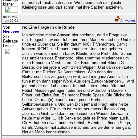
unterstützt mich auch dabei. Wir haben auch die gleiche
bisher
Kleidergrösse und darf schon mal ihre Sachen anziehen.
09.11.2025
um 20:01
Antworten
Von
re: Eine Frage in die Runde
Neuxxxx
Ich schreibe meine Antwort hier nochmal, da die Frage zwei
277
mal Eingestellt wurde. Ich kann Ihren Mann Verstehen. Und ich
Beiträge
finde es Super das Sie ihn darum NICHT Verachten. Damit
bisher
können NICHT alle Frauen umgehen. Und ja mir geht es
ähnlich wen ich mich in Latex Kleide. Siehe Profil Bild. Schon
das anziehen des Brusttorso, eine stramme Miederhose um
mein Freund zu Verstecken. Der Brusttorso hat Silicon G
Bürste, die bei jedem Schritt nett Wippen. Und dann den Latex
Catsuit mit Rücken Reißverschluss. Wen dann der
Reißverschluss zu gezogen wird, wird mir ganz Anders. Ich
fühle mich dann super Wohl. Aus dem Zurückhaltenden ... wird
jemand der das Laben mag. Ich hab Latex schon öfter auf
Fetish Messen getragen, oder hin und wider beim Bäcker /
Frisör und Einkaufen. Es macht Riesig Spass. Die Blicke der
Leute. Ok man(n) braucht eine grosse Portion
Selbstbewusstsein. Und wen Dich jemand Fragt, eine Nette
Antwort geben. Für mich ist es immer etwas Überwindung,
aber dann Geil. Und dann am danach ein Waooo das war ja
heute mal wider .... Ich Denke so geht es Ihrem Mann auch.
Ok Er hat ein etwas anderes Fetish. Eventuell können Sie ja,
es als Vorspiel mal Zuhause machen. Sie werden einen ganz
Neuen Mann kennenlernen.