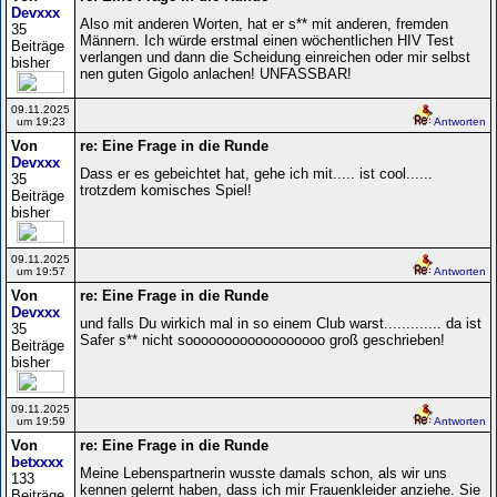
Devxxx
Also mit anderen Worten, hat er s** mit anderen, fremden
35
Männern. Ich würde erstmal einen wöchentlichen HIV Test
Beiträge
verlangen und dann die Scheidung einreichen oder mir selbst
bisher
nen guten Gigolo anlachen! UNFASSBAR!
09.11.2025
um 19:23
Antworten
Von
re: Eine Frage in die Runde
Devxxx
Dass er es gebeichtet hat, gehe ich mit..... ist cool......
35
trotzdem komisches Spiel!
Beiträge
bisher
09.11.2025
um 19:57
Antworten
Von
re: Eine Frage in die Runde
Devxxx
und falls Du wirkich mal in so einem Club warst............. da ist
35
Safer s** nicht soooooooooooooooooo groß geschrieben!
Beiträge
bisher
09.11.2025
um 19:59
Antworten
Von
re: Eine Frage in die Runde
betxxxx
Meine Lebenspartnerin wusste damals schon, als wir uns
133
kennen gelernt haben, dass ich mir Frauenkleider anziehe. Sie
Beiträge