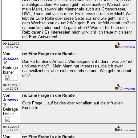
unzählige andere Personen gibt mit demselben Wunsch wie
mein Mann, sowohl als Männer als auch als Crossdresser,
DWT, Trans und vieles mehr. Es interssiert mich wirklich! Wie
lebt ihr Eure Rolle oder diese Seite aus und wie geht ihr mit
dem Wechsel zurück um? Wie geht Euer Umfeld damit um? Ist
es heimlich oder auch da ganz offen? Was ist für Eich den
Reiz daran? Es interessiert mich wirklich! Ich freue mich sehr
auf Eure Antworten!
09.11.2025
um 17:54
Antworten
Von
re: Eine Frage in die Runde
Jusxxxx
Damke für deine Antwort. Wie besprecht ihr denn, was „ok“ ist
10
und was nicht? , Mein Mann hat interessen, die ich zwar
Beiträge
nachvollziehen, aber nicht verstehen kann. Wie geht hr damit
bisher
um?
09.11.2025
um 19:03
Antworten
Von
re: Eine Frage in die Runde
Jusxxxx
Gute Frage… auf beides aber vor allem auf die s**uellen
10
Kontakte
Beiträge
bisher
09.11.2025
um 19:22
Antworten
Von
re: Eine Frage in die Runde