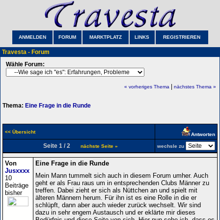
ANMELDEN
FORUM
MARKTPLATZ
LINKS
REGISTRIEREN
Travesta - Forum
Wähle Forum:
|
« vorheriges Thema
nächstes Thema »
Thema:
Eine Frage in die Runde
<< Übersicht
Antworten
Seite 1 / 2
nächste Seite »
wechsle zu
Von
Eine Frage in die Runde
Jusxxxx
Mein Mann tummelt sich auch in diesem Forum umher. Auch
10
geht er als Frau raus um in entsprechenden Clubs Männer zu
Beiträge
treffen. Dabei zieht er sich als Nüttchen an und spielt mit
bisher
älteren Männern herum. Für ihn ist es eine Rolle in die er
schlüpft, dann aber auch wieder zurück wechselt. Wir sind
dazu in sehr engem Austausch und er eklärte mir dieses
Bedürfnis und diese Seite von sich. Hier nun sehe ich, dass es