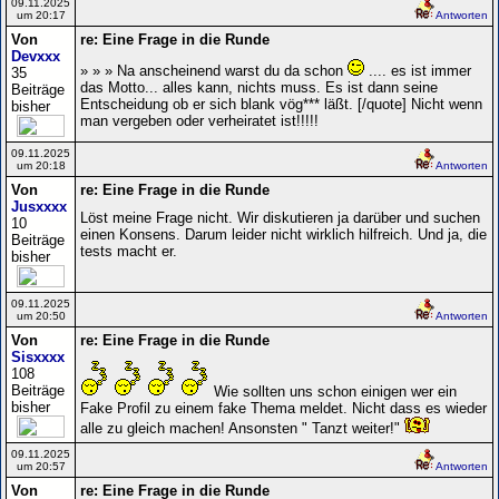
09.11.2025
um 20:17
Antworten
Von
re: Eine Frage in die Runde
Devxxx
» » » Na anscheinend warst du da schon
.... es ist immer
35
das Motto... alles kann, nichts muss. Es ist dann seine
Beiträge
Entscheidung ob er sich blank vög*** läßt. [/quote] Nicht wenn
bisher
man vergeben oder verheiratet ist!!!!!
09.11.2025
um 20:18
Antworten
Von
re: Eine Frage in die Runde
Jusxxxx
Löst meine Frage nicht. Wir diskutieren ja darüber und suchen
10
einen Konsens. Darum leider nicht wirklich hilfreich. Und ja, die
Beiträge
tests macht er.
bisher
09.11.2025
um 20:50
Antworten
Von
re: Eine Frage in die Runde
Sisxxxx
108
Beiträge
Wie sollten uns schon einigen wer ein
bisher
Fake Profil zu einem fake Thema meldet. Nicht dass es wieder
alle zu gleich machen! Ansonsten " Tanzt weiter!"
09.11.2025
um 20:57
Antworten
Von
re: Eine Frage in die Runde