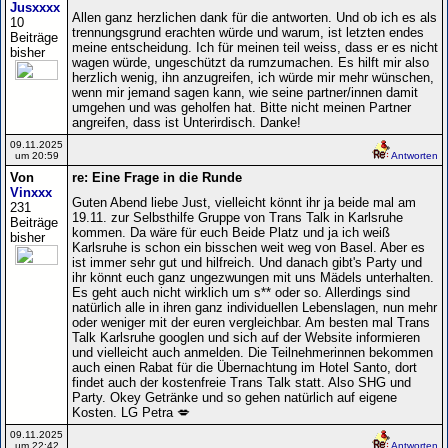
Jusxxxx
Allen ganz herzlichen dank für die antworten. Und ob ich es als
10
trennungsgrund erachten würde und warum, ist letzten endes
Beiträge
meine entscheidung. Ich für meinen teil weiss, dass er es nicht
bisher
wagen würde, ungeschützt da rumzumachen. Es hilft mir also
herzlich wenig, ihn anzugreifen, ich würde mir mehr wünschen,
wenn mir jemand sagen kann, wie seine partner/innen damit
umgehen und was geholfen hat. Bitte nicht meinen Partner
angreifen, dass ist Unterirdisch. Danke!
09.11.2025
um 20:59
Antworten
Von
re: Eine Frage in die Runde
Vinxxx
Guten Abend liebe Just, vielleicht könnt ihr ja beide mal am
231
19.11. zur Selbsthilfe Gruppe von Trans Talk in Karlsruhe
Beiträge
kommen. Da wäre für euch Beide Platz und ja ich weiß
bisher
Karlsruhe is schon ein bisschen weit weg von Basel. Aber es
ist immer sehr gut und hilfreich. Und danach gibt's Party und
ihr könnt euch ganz ungezwungen mit uns Mädels unterhalten.
Es geht auch nicht wirklich um s** oder so. Allerdings sind
natürlich alle in ihren ganz individuellen Lebenslagen, nun mehr
oder weniger mit der euren vergleichbar. Am besten mal Trans
Talk Karlsruhe googlen und sich auf der Website informieren
und vielleicht auch anmelden. Die Teilnehmerinnen bekommen
auch einen Rabat für die Übernachtung im Hotel Santo, dort
findet auch der kostenfreie Trans Talk statt. Also SHG und
Party. Okey Getränke und so gehen natürlich auf eigene
Kosten. LG Petra 💋
09.11.2025
um 22:42
Antworten