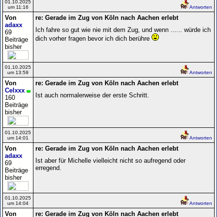
01.10.2025
um 11:16
Antworten
Von
re: Gerade im Zug von Köln nach Aachen erlebt
adaxx
Ich fahre so gut wie nie mit dem Zug, und wenn ...... würde ich
69
dich vorher fragen bevor ich dich berühre
Beiträge
bisher
01.10.2025
um 13:59
Antworten
Von
re: Gerade im Zug von Köln nach Aachen erlebt
Celxxx
Ist auch normalerweise der erste Schritt.
160
Beiträge
bisher
01.10.2025
um 14:01
Antworten
Von
re: Gerade im Zug von Köln nach Aachen erlebt
adaxx
Ist aber für Michelle vielleicht nicht so aufregend oder
69
erregend.
Beiträge
bisher
01.10.2025
um 14:04
Antworten
Von
re: Gerade im Zug von Köln nach Aachen erlebt