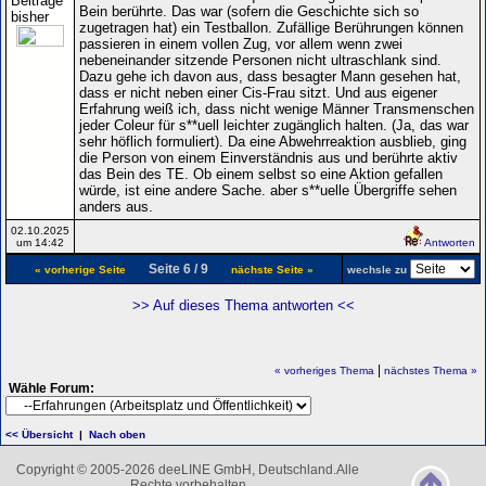
Beiträge
Bein berührte. Das war (sofern die Geschichte sich so
bisher
zugetragen hat) ein Testballon. Zufällige Berührungen können
passieren in einem vollen Zug, vor allem wenn zwei
nebeneinander sitzende Personen nicht ultraschlank sind.
Dazu gehe ich davon aus, dass besagter Mann gesehen hat,
dass er nicht neben einer Cis-Frau sitzt. Und aus eigener
Erfahrung weiß ich, dass nicht wenige Männer Transmenschen
jeder Coleur für s**uell leichter zugänglich halten. (Ja, das war
sehr höflich formuliert). Da eine Abwehrreaktion ausblieb, ging
die Person von einem Einverständnis aus und berührte aktiv
das Bein des TE. Ob einem selbst so eine Aktion gefallen
würde, ist eine andere Sache. aber s**uelle Übergriffe sehen
anders aus.
02.10.2025
um 14:42
Antworten
Seite 6 / 9
« vorherige Seite
nächste Seite »
wechsle zu
>> Auf dieses Thema antworten <<
|
« vorheriges Thema
nächstes Thema »
Wähle Forum:
<< Übersicht
|
Nach oben
Copyright © 2005-2026 deeLINE GmbH, Deutschland.Alle
Rechte vorbehalten