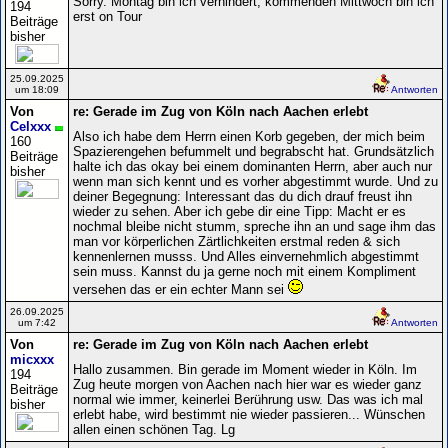
Sorry. Montag bin ich verhindert, kommenden Mittwoch bin ich
194
erst on Tour
Beiträge
bisher
25.09.2025
um 18:09
Antworten
Von
re: Gerade im Zug von Köln nach Aachen erlebt
Celxxx
Also ich habe dem Herrn einen Korb gegeben, der mich beim
160
Spazierengehen befummelt und begrabscht hat. Grundsätzlich
Beiträge
halte ich das okay bei einem dominanten Herrn, aber auch nur
bisher
wenn man sich kennt und es vorher abgestimmt wurde. Und zu
deiner Begegnung: Interessant das du dich drauf freust ihn
wieder zu sehen. Aber ich gebe dir eine Tipp: Macht er es
nochmal bleibe nicht stumm, spreche ihn an und sage ihm das
man vor körperlichen Zärtlichkeiten erstmal reden & sich
kennenlernen musss. Und Alles einvernehmlich abgestimmt
sein muss. Kannst du ja gerne noch mit einem Kompliment
versehen das er ein echter Mann sei
26.09.2025
um 7:42
Antworten
Von
re: Gerade im Zug von Köln nach Aachen erlebt
micxxx
Hallo zusammen. Bin gerade im Moment wieder in Köln. Im
194
Zug heute morgen von Aachen nach hier war es wieder ganz
Beiträge
normal wie immer, keinerlei Berührung usw. Das was ich mal
bisher
erlebt habe, wird bestimmt nie wieder passieren... Wünschen
allen einen schönen Tag. Lg