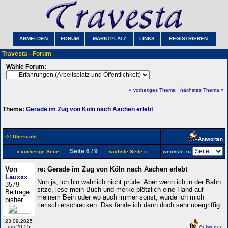
ANMELDEN
FORUM
MARKTPLATZ
LINKS
REGISTRIEREN
Travesta - Forum
Wähle Forum:
|
« vorheriges Thema
nächstes Thema »
Thema:
Gerade im Zug von Köln nach Aachen erlebt
<< Übersicht
Antworten
Seite 6 / 9
« vorherige Seite
nächste Seite »
wechsle zu
Von
re: Gerade im Zug von Köln nach Aachen erlebt
Lauxxx
Nun ja, ich bin wahrlich nicht prüde. Aber wenn ich in der Bahn
3579
sitze, lese mein Buch und merke plötzlich eine Hand auf
Beiträge
meinem Bein oder wo auch immer sonst, würde ich mich
bisher
tierisch erschrecken. Das fände ich dann doch sehr übergriffig.
23.09.2025
um 20:55
Antworten