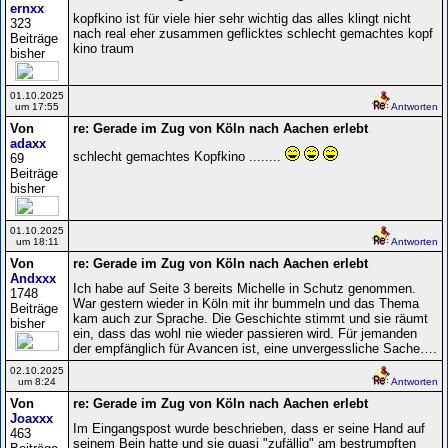
ernxx
kopfkino ist für viele hier sehr wichtig das alles klingt nicht
323
nach real eher zusammen geflicktes schlecht gemachtes kopf
Beiträge
kino traum
bisher
01.10.2025
um 17:55
Antworten
Von
re: Gerade im Zug von Köln nach Aachen erlebt
adaxx
schlecht gemachtes Kopfkino ........
69
Beiträge
bisher
01.10.2025
um 18:11
Antworten
Von
re: Gerade im Zug von Köln nach Aachen erlebt
Andxxx
Ich habe auf Seite 3 bereits Michelle in Schutz genommen.
1748
War gestern wieder in Köln mit ihr bummeln und das Thema
Beiträge
kam auch zur Sprache. Die Geschichte stimmt und sie räumt
bisher
ein, dass das wohl nie wieder passieren wird. Für jemanden
der empfänglich für Avancen ist, eine unvergessliche Sache….
02.10.2025
um 8:24
Antworten
Von
re: Gerade im Zug von Köln nach Aachen erlebt
Joaxxx
Im Eingangspost wurde beschrieben, dass er seine Hand auf
463
seinem Bein hatte und sie quasi "zufällig" am bestrumpften