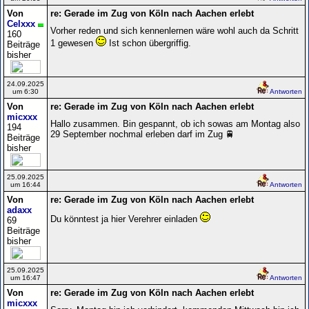
Von
re: Gerade im Zug von Köln nach Aachen erlebt
Celxxx
Vorher reden und sich kennenlernen wäre wohl auch da Schritt
160
1 gewesen
Ist schon übergriffig.
Beiträge
bisher
24.09.2025
um 6:30
Antworten
Von
re: Gerade im Zug von Köln nach Aachen erlebt
micxxx
Hallo zusammen. Bin gespannt, ob ich sowas am Montag also
194
29 September nochmal erleben darf im Zug 🚆
Beiträge
bisher
25.09.2025
um 16:44
Antworten
Von
re: Gerade im Zug von Köln nach Aachen erlebt
adaxx
Du könntest ja hier Verehrer einladen
69
Beiträge
bisher
25.09.2025
um 16:47
Antworten
Von
re: Gerade im Zug von Köln nach Aachen erlebt
micxxx