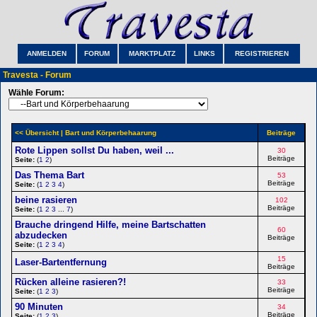
ANMELDEN
FORUM
MARKTPLATZ
LINKS
REGISTRIEREN
Travesta - Forum
Wähle Forum:
<< Übersicht
| Bart und Körperbehaarung
Beiträge
Rote Lippen sollst Du haben, weil ...
30
Beiträge
Seite:
(
1
2
)
Das Thema Bart
53
Beiträge
Seite:
(
1
2
3
4
)
beine rasieren
102
Beiträge
Seite:
(
1
2
3
...
7
)
Brauche dringend Hilfe, meine Bartschatten
60
abzudecken
Beiträge
Seite:
(
1
2
3
4
)
15
Laser-Bartentfernung
Beiträge
Rücken alleine rasieren?!
33
Beiträge
Seite:
(
1
2
3
)
90 Minuten
34
Beiträge
Seite:
(
1
2
3
)