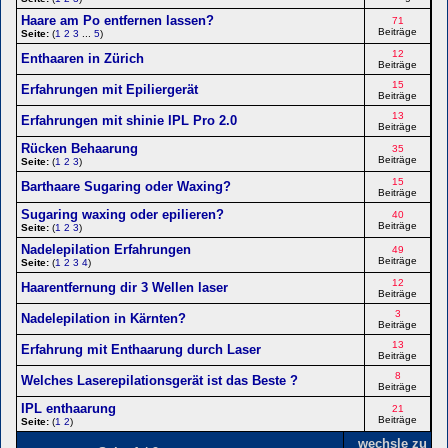
Haare am Po entfernen lassen?
71
Beiträge
Seite:
(
1
2
3
...
5
)
12
Enthaaren in Zürich
Beiträge
15
Erfahrungen mit Epiliergerät
Beiträge
13
Erfahrungen mit shinie IPL Pro 2.0
Beiträge
Rücken Behaarung
35
Beiträge
Seite:
(
1
2
3
)
15
Barthaare Sugaring oder Waxing?
Beiträge
Sugaring waxing oder epilieren?
40
Beiträge
Seite:
(
1
2
3
)
Nadelepilation Erfahrungen
49
Beiträge
Seite:
(
1
2
3
4
)
12
Haarentfernung dir 3 Wellen laser
Beiträge
3
Nadelepilation in Kärnten?
Beiträge
13
Erfahrung mit Enthaarung durch Laser
Beiträge
8
Welches Laserepilationsgerät ist das Beste ?
Beiträge
IPL enthaarung
21
Beiträge
Seite:
(
1
2
)
wechsle zu