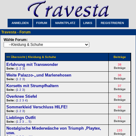
ANMELDEN
FORUM
MARKTPLATZ
LINKS
REGISTRIEREN
Travesta - Forum
Wähle Forum:
<< Übersicht
| Kleidung & Schuhe
Beiträge
Erfahrung mit Transwonder
38
Beiträge
Seite:
(
1
2
3
)
Weite Palazzo-,,und Marlenehosen
36
Beiträge
Seite:
(
1
2
3
)
Korsetts mit Strumpfhaltern
37
Beiträge
Seite:
(
1
2
3
)
Overknee Stiefel
58
Beiträge
Seite:
(
1
2
3
4
)
Sommerkleid Verschluss HILFE!
32
Beiträge
Seite:
(
1
2
3
)
Lieblings Outfit
71
Beiträge
Seite:
(
1
2
3
...
5
)
Nostalgische Miederwäsche von Triumph ,Playtex,
155
usw.
Beiträge