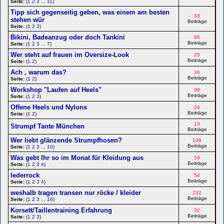
Seite:
(
1
2
3
...
11
)
Tipp sich gegenseitig geben, was einem am besten
33
stehen wür
Beiträge
Seite:
(
1
2
3
)
Bikini, Badeanzug oder doch Tankini
95
Beiträge
Seite:
(
1
2
3
...
7
)
Wer steht auf frauen im Oversize-Look
25
Beiträge
Seite:
(
1
2
)
Ach , warum das?
16
Beiträge
Seite:
(
1
2
)
Workshop "Laufen auf Heels"
39
Beiträge
Seite:
(
1
2
3
)
Offene Heels und Nylons
24
Beiträge
Seite:
(
1
2
)
15
Strumpf Tante München
Beiträge
Wer liebt glänzende Strumpfhosen?
139
Beiträge
Seite:
(
1
2
3
...
10
)
Was gebt Ihr so im Monat für Kleidung aus
59
Beiträge
Seite:
(
1
2
3
4
)
lederrock
54
Beiträge
Seite:
(
1
2
3
4
)
weshalb tragen transen nur röcke / kleider
232
Beiträge
Seite:
(
1
2
3
...
16
)
Korsett/Taillentraining Erfahrung
32
Beiträge
Seite:
(
1
2
3
)