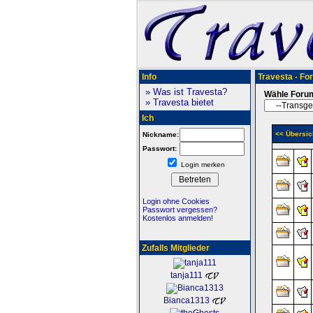
Info
Travesta - Fo
» Was ist Travesta?
Wähle Foru
» Travesta bietet
Ich
<< Übersic
Nickname:
Passwort:
Login merken
Login ohne Cookies
Passwort vergessen?
Kostenlos anmelden!
Zufalls Mitglieder
tanja111
Bianca1313