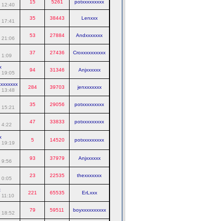
15
5261
potxxxxxxxxx
 12:40
35
38443
Lenxxx
 17:41
53
27884
Andxxxxxxx
 21:06
37
27436
Croxxxxxxxxxx
 1:09
x
94
31346
Anjxxxxxx
 19:05
xxxxxxx
284
39703
jenxxxxxxx
 13:48
35
29056
potxxxxxxxxx
 15:21
47
33833
potxxxxxxxxx
 4:22
x
5
14520
potxxxxxxxxx
 19:19
93
37979
Anjxxxxxx
 9:56
23
22535
thexxxxxxx
 0:05
x
221
65535
ErLxxx
 11:10
79
59511
boyxxxxxxxxxx
 18:52