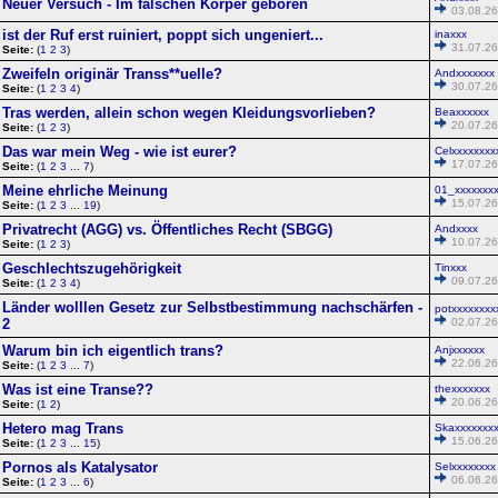
Neuer Versuch - Im falschen Körper geboren
03.08.26
ist der Ruf erst ruiniert, poppt sich ungeniert...
inaxxx
31.07.26
Seite:
(
1
2
3
)
Zweifeln originär Transs**uelle?
Andxxxxxxx
30.07.26
Seite:
(
1
2
3
4
)
Tras werden, allein schon wegen Kleidungsvorlieben?
Beaxxxxxx
20.07.26
Seite:
(
1
2
3
)
Das war mein Weg - wie ist eurer?
Celxxxxxxxx
17.07.26
Seite:
(
1
2
3
...
7
)
Meine ehrliche Meinung
01_xxxxxxxx
15.07.26
Seite:
(
1
2
3
...
19
)
Privatrecht (AGG) vs. Öffentliches Recht (SBGG)
Andxxxx
10.07.26
Seite:
(
1
2
3
)
Geschlechtszugehörigkeit
Tinxxx
09.07.26
Seite:
(
1
2
3
4
)
Länder wolllen Gesetz zur Selbstbestimmung nachschärfen -
potxxxxxxxx
2
02.07.26
Warum bin ich eigentlich trans?
Anjxxxxxx
22.06.26
Seite:
(
1
2
3
...
7
)
Was ist eine Transe??
thexxxxxxx
20.06.26
Seite:
(
1
2
)
Hetero mag Trans
Skaxxxxxxx
15.06.26
Seite:
(
1
2
3
...
15
)
Pornos als Katalysator
Selxxxxxxxx
06.06.26
Seite:
(
1
2
3
...
6
)