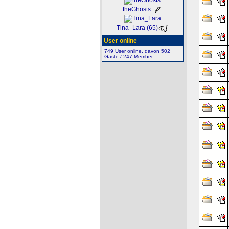
theGhosts
Tina_Lara (65)
User online
749 User online, davon 502
Gäste / 247 Member