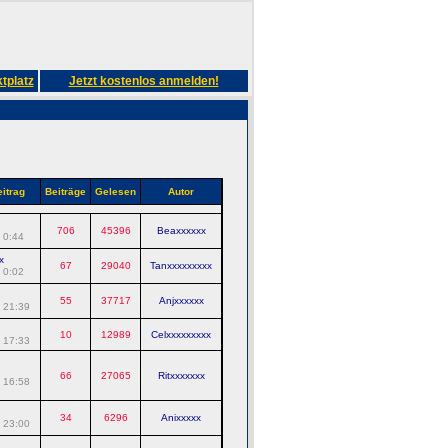
tplatz
Jetzt kostenlos anmelden!
eitrag
Beiträge
Gelesen
Autor
706
45396
Beaxxxxxx
 0:44
x
67
29040
Tanxxxxxxxxx
 0:02
55
37717
Anjxxxxxx
 21:39
10
12989
Celxxxxxxxxx
 17:33
66
27065
Ritxxxxxxx
 16:58
34
6296
Anixxxxx
 23:00