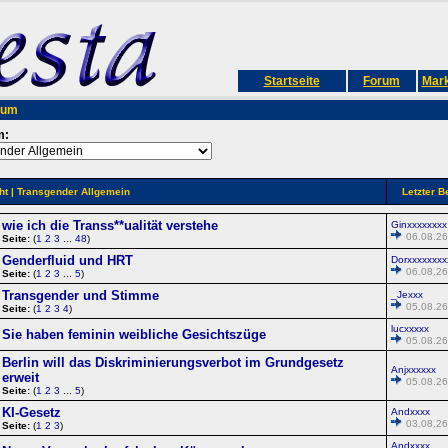
Startseite
Forum
Mark
rum
m:
ht
| Transgender Allgemein
Letzter B
wie ich die Transs**ualität verstehe
Ginxxxxxxxx
06.08.26
Seite:
(
1
2
3
...
48
)
Genderfluid und HRT
Dorxxxxxxxx
06.08.26
Seite:
(
1
2
3
...
5
)
Transgender und Stimme
_Jexxx
05.08.26
Seite:
(
1
2
3
4
)
lucxxxxx
Sie haben feminin weibliche Gesichtszüge
05.08.26
Berlin will das Diskriminierungsverbot im Grundgesetz
Anjxxxxxx
erweit
05.08.26
Seite:
(
1
2
3
...
5
)
KI-Gesetz
Andxxxx
03.08.26
Seite:
(
1
2
3
)
Andxxxx