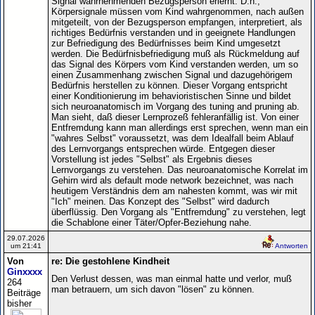
Signal wahrnehmenden Bezugsperson erlernt. D.h.,
Körpersignale müssen vom Kind wahrgenommen, nach außen
mitgeteilt, von der Bezugsperson empfangen, interpretiert, als
richtiges Bedürfnis verstanden und in geeignete Handlungen
zur Befriedigung des Bedürfnisses beim Kind umgesetzt
werden. Die Bedürfnisbefriedigung muß als Rückmeldung auf
das Signal des Körpers vom Kind verstanden werden, um so
einen Zusammenhang zwischen Signal und dazugehörigem
Bedürfnis herstellen zu können. Dieser Vorgang entspricht
einer Konditionierung im behavioristischen Sinne und bildet
sich neuroanatomisch im Vorgang des tuning and pruning ab.
Man sieht, daß dieser Lernprozeß fehleranfällig ist. Von einer
Entfremdung kann man allerdings erst sprechen, wenn man ein
"wahres Selbst" voraussetzt, was dem Idealfall beim Ablauf
des Lernvorgangs entsprechen würde. Entgegen dieser
Vorstellung ist jedes "Selbst" als Ergebnis dieses
Lernvorgangs zu verstehen. Das neuroanatomische Korrelat im
Gehirn wird als default mode network bezeichnet, was nach
heutigem Verständnis dem am nahesten kommt, was wir mit
"Ich" meinen. Das Konzept des "Selbst" wird dadurch
überflüssig. Den Vorgang als "Entfremdung" zu verstehen, legt
die Schablone einer Täter/Opfer-Beziehung nahe.
29.07.2026
um 21:41
Antworten
Von
re: Die gestohlene Kindheit
Ginxxxx
Den Verlust dessen, was man einmal hatte und verlor, muß
264
man betrauern, um sich davon "lösen" zu können.
Beiträge
bisher