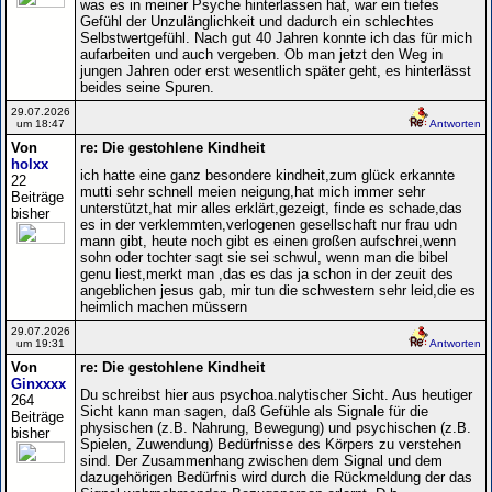
was es in meiner Psyche hinterlassen hat, war ein tiefes
Gefühl der Unzulänglichkeit und dadurch ein schlechtes
Selbstwertgefühl. Nach gut 40 Jahren konnte ich das für mich
aufarbeiten und auch vergeben. Ob man jetzt den Weg in
jungen Jahren oder erst wesentlich später geht, es hinterlässt
beides seine Spuren.
29.07.2026
um 18:47
Antworten
Von
re: Die gestohlene Kindheit
holxx
ich hatte eine ganz besondere kindheit,zum glück erkannte
22
mutti sehr schnell meien neigung,hat mich immer sehr
Beiträge
unterstützt,hat mir alles erklärt,gezeigt, finde es schade,das
bisher
es in der verklemmten,verlogenen gesellschaft nur frau udn
mann gibt, heute noch gibt es einen großen aufschrei,wenn
sohn oder tochter sagt sie sei schwul, wenn man die bibel
genu liest,merkt man ,das es das ja schon in der zeuit des
angeblichen jesus gab, mir tun die schwestern sehr leid,die es
heimlich machen müssern
29.07.2026
um 19:31
Antworten
Von
re: Die gestohlene Kindheit
Ginxxxx
Du schreibst hier aus psychoa.nalytischer Sicht. Aus heutiger
264
Sicht kann man sagen, daß Gefühle als Signale für die
Beiträge
physischen (z.B. Nahrung, Bewegung) und psychischen (z.B.
bisher
Spielen, Zuwendung) Bedürfnisse des Körpers zu verstehen
sind. Der Zusammenhang zwischen dem Signal und dem
dazugehörigen Bedürfnis wird durch die Rückmeldung der das