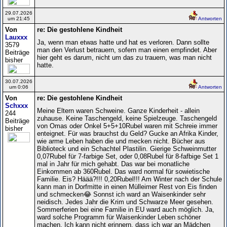
29.07.2026
um 21:45
Antworten
Von
re: Die gestohlene Kindheit
Lauxxx
Ja, wenn man etwas hatte und hat es verloren. Dann sollte
3579
man den Verlust betrauern, sofern man einen empfindet. Aber
Beiträge
hier geht es darum, nicht um das zu trauern, was man nicht
bisher
hatte.
30.07.2026
um 0:06
Antworten
Von
re: Die gestohlene Kindheit
Schxxx
Meine Eltern waren Schweine. Ganze Kinderheit - allein
244
zuhause. Keine Taschengeld, keine Spielzeuge. Taschengeld
Beiträge
von Omas oder Onkel 5+5+10Rubel waren mit Schreie immer
bisher
enteignet. Für was brauchst du Geld? Gucke an Afrika Kinder,
wie arme Leben haben die und mecken nicht. Bücher aus
Biblioteck und ein Schachtel Plastilin. Gierige Schweinmutter
0,07Rubel für 7-farbige Set, oder 0,08Rubel für 8-fafbige Set 1
mal in Jahr für mich gehabt. Das war bei monatliche
Einkommen ab 360Rubel. Das ward normal für sowietische
Familie. Eis? Häää?!!! 0,20Rubel!!! Am Winter nach der Schule
kann man in Dorfmitte in einen Mülleimer Rest von Eis finden
und schmecken😂 Sonnst ich ward an Waisenkinder sehr
neidisch. Jedes Jahr die Krim und Schwarze Meer gesehen.
Sommerferien bei eine Familie in EU ward auch möglich. Ja,
ward solche Programm für Waisenkinder Leben schöner
machen. Ich kann nicht erinnern, dass ich war an Mädchen