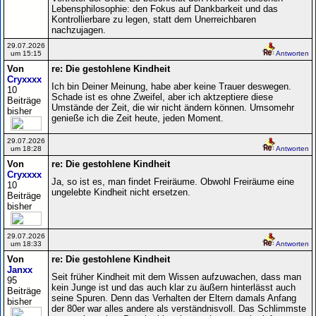
Lebensphilosophie: den Fokus auf Dankbarkeit und das
Kontrollierbare zu legen, statt dem Unerreichbaren
nachzujagen.
29.07.2026
um 15:15
Antworten
Von
re: Die gestohlene Kindheit
Cryxxxx
Ich bin Deiner Meinung, habe aber keine Trauer deswegen.
10
Schade ist es ohne Zweifel, aber ich aktzeptiere diese
Beiträge
Umstände der Zeit, die wir nicht ändern können. Umsomehr
bisher
genieße ich die Zeit heute, jeden Moment.
29.07.2026
um 18:28
Antworten
Von
re: Die gestohlene Kindheit
Cryxxxx
Ja, so ist es, man findet Freiräume. Obwohl Freiräume eine
10
ungelebte Kindheit nicht ersetzen.
Beiträge
bisher
29.07.2026
um 18:33
Antworten
Von
re: Die gestohlene Kindheit
Janxx
Seit früher Kindheit mit dem Wissen aufzuwachen, dass man
95
kein Junge ist und das auch klar zu äußern hinterlässt auch
Beiträge
seine Spuren. Denn das Verhalten der Eltern damals Anfang
bisher
der 80er war alles andere als verständnisvoll. Das Schlimmste