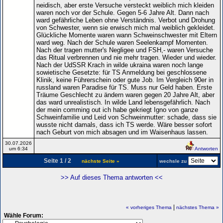
neidisch, aber erste Versuche versteckt weiblich mich kleiden
waren noch vor der Schule. Gegen 5-6 Jahre Alt. Dann nach
ward gefährliche Leben ohne Verständnis. Verbot und Drohung
von Schwester, wenn sie erwisch mich mal weiblich gekleidet.
Glückliche Momente waren wann Schweinschwester mit Eltern
ward weg. Nach der Schule waren Seelenkampf Momenten.
Nach der tragen mutter's Negligee und FSH,- waren Versuche
das Ritual verbrennen und nie mehr tragen. Wieder und wieder.
Nach der UdSSR Krach in wilde ukraina waren noch lange
sowietische Gesetzte: für TS Anmeldung bei geschlossene
Klinik, keine Führerschein oder gute Job. Im Vergleich 90er in
russland waren Paradise für TS. Muss nur Geld haben. Erste
Träume Geschlecht zu ändern waren gegen 20 Jahre Alt, aber
das ward unrealistisch. In wilde Land lebensgefährlich. Nach
der mein comming out ich habe gekriegt Igno von ganze
Schweinfamilie und Leid von Schweinmutter: schade, dass sie
wusste nicht damals, dass ich TS werde. Wäre besser sofort
nach Geburt von mich absagen und im Waisenhaus lassen.
30.07.2026
um 6:34
Antworten
Seite 1 / 2
nächste Seite »
wechsle zu
>> Auf dieses Thema antworten <<
|
« vorheriges Thema
nächstes Thema »
Wähle Forum: