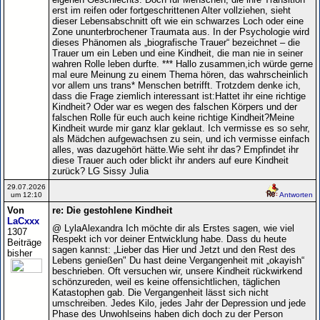
erst im reifen oder fortgeschrittenen Alter vollziehen, sieht
dieser Lebensabschnitt oft wie ein schwarzes Loch oder eine
Zone ununterbrochener Traumata aus. In der Psychologie wird
dieses Phänomen als „biografische Trauer“ bezeichnet – die
Trauer um ein Leben und eine Kindheit, die man nie in seiner
wahren Rolle leben durfte. *** Hallo zusammen,ich würde gerne
mal eure Meinung zu einem Thema hören, das wahrscheinlich
vor allem uns trans* Menschen betrifft. Trotzdem denke ich,
dass die Frage ziemlich interessant ist:Hattet ihr eine richtige
Kindheit? Oder war es wegen des falschen Körpers und der
falschen Rolle für euch auch keine richtige Kindheit?Meine
Kindheit wurde mir ganz klar geklaut. Ich vermisse es so sehr,
als Mädchen aufgewachsen zu sein, und ich vermisse einfach
alles, was dazugehört hätte.Wie seht ihr das? Empfindet ihr
diese Trauer auch oder blickt ihr anders auf eure Kindheit
zurück? LG Sissy Julia
29.07.2026
um 12:10
Antworten
Von
re: Die gestohlene Kindheit
LaCxxx
@ LylaAlexandra Ich möchte dir als Erstes sagen, wie viel
1307
Respekt ich vor deiner Entwicklung habe. Dass du heute
Beiträge
sagen kannst: „Lieber das Hier und Jetzt und den Rest des
bisher
Lebens genießen" Du hast deine Vergangenheit mit „okayish“
beschrieben. Oft versuchen wir, unsere Kindheit rückwirkend
schönzureden, weil es keine offensichtlichen, täglichen
Katastophen gab. Die Vergangenheit lässt sich nicht
umschreiben. Jedes Kilo, jedes Jahr der Depression und jede
Phase des Unwohlseins haben dich doch zu der Person