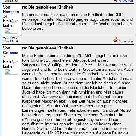
um 13:53
Antworten
Von
re: Die gestohlene Kindheit
Nanxxxx
Ich bin sehr dankbar, dass ich meine Kindheit in der DDR
34
verbringen konnte. Nach 1990 ging es bzgl. Lebensqualität und
Beiträge
Gesundheit bergab. Das Rumtransen in der Wohnung habe ich
bisher
beibehalten.
29.07.2026
um 14:16
Antworten
Von
re: Die gestohlene Kindheit
Golxxxx
Meine Eltern haben sich die größte Mühe gegeben, mir eine
7
tolle Kindheit zu bescheren. Urlaube, Bootfahren,
Beiträge
Snowboarden, Ausflüge, Baden am See ... Ich war immer sehr
bisher
abgelenkt und hatte keine Zeit mir Gedanken zu machen. Auch
wenn die Anzeichen schon ab der Grundschule zu sehen
waren. Ich durfte z.b die Lackschuhe, die die Mädchen damals
so trugen, nicht haben. Ausserdem war ich neidisch auf lange
Haare, die tollen Haarspangen und die Kleidchen. In meiner
Jugend habe ich mich dann mit rumkiffen und Mist bauen
abgelenkt. War zwar auch neidisch auf die Klamotten und
Körper der Mädchen aber in der Zeit habe ich auch nicht viel
nachgedacht. Aus der Zeit habe ich aber auch gute
Erinnerungen. Zelten und Fahrradtouren nach Sandvort Mit 20
habe ich das erste mal Shemales, in einem Pornoheft, im
s**shop gesehen. Bin sofort begeistert gewesen. Habe
daraufhin im Internet gesucht und das Kind bekam einen
Namen. Seit ich 20 bin, habe ich mal mehr und mal weniger
Leidensdruck. Mit 25 habe ich dann z.b auf eigene Faust die