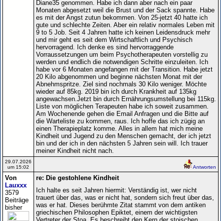
Diane35 genommen. Habe ich dann aber nach ein paar
Monaten abgesetzt weil die Brust und der Sack spannte. Habe
es mit der Angst zutun bekommen. Von 25-jetzt 40 hatte ich
gute und schlechte Zeiten. Aber ein relativ normales Leben mit
9 to 5 Job. Seit 4 Jahren hatte ich keinen Leidensdruck mehr
und mir geht es seit dem Wirtschaftlich und Psychisch
hervorragend. Ich denke es sind hervorraggende
Vorraussetzungen um beim Psychotherapeuten vorstellig zu
werden und endlich die notwendigen Schritte einzuleiten. Ich
habe vor 6 Monaten angefangen mit der Transition. Habe jetzt
20 Kilo abgenommen und beginne nächsten Monat mit der
Abnehmspritze. Ziel sind nochmals 30 Kilo weniger. Möchte
wieder auf 85kg. 2019 bin ich durch Krankheit auf 135kg
angewachsen.Jetzt bin durch Ernährungsumstellung bei 115kg.
Liste von möglichen Terapeuten habe ich soweit zusammen.
Am Wochenende gehen die Email Anfragen und die Bitte auf
die Warteliste zu kommen, raus. Ich hoffe das ich zügig an
einen Therapieplatz komme. Alles in allem hat mich meine
Kindheit und Jugend zu den Menschen gemacht, der ich jetzt
bin und der ich in den nächsten 5 Jahren sein will. Ich trauer
meiner Kindheit nicht nach.
29.07.2026
um 15:02
Antworten
Von
re: Die gestohlene Kindheit
Lauxxx
Ich halte es seit Jahren hiermit: Verständig ist, wer nicht
3579
trauert über das, was er nicht hat, sondern sich freut über das,
Beiträge
was er hat. Dieses berühmte Zitat stammt von dem antiken
bisher
griechischen Philosophen Epiktet, einem der wichtigsten
Vertreter der Stoa. Es beschreibt den Kern der stoischen