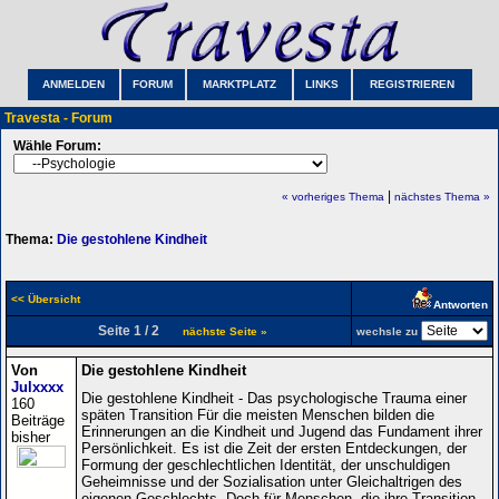
ANMELDEN
FORUM
MARKTPLATZ
LINKS
REGISTRIEREN
Travesta - Forum
Wähle Forum:
|
« vorheriges Thema
nächstes Thema »
Thema:
Die gestohlene Kindheit
<< Übersicht
Antworten
Seite 1 / 2
nächste Seite »
wechsle zu
Von
Die gestohlene Kindheit
Julxxxx
Die gestohlene Kindheit - Das psychologische Trauma einer
160
späten Transition Für die meisten Menschen bilden die
Beiträge
Erinnerungen an die Kindheit und Jugend das Fundament ihrer
bisher
Persönlichkeit. Es ist die Zeit der ersten Entdeckungen, der
Formung der geschlechtlichen Identität, der unschuldigen
Geheimnisse und der Sozialisation unter Gleichaltrigen des
eigenen Geschlechts. Doch für Menschen, die ihre Transition