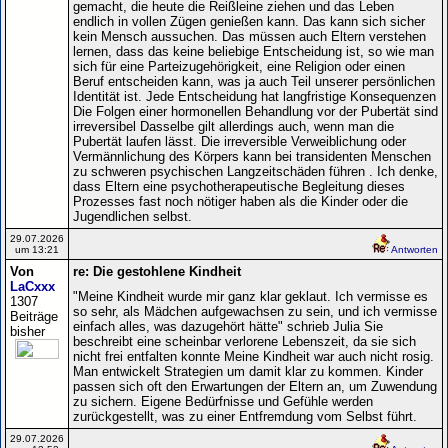
gemacht, die heute die Reißleine ziehen und das Leben
endlich in vollen Zügen genießen kann. Das kann sich sicher
kein Mensch aussuchen. Das müssen auch Eltern verstehen
lernen, dass das keine beliebige Entscheidung ist, so wie man
sich für eine Parteizugehörigkeit, eine Religion oder einen
Beruf entscheiden kann, was ja auch Teil unserer persönlichen
Identität ist. Jede Entscheidung hat langfristige Konsequenzen
Die Folgen einer hormonellen Behandlung vor der Pubertät sind
irreversibel Dasselbe gilt allerdings auch, wenn man die
Pubertät laufen lässt. Die irreversible Verweiblichung oder
Vermännlichung des Körpers kann bei transidenten Menschen
zu schweren psychischen Langzeitschäden führen . Ich denke,
dass Eltern eine psychotherapeutische Begleitung dieses
Prozesses fast noch nötiger haben als die Kinder oder die
Jugendlichen selbst.
29.07.2026
um 13:21
Antworten
Von
re: Die gestohlene Kindheit
LaCxxx
"Meine Kindheit wurde mir ganz klar geklaut. Ich vermisse es
1307
so sehr, als Mädchen aufgewachsen zu sein, und ich vermisse
Beiträge
einfach alles, was dazugehört hätte" schrieb Julia Sie
bisher
beschreibt eine scheinbar verlorene Lebenszeit, da sie sich
nicht frei entfalten konnte Meine Kindheit war auch nicht rosig.
Man entwickelt Strategien um damit klar zu kommen. Kinder
passen sich oft den Erwartungen der Eltern an, um Zuwendung
zu sichern. Eigene Bedürfnisse und Gefühle werden
zurückgestellt, was zu einer Entfremdung vom Selbst führt.
29.07.2026