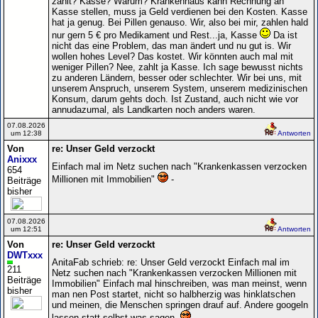
zahlt? Kasse? Warum? Krankenhaus kann Rechnung an
Kasse stellen, muss ja Geld verdienen bei den Kosten. Kasse
hat ja genug. Bei Pillen genauso. Wir, also bei mir, zahlen hald
nur gern 5 € pro Medikament und Rest...ja, Kasse
Da ist
nicht das eine Problem, das man ändert und nu gut is. Wir
wollen hohes Level? Das kostet. Wir könnten auch mal mit
weniger Pillen? Nee, zahlt ja Kasse. Ich sage bewusst nichts
zu anderen Ländern, besser oder schlechter. Wir bei uns, mit
unserem Anspruch, unserem System, unserem medizinischen
Konsum, darum gehts doch. Ist Zustand, auch nicht wie vor
annudazumal, als Landkarten noch anders waren.
07.08.2026
um 12:38
Antworten
Von
re: Unser Geld verzockt
Anixxx
Einfach mal im Netz suchen nach "Krankenkassen verzocken
654
Millionen mit Immobilien"
-
Beiträge
bisher
07.08.2026
um 12:51
Antworten
Von
re: Unser Geld verzockt
DWTxxx
AnitaFab schrieb: re: Unser Geld verzockt Einfach mal im
211
Netz suchen nach "Krankenkassen verzocken Millionen mit
Beiträge
Immobilien" Einfach mal hinschreiben, was man meinst, wenn
bisher
man nen Post startet, nicht so halbherzig was hinklatschen
und meinen, die Menschen springen drauf auf. Andere googeln
lassen statt selbst was sagen.