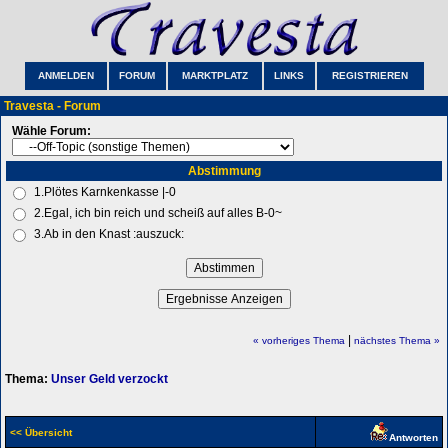
ANMELDEN
FORUM
MARKTPLATZ
LINKS
REGISTRIEREN
Travesta - Forum
Wähle Forum:
Abstimmung
1.Plötes Karnkenkasse |-0
2.Egal, ich bin reich und scheiß auf alles B-0~
3.Ab in den Knast :auszuck:
|
« vorheriges Thema
nächstes Thema »
Thema:
Unser Geld verzockt
<< Übersicht
Antworten