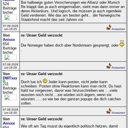
Bei halbwegs guten Versicherungen wie Allianz oder Munich
524
Re klappt das ja auch einigermaßen, sieht man dann immer an
Beiträge
deren Aktienkurs. Und logisch, die müssen ja auch irgendwie
bisher
Geld verdienen. Wie das am besten geht... der Norwegische
Staatsfond macht das seit Jahren vor.
07.08.2026
um 16:25
Antworten
Von
re: Unser Geld verzockt
Anixxx
654
Die Norweger haben doch aber Nordstream gesprengt, oder
Beiträge
.
bisher
07.08.2026
um 16:28
Antworten
Von
re: Unser Geld verzockt
DWTxxx
Doch tue ich
Jeder kann posten, nicht jeder kann
211
schreiben. Posten ohne Reaktionen kann man nicht. Du hast
Beiträge
hald nur vergessen, davor was hinzuschreiben wie ....viele
bisher
wussten noch nicht....sie würden sich ärgern, wenn sie
wüssten.......so wie bei den ganzen popups die dich catchen
sollen.
07.08.2026
um 16:30
Antworten
Von
re: Unser Geld verzockt
Anixxx
Wie oft am Tag musst du eigentlich politisch hetzen, damit
654