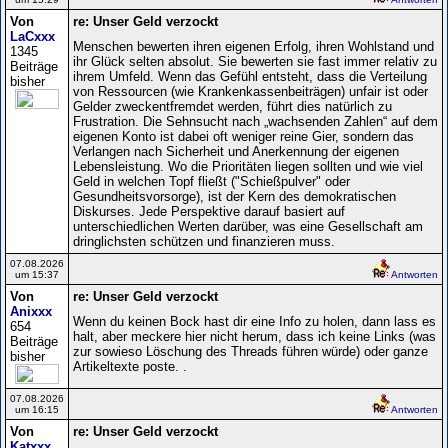
Von
re: Unser Geld verzockt
LaCxxx
Menschen bewerten ihren eigenen Erfolg, ihren Wohlstand und
1345
ihr Glück selten absolut. Sie bewerten sie fast immer relativ zu
Beiträge
ihrem Umfeld. Wenn das Gefühl entsteht, dass die Verteilung
bisher
von Ressourcen (wie Krankenkassenbeiträgen) unfair ist oder
Gelder zweckentfremdet werden, führt dies natürlich zu
Frustration. Die Sehnsucht nach „wachsenden Zahlen“ auf dem
eigenen Konto ist dabei oft weniger reine Gier, sondern das
Verlangen nach Sicherheit und Anerkennung der eigenen
Lebensleistung. Wo die Prioritäten liegen sollten und wie viel
Geld in welchen Topf fließt ("Schießpulver" oder
Gesundheitsvorsorge), ist der Kern des demokratischen
Diskurses. Jede Perspektive darauf basiert auf
unterschiedlichen Werten darüber, was eine Gesellschaft am
dringlichsten schützen und finanzieren muss.
07.08.2026
um 15:37
Antworten
Von
re: Unser Geld verzockt
Anixxx
Wenn du keinen Bock hast dir eine Info zu holen, dann lass es
654
halt, aber meckere hier nicht herum, dass ich keine Links (was
Beiträge
zur sowieso Löschung des Threads führen würde) oder ganze
bisher
Artikeltexte poste. .
07.08.2026
um 16:15
Antworten
Von
re: Unser Geld verzockt
Katxxx