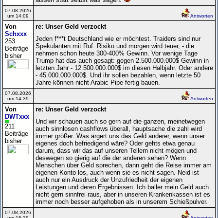
07.08.2026
um 14:09
Antworten
Von
re: Unser Geld verzockt
Schxxx
Jeden f***t Deutschland wie er möchtest. Traiders sind nur
253
Spekulanten mit Ruf: Risiko und morgen wird teuer, - die
Beiträge
nehmen schon heute 300-400% Gewinn. Vor wenige Tage
bisher
Trump hat das auch gesagt: gegen 2.500.000.000$ Gewinn in
letzten Jahr - 12.500.000.000$ im diesen Halbjahr. Oder andere
- 45.000.000.000$. Und ihr sollen bezahlen, wenn letzte 50
Jahre können nicht Arabic Pipe fertig bauen.
07.08.2026
um 14:39
Antworten
Von
re: Unser Geld verzockt
DWTxxx
Und wir schauen auch so gern auf die ganzen, meinetwegen
211
auch sinnlosen cashflows überall, hauptsache die zahl wird
Beiträge
immer größer. Was ärgert uns das Geld anderer, wenn unser
bisher
eigenes doch befriedigend wäre? Oder gehts etwa genau
darum, dass wir das auf unseren Tellern nicht mögen und
deswegen so gierig auf die der anderen sehen? Wenn
Menschen über Geld sprechen, dann geht die Reise immer am
eigenen Konto los, auch wenn sie es nicht sagen. Neid ist
auch nur ein Ausdruck der Unzufriedheit der eigenen
Leistungen und deren Ergebnissen. Ich baller mein Geld auch
nicht gern sinnfrei raus, aber in unseren Krankenkassen ist es
immer noch besser aufgehoben als in unserem Schießpulver.
07.08.2026
um 15:29
Antworten