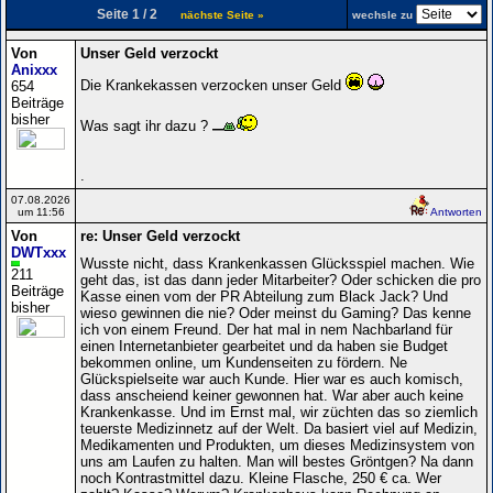
Seite 1 / 2
nächste Seite »
wechsle zu
Von
Unser Geld verzockt
Anixxx
Die Krankekassen verzocken unser Geld
654
Beiträge
bisher
Was sagt ihr dazu ?
.
07.08.2026
um 11:56
Antworten
Von
re: Unser Geld verzockt
DWTxxx
Wusste nicht, dass Krankenkassen Glücksspiel machen. Wie
211
geht das, ist das dann jeder Mitarbeiter? Oder schicken die pro
Beiträge
Kasse einen vom der PR Abteilung zum Black Jack? Und
bisher
wieso gewinnen die nie? Oder meinst du Gaming? Das kenne
ich von einem Freund. Der hat mal in nem Nachbarland für
einen Internetanbieter gearbeitet und da haben sie Budget
bekommen online, um Kundenseiten zu fördern. Ne
Glückspielseite war auch Kunde. Hier war es auch komisch,
dass anscheiend keiner gewonnen hat. War aber auch keine
Krankenkasse. Und im Ernst mal, wir züchten das so ziemlich
teuerste Medizinnetz auf der Welt. Da basiert viel auf Medizin,
Medikamenten und Produkten, um dieses Medizinsystem von
uns am Laufen zu halten. Man will bestes Gröntgen? Na dann
noch Kontrastmittel dazu. Kleine Flasche, 250 € ca. Wer