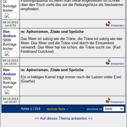
Führungsqualität ist,wenn man seine Angestellten so schnell
15
über den Tisch zieht,das sie die Reibungshitze als Nestwärme
Beiträge
empfinden!
bisher
09.10.2012
um 9:53
Antworten
Von
re: Aphorismen, Zitate und Sprüche
Andxxx
Das Meer ist salzig wie die Träne, die Träne ist salzig wie das
5809
Meer. Das Meer und die Träne sind durch die Einsamkeit
Beiträge
verwandt. Das Meer hat sie schon, die Träne sucht sie. (Karl
bisher
Ferdinand Gutzkow)
09.10.2012
um 10:01
Antworten
Von
re: Aphorismen, Zitate und Sprüche
Andxxx
Ein schäbiges Kamel trägt immer noch die Lasten vieler Esel.
5809
(Goethe)
Beiträge
bisher
09.10.2012
um 20:37
Antworten
Seite 1 / 316
nächste Seite »
wechsle zu
>> Auf dieses Thema antworten <<