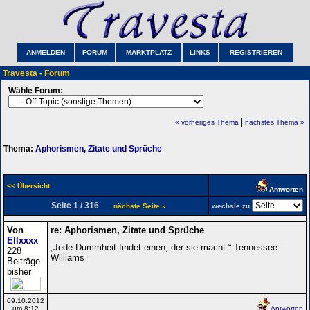
ANMELDEN
FORUM
MARKTPLATZ
LINKS
REGISTRIEREN
Travesta - Forum
Wähle Forum:
|
« vorheriges Thema
nächstes Thema »
Thema:
Aphorismen, Zitate und Sprüche
<< Übersicht
Antworten
Seite 1 / 316
nächste Seite »
wechsle zu
Von
re: Aphorismen, Zitate und Sprüche
Ellxxxx
„Jede Dummheit findet einen, der sie macht.“ Tennessee
228
Williams
Beiträge
bisher
09.10.2012
um 8:12
Antworten