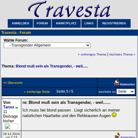
ANMELDEN
FORUM
MARKTPLATZ
LINKS
REGISTRIEREN
Travesta - Forum
Wähle Forum:
|
« vorheriges Thema
nächstes Thema »
Thema:
Blond muß sein als Transgender, - weil......
<< Übersicht
Antworten
Seite 5 / 5
« vorherige Seite
wechsle zu
Von
re: Blond muß sein als Transgender, - weil......
Tanxx
Ich muss bei blond passen . Liegt sicherlich an meiner
11
natürlichen Haarfarbe und den Rehbraunen Augen
Beiträge
bisher
29.12.2024
um 7:13
Antworten