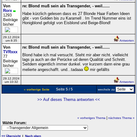
Von
re: Blond muß sein als Transgender, - weil......
Rorx
Habe kürzlich gelesen dass es 27 Blonde Haar Farben Ideen
1293
gibt - von Golden bis zu Karamell . Im Trend Nummer eins ist
Beiträge
Honigblond gefolgt von Eisblond und Beige-Blond!
bisher
29.12.2024
um 8:35
Antworten
Von
re: Blond muß sein als Transgender, - weil......
TVRxxx
Blond habe ich mal versucht. Steht mir aber nicht. vielleicht
77
lags ja auch an der Perücke ud deren Qualität und Schnitt.
Beiträge
Seitdem eigentlich immer dunkel. vor kurzem dann eine grau
bisher
melierte angeschafft. und...tadaaa
mir gefällts
29.12.2024
um 10:32
Antworten
Seite 5 / 5
« vorherige Seite
wechsle zu
>> Auf dieses Thema antworten <<
|
« vorheriges Thema
nächstes Thema »
Wähle Forum:
<< Übersicht
|
Nach oben