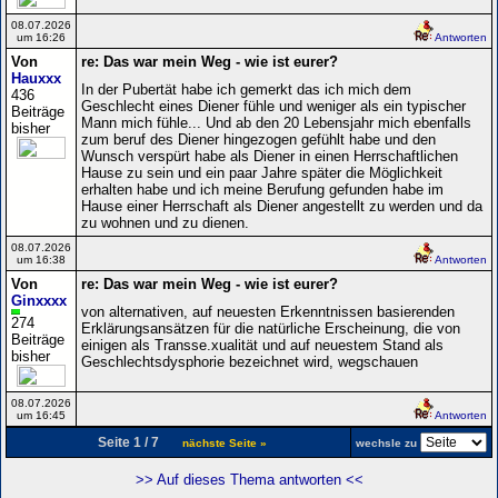
08.07.2026
um 16:26
Antworten
Von
re: Das war mein Weg - wie ist eurer?
Hauxxx
In der Pubertät habe ich gemerkt das ich mich dem
436
Geschlecht eines Diener fühle und weniger als ein typischer
Beiträge
Mann mich fühle... Und ab den 20 Lebensjahr mich ebenfalls
bisher
zum beruf des Diener hingezogen gefühlt habe und den
Wunsch verspürt habe als Diener in einen Herrschaftlichen
Hause zu sein und ein paar Jahre später die Möglichkeit
erhalten habe und ich meine Berufung gefunden habe im
Hause einer Herrschaft als Diener angestellt zu werden und da
zu wohnen und zu dienen.
08.07.2026
um 16:38
Antworten
Von
re: Das war mein Weg - wie ist eurer?
Ginxxxx
von alternativen, auf neuesten Erkenntnissen basierenden
274
Erklärungsansätzen für die natürliche Erscheinung, die von
Beiträge
einigen als Transse.xualität und auf neuestem Stand als
bisher
Geschlechtsdysphorie bezeichnet wird, wegschauen
08.07.2026
um 16:45
Antworten
Seite 1 / 7
nächste Seite »
wechsle zu
>> Auf dieses Thema antworten <<