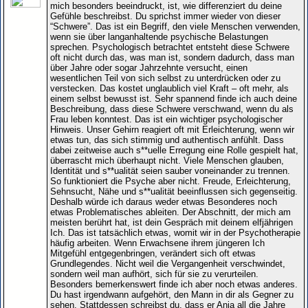
mich besonders beeindruckt, ist, wie differenziert du deine
Gefühle beschreibst. Du sprichst immer wieder von dieser
“Schwere”. Das ist ein Begriff, den viele Menschen verwenden,
wenn sie über langanhaltende psychische Belastungen
sprechen. Psychologisch betrachtet entsteht diese Schwere
oft nicht durch das, was man ist, sondern dadurch, dass man
über Jahre oder sogar Jahrzehnte versucht, einen
wesentlichen Teil von sich selbst zu unterdrücken oder zu
verstecken. Das kostet unglaublich viel Kraft – oft mehr, als
einem selbst bewusst ist. Sehr spannend finde ich auch deine
Beschreibung, dass diese Schwere verschwand, wenn du als
Frau leben konntest. Das ist ein wichtiger psychologischer
Hinweis. Unser Gehirn reagiert oft mit Erleichterung, wenn wir
etwas tun, das sich stimmig und authentisch anfühlt. Dass
dabei zeitweise auch s**uelle Erregung eine Rolle gespielt hat,
überrascht mich überhaupt nicht. Viele Menschen glauben,
Identität und s**ualität seien sauber voneinander zu trennen.
So funktioniert die Psyche aber nicht. Freude, Erleichterung,
Sehnsucht, Nähe und s**ualität beeinflussen sich gegenseitig.
Deshalb würde ich daraus weder etwas Besonderes noch
etwas Problematisches ableiten. Der Abschnitt, der mich am
meisten berührt hat, ist dein Gespräch mit deinem elfjährigen
Ich. Das ist tatsächlich etwas, womit wir in der Psychotherapie
häufig arbeiten. Wenn Erwachsene ihrem jüngeren Ich
Mitgefühl entgegenbringen, verändert sich oft etwas
Grundlegendes. Nicht weil die Vergangenheit verschwindet,
sondern weil man aufhört, sich für sie zu verurteilen.
Besonders bemerkenswert finde ich aber noch etwas anderes.
Du hast irgendwann aufgehört, den Mann in dir als Gegner zu
sehen. Stattdessen schreibst du, dass er Anja all die Jahre