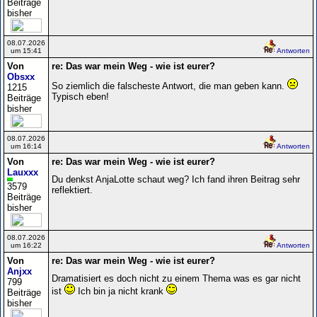
Beiträge
bisher
08.07.2026
um 15:41
Antworten
Von
re: Das war mein Weg - wie ist eurer?
Obsxx
So ziemlich die falscheste Antwort, die man geben kann.
1215
Typisch eben!
Beiträge
bisher
08.07.2026
um 16:14
Antworten
Von
re: Das war mein Weg - wie ist eurer?
Lauxxx
Du denkst AnjaLotte schaut weg? Ich fand ihren Beitrag sehr
3579
reflektiert.
Beiträge
bisher
08.07.2026
um 16:22
Antworten
Von
re: Das war mein Weg - wie ist eurer?
Anjxx
Dramatisiert es doch nicht zu einem Thema was es gar nicht
799
ist
Ich bin ja nicht krank
Beiträge
bisher