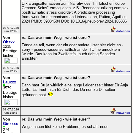
Erklärungsalternativen zum Narrativ des "Im falschen Körper
Geboren Seins" ermöglichen. z.B. Reconceptualizing complex
posttraumatic stress disorder: A predicitive processing
framework for mechanisms and intervention; Putica, Agathos;
2024 PMID: 39084584 DOI: 10.1016/j.neubiorev.2024.105836
08.07.2026
um 12:09
Antworten
Von
re: Das war mein Weg - wie ist eurer?
Obsxx
Fände es toll, wenn der ein oder andere User hier nicht so -
1215
sorry - pseudo-wissenschaftlich an der TE ´herumdoktern
Beiträge
´würde. Das kann im Zweifelsfall auch richtig Schaden
bisher
anrichten.
08.07.2026
um 12:29
Antworten
Von
re: Das war mein Weg - wie ist eurer?
Lauxxx
Dann hast Du ja wirklich eine lange Leidenszeit hinter Dir Anja
3579
Lotte. Es freut mich für Dich, das Du nun zu Dir selber
Beiträge
gefunden hast.
bisher
08.07.2026
um 14:43
Antworten
Von
re: Das war mein Weg - wie ist eurer?
Ginxxxx
Wegschauen löst keine Probleme, es schafft neue.
274