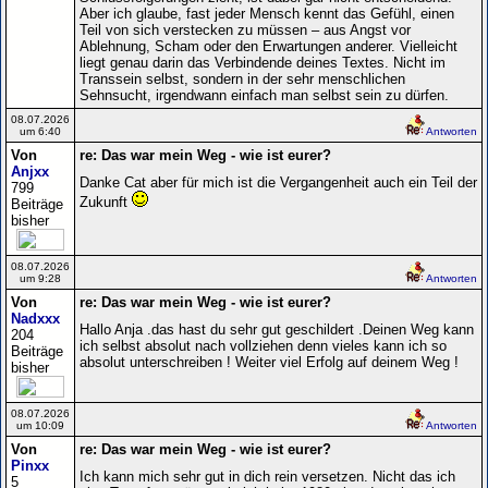
Aber ich glaube, fast jeder Mensch kennt das Gefühl, einen
Teil von sich verstecken zu müssen – aus Angst vor
Ablehnung, Scham oder den Erwartungen anderer. Vielleicht
liegt genau darin das Verbindende deines Textes. Nicht im
Transsein selbst, sondern in der sehr menschlichen
Sehnsucht, irgendwann einfach man selbst sein zu dürfen.
08.07.2026
um 6:40
Antworten
Von
re: Das war mein Weg - wie ist eurer?
Anjxx
Danke Cat aber für mich ist die Vergangenheit auch ein Teil der
799
Zukunft
Beiträge
bisher
08.07.2026
um 9:28
Antworten
Von
re: Das war mein Weg - wie ist eurer?
Nadxxx
Hallo Anja .das hast du sehr gut geschildert .Deinen Weg kann
204
ich selbst absolut nach vollziehen denn vieles kann ich so
Beiträge
absolut unterschreiben ! Weiter viel Erfolg auf deinem Weg !
bisher
08.07.2026
um 10:09
Antworten
Von
re: Das war mein Weg - wie ist eurer?
Pinxx
Ich kann mich sehr gut in dich rein versetzen. Nicht das ich
5