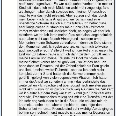
noch sonst irgendwas. Es war auch schon vorher so in meiner
Kindheit - dass ich mich Mädchen wohl mehr zugeneigt fand
als Jungen - aber da ich sowieso noch keinen Unterschied
machte war das nicht relevant. Aber so zog sich das durch
mein Leben - ich hatte Angst und viel Scham und eine
unendliche Schwere die ich auf mir fühlte - Ich betrachtete
sehr lange diesen Zustand als mein Schicksal - zerbrach
immer wieder dran und überlebte doch, na sagen wir eher ich
existierte weiter. Ich lebte meine Frau sein also lange heimlich
aus - aber nicht aus fetisch Hintergrund - sondern um in
Momenten meine Schwere zu verlieren - denn die löste sich in
den Momenten auf. Ich gebe aber zu, es hat mich teilweise
auch se.xuell erregt. Vielleicht weil ich die Rolle Frau ersehnte.
Erst vor 18 Jahren traute ich mich dann zu dem Schritt auch
meine Familie und meine Freunde ins Boot zu holen - da
meine Scham vorher halt zu groß war - so ist das halt. Ich
habe dann im Privaten und der Öffentlichkeit als Frau gelebt
und liebte meine zweite Pubertät - aber da ich noch nicht
komplett zu mir Stand hatte ich die Schwere immer noch
gefühlt - gefolgt von vielen depressiven Phasen - Ich hatte
immer die Angst zu scheitern an mir - das verhinderte das
weitergehen - Ich dachte viel über Suizid nach meisten passiv
nicht aktiv - also ich wünschte mich weg Als dann die Zeit kam
wo ich aktiv auf dem Weg war zum Suizid (ein Schicksal was
sehr viel Transmenschen teilen) half mir eine Transfrau mit der
ich sehr eng verbunden bin in die Spur - sie erklärte mir ich
kann nicht scheitern - aber es probieren - das legte den
Schalter bei mir um... Freunde sind sehr wichtig! Ab da ging es
bei mir sehr schnell - erst musste ich aus meiner Depression