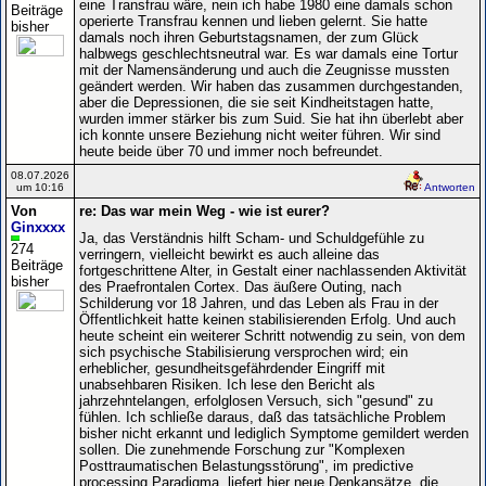
eine Transfrau wäre, nein ich habe 1980 eine damals schon
Beiträge
operierte Transfrau kennen und lieben gelernt. Sie hatte
bisher
damals noch ihren Geburtstagsnamen, der zum Glück
halbwegs geschlechtsneutral war. Es war damals eine Tortur
mit der Namensänderung und auch die Zeugnisse mussten
geändert werden. Wir haben das zusammen durchgestanden,
aber die Depressionen, die sie seit Kindheitstagen hatte,
wurden immer stärker bis zum Suid. Sie hat ihn überlebt aber
ich konnte unsere Beziehung nicht weiter führen. Wir sind
heute beide über 70 und immer noch befreundet.
08.07.2026
um 10:16
Antworten
Von
re: Das war mein Weg - wie ist eurer?
Ginxxxx
Ja, das Verständnis hilft Scham- und Schuldgefühle zu
274
verringern, vielleicht bewirkt es auch alleine das
Beiträge
fortgeschrittene Alter, in Gestalt einer nachlassenden Aktivität
bisher
des Praefrontalen Cortex. Das äußere Outing, nach
Schilderung vor 18 Jahren, und das Leben als Frau in der
Öffentlichkeit hatte keinen stabilisierenden Erfolg. Und auch
heute scheint ein weiterer Schritt notwendig zu sein, von dem
sich psychische Stabilisierung versprochen wird; ein
erheblicher, gesundheitsgefährdender Eingriff mit
unabsehbaren Risiken. Ich lese den Bericht als
jahrzehntelangen, erfolglosen Versuch, sich "gesund" zu
fühlen. Ich schließe daraus, daß das tatsächliche Problem
bisher nicht erkannt und lediglich Symptome gemildert werden
sollen. Die zunehmende Forschung zur "Komplexen
Posttraumatischen Belastungsstörung", im predictive
processing Paradigma, liefert hier neue Denkansätze, die