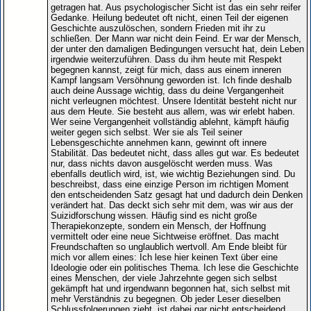
getragen hat. Aus psychologischer Sicht ist das ein sehr reifer
Gedanke. Heilung bedeutet oft nicht, einen Teil der eigenen
Geschichte auszulöschen, sondern Frieden mit ihr zu
schließen. Der Mann war nicht dein Feind. Er war der Mensch,
der unter den damaligen Bedingungen versucht hat, dein Leben
irgendwie weiterzuführen. Dass du ihm heute mit Respekt
begegnen kannst, zeigt für mich, dass aus einem inneren
Kampf langsam Versöhnung geworden ist. Ich finde deshalb
auch deine Aussage wichtig, dass du deine Vergangenheit
nicht verleugnen möchtest. Unsere Identität besteht nicht nur
aus dem Heute. Sie besteht aus allem, was wir erlebt haben.
Wer seine Vergangenheit vollständig ablehnt, kämpft häufig
weiter gegen sich selbst. Wer sie als Teil seiner
Lebensgeschichte annehmen kann, gewinnt oft innere
Stabilität. Das bedeutet nicht, dass alles gut war. Es bedeutet
nur, dass nichts davon ausgelöscht werden muss. Was
ebenfalls deutlich wird, ist, wie wichtig Beziehungen sind. Du
beschreibst, dass eine einzige Person im richtigen Moment
den entscheidenden Satz gesagt hat und dadurch dein Denken
verändert hat. Das deckt sich sehr mit dem, was wir aus der
Suizidforschung wissen. Häufig sind es nicht große
Therapiekonzepte, sondern ein Mensch, der Hoffnung
vermittelt oder eine neue Sichtweise eröffnet. Das macht
Freundschaften so unglaublich wertvoll. Am Ende bleibt für
mich vor allem eines: Ich lese hier keinen Text über eine
Ideologie oder ein politisches Thema. Ich lese die Geschichte
eines Menschen, der viele Jahrzehnte gegen sich selbst
gekämpft hat und irgendwann begonnen hat, sich selbst mit
mehr Verständnis zu begegnen. Ob jeder Leser dieselben
Schlussfolgerungen zieht, ist dabei gar nicht entscheidend.