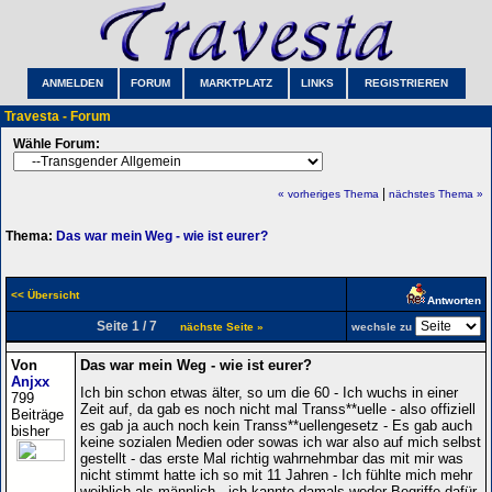
ANMELDEN
FORUM
MARKTPLATZ
LINKS
REGISTRIEREN
Travesta - Forum
Wähle Forum:
|
« vorheriges Thema
nächstes Thema »
Thema:
Das war mein Weg - wie ist eurer?
<< Übersicht
Antworten
Seite 1 / 7
nächste Seite »
wechsle zu
Von
Das war mein Weg - wie ist eurer?
Anjxx
Ich bin schon etwas älter, so um die 60 - Ich wuchs in einer
799
Zeit auf, da gab es noch nicht mal Transs**uelle - also offiziell
Beiträge
es gab ja auch noch kein Transs**uellengesetz - Es gab auch
bisher
keine sozialen Medien oder sowas ich war also auf mich selbst
gestellt - das erste Mal richtig wahrnehmbar das mit mir was
nicht stimmt hatte ich so mit 11 Jahren - Ich fühlte mich mehr
weiblich als männlich - ich kannte damals weder Begriffe dafür