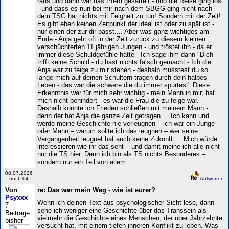
raus und dann war das Pferd gesattelt - und die Reise ging los
- und dass es nun bei mir nach dem SBGG ging nicht nach
dem TSG hat nichts mit Feigheit zu tun! Sondern mit der Zeit!
Es gibt eben keinen Zeitpunkt der ideal ist oder zu spät ist -
nur einen der zur dir passt.... Aber was ganz wichtiges am
Ende - Anja geht oft in der Zeit zurück zu diesem kleinen
verschüchterten 11 jährigen Jungen - und tröstet ihn - da er
immer diese Schuldgefühle hatte - Ich sage ihm dann "Dich
trifft keine Schuld - du hast nichts falsch gemacht - Ich die
Anja war zu feige zu mir stehen - deshalb musstest du so
lange mich auf deinen Schultern tragen durch dein halbes
Leben - das war die schwere die du immer spürtest" Diese
Erkenntnis war für mich sehr wichtig - mein Mann in mir, hat
mich nicht behindert - es war die Frau die zu feige war.
Deshalb konnte ich Frieden schließen mit meinem Mann -
denn der hat Anja die ganze Zeit getragen.... Ich kann und
werde meine Geschichte nie verleugnen – ich war ein Junge
oder Mann – warum sollte ich das leugnen – wer seine
Vergangenheit leugnet hat auch keine Zukunft…. Mich würde
interessieren wie ihr das seht – und damit meine ich alle nicht
nur die TS hier. Denn ich bin als TS nichts Besonderes –
sondern nur ein Teil von allem…
08.07.2026
um 6:04
Antworten
Von
re: Das war mein Weg - wie ist eurer?
Psyxxx
Wenn ich deinen Text aus psychologischer Sicht lese, dann
7
sehe ich weniger eine Geschichte über das Transsein als
Beiträge
vielmehr die Geschichte eines Menschen, der über Jahrzehnte
bisher
versucht hat, mit einem tiefen inneren Konflikt zu leben. Was