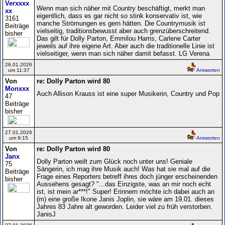
Verxxxx
Wenn man sich näher mit Country beschäftigt, merkt man
xx
eigentlich, dass es gar nicht so stink konservativ ist, wie
3161
manche Strömungen es gern hätten. Die Countrymusik ist
Beiträge
vielseitig, traditionsbewusst aber auch grenzüberschreitend.
bisher
Das gilt für Dolly Parton, Emmilou Harris, Carlene Carter
jeweils auf ihre eigene Art. Aber auch die traditionelle Linie ist
vielseitiger, wenn man sich näher damit befasst. LG Verena
26.01.2026
um 11:37
Antworten
Von
re: Dolly Parton wird 80
Monxxx
Auch Allison Krauss ist eine super Musikerin, Country und Pop
47
Beiträge
bisher
27.01.2026
um 9:15
Antworten
Von
re: Dolly Parton wird 80
Janx
Dolly Parton weilt zum Glück noch unter uns! Geniale
75
Sängerin, ich mag ihre Musik auch! Was hat sie mal auf die
Beiträge
Frage eines Reporters betreff ihres doch jünger erscheinenden
bisher
Aussehens gesagt? "...das Einzigste, was an mir noch echt
ist, ist mein ar***!" Super! Erinnern möchte ich dabei auch an
(m) eine große Ikone Janis Joplin, sie wäre am 19.01. dieses
Jahres 83 Jahre alt geworden. Leider viel zu früh verstorben.
JanisJ