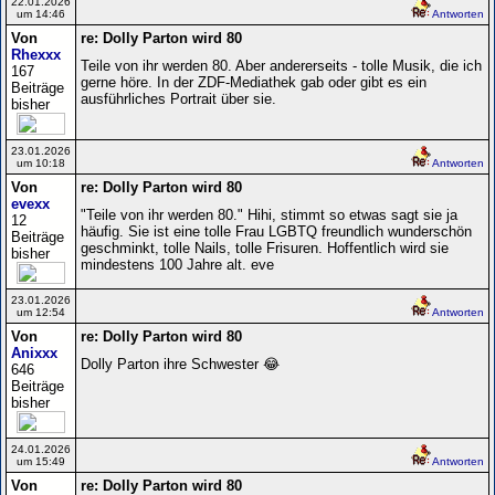
22.01.2026
um 14:46
Antworten
Von
re: Dolly Parton wird 80
Rhexxx
Teile von ihr werden 80. Aber andererseits - tolle Musik, die ich
167
gerne höre. In der ZDF-Mediathek gab oder gibt es ein
Beiträge
ausführliches Portrait über sie.
bisher
23.01.2026
um 10:18
Antworten
Von
re: Dolly Parton wird 80
evexx
"Teile von ihr werden 80." Hihi, stimmt so etwas sagt sie ja
12
häufig. Sie ist eine tolle Frau LGBTQ freundlich wunderschön
Beiträge
geschminkt, tolle Nails, tolle Frisuren. Hoffentlich wird sie
bisher
mindestens 100 Jahre alt. eve
23.01.2026
um 12:54
Antworten
Von
re: Dolly Parton wird 80
Anixxx
Dolly Parton ihre Schwester 😂
646
Beiträge
bisher
24.01.2026
um 15:49
Antworten
Von
re: Dolly Parton wird 80