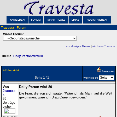
ANMELDEN
FORUM
MARKTPLATZ
LINKS
REGISTRIEREN
Travesta - Forum
Wähle Forum:
|
« vorheriges Thema
nächstes Thema »
Thema:
Dolly Parton wird 80
<< Übersicht
Antworten
Seite 1 / 1
wechsle zu
Von
Dolly Parton wird 80
Jeaxxxx
Die Frau, die von sich sagte: "Wäre ich als Mann auf die Welt
x
gekommen, wäre ich Drag Queen geworden."
69
Beiträge
bisher