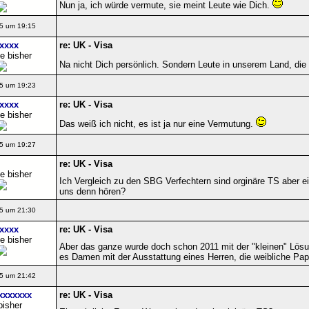
Nun ja, ich würde vermute, sie meint Leute wie Dich.
5 um 19:15
xxxx
re: UK - Visa
e bisher
Na nicht Dich persönlich. Sondern Leute in unserem Land, die 
5 um 19:23
xxxx
re: UK - Visa
e bisher
Das weiß ich nicht, es ist ja nur eine Vermutung.
5 um 19:27
re: UK - Visa
e bisher
Ich Vergleich zu den SBG Verfechtern sind orginäre TS aber e
uns denn hören?
5 um 21:30
xxxx
re: UK - Visa
e bisher
Aber das ganze wurde doch schon 2011 mit der "kleinen" Lösun
es Damen mit der Ausstattung eines Herren, die weibliche Pap
5 um 21:42
xxxxxxx
re: UK - Visa
bisher