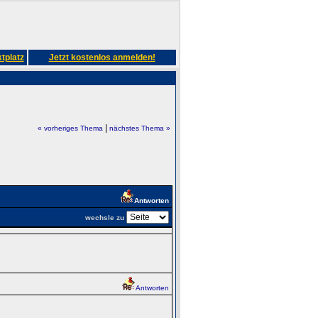
tplatz
Jetzt kostenlos anmelden!
|
« vorheriges Thema
nächstes Thema »
Antworten
wechsle zu
Antworten