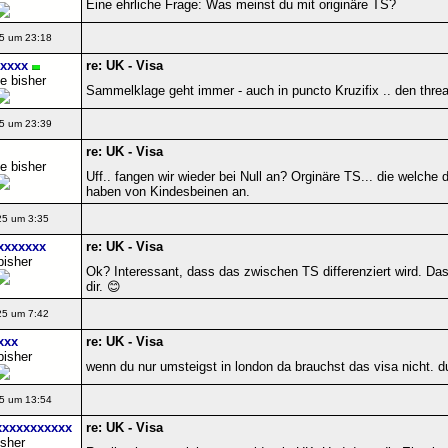
Eine ehrliche Frage: Was meinst du mit originäre TS?
5 um 23:18
xxxx
re: UK - Visa
e bisher
Sammelklage geht immer - auch in puncto Kruzifix .. den thre
5 um 23:39
re: UK - Visa
e bisher
Uff.. fangen wir wieder bei Null an? Orginäre TS... die welch
haben von Kindesbeinen an.
25 um 3:35
xxxxxxx
re: UK - Visa
bisher
Ok? Interessant, dass das zwischen TS differenziert wird. Da
dir. 😊
25 um 7:42
xxx
re: UK - Visa
bisher
wenn du nur umsteigst in london da brauchst das visa nicht. du 
5 um 13:54
xxxxxxxxxxx
re: UK - Visa
isher