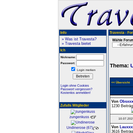
Info
Travesta - Fo
» Was ist Travesta?
Wähle Foru
» Travesta bietet
Ich
Nickname:
Passwort:
Thema:
U
Login merken
<< Übersicht
Login ohne Cookies
Passwort vergessen?
Kostenlos anmelden!
Von
Obsxxx
Zufalls Mitglieder
1230 Beiträg
zungenkuss
10.07.202
Von
Lauxxx
Undinerose (67)
3616 Beiträg