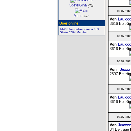
StiefelGina
10.07.202
Malin
Von
Lauxxx
3616 Beiträg
User online
1443 User online, davon 859
Gäste / 584 Member
10.07.202
Von
Lauxxx
3616 Beiträg
10.07.202
Von
_Jexxx
2597 Beiträg
10.07.202
Von
Lauxxx
3616 Beiträg
10.07.202
Von
Jeaxxx
34 Beiträge 