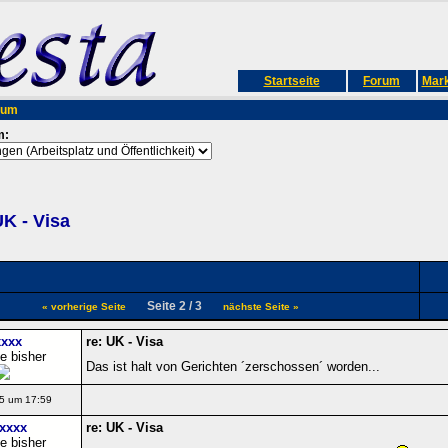
Startseite
Forum
Mark
rum
m:
K - Visa
Seite 2 / 3
« vorherige Seite
nächste Seite »
xxx
re: UK - Visa
e bisher
Das ist halt von Gerichten ´zerschossen´ worden...
5 um 17:59
xxxx
re: UK - Visa
e bisher