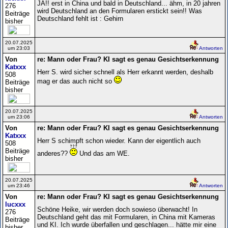
JA!! erst in China und bald in Deutschland... ähm, in 20 jahren
276
wird Deutschland an den Formularen erstickt sein!! Was
Beiträge
Deutschland fehlt ist : Gehirn
bisher
20.07.2025
um 23:03
Antworten
Von
re: Mann oder Frau? KI sagt es genau Gesichtserkennung
Katxxx
Herr S. wird sicher schnell als Herr erkannt werden, deshalb
508
mag er das auch nicht so
Beiträge
bisher
20.07.2025
um 23:06
Antworten
Von
re: Mann oder Frau? KI sagt es genau Gesichtserkennung
Katxxx
Herr S schimpft schon wieder. Kann der eigentlich auch
508
Beiträge
anderes??
Und das am WE.
bisher
20.07.2025
um 23:46
Antworten
Von
re: Mann oder Frau? KI sagt es genau Gesichtserkennung
lucxxx
Schöne Heike, wir werden doch sowieso überwacht! In
276
Deutschland geht das mit Formularen, in China mit Kameras
Beiträge
und KI. Ich wurde überfallen und geschlagen... hätte mir eine
bisher