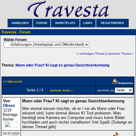
ANMELDEN
FORUM
MARKTPLATZ
LINKS
REGISTRIEREN
Travesta - Forum
Wähle Forum:
|
« vorheriges Thema
nächstes Thema »
Thema:
Mann oder Frau? KI sagt es genau Gesichtserkennung
<< Übersicht
Antworten
Seite 1 / 3
nächste Seite »
wechsle zu
Von
Mann oder Frau? KI sagt es genau Gesichtserkennung
Obsxx
Wer einmal wissen möchte, ob er / sie als Mann oder Frau
1215
erkannt wird, kann einmal dieses KI Tool probieren. Man
Beiträge
benötigt eine Kamera am Computer und muss keine Bilder
bisher
hochladen und auch nichts installieren! Viel Spaß! (Solange es
diesen Thread gibt)
20.07.2025