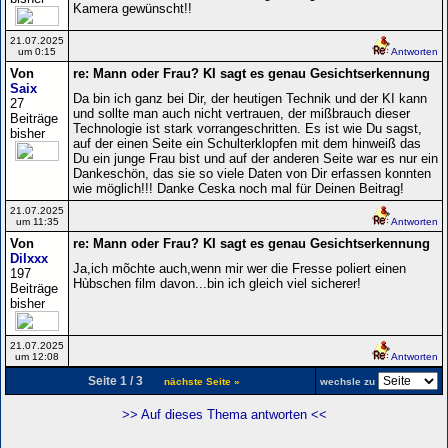
Kamera gewünscht!!
21.07.2025
um 0:15
Antworten
Von
re: Mann oder Frau? KI sagt es genau Gesichtserkennung
Saix
Da bin ich ganz bei Dir, der heutigen Technik und der KI kann
27
und sollte man auch nicht vertrauen, der mißbrauch dieser
Beiträge
Technologie ist stark vorrangeschritten. Es ist wie Du sagst,
bisher
auf der einen Seite ein Schulterklopfen mit dem hinweiß das
Du ein junge Frau bist und auf der anderen Seite war es nur ein
Dankeschön, das sie so viele Daten von Dir erfassen konnten
wie möglich!!! Danke Ceska noch mal für Deinen Beitrag!
21.07.2025
um 11:35
Antworten
Von
re: Mann oder Frau? KI sagt es genau Gesichtserkennung
Dilxxx
Ja,ich mõchte auch,wenn mir wer die Fresse poliert einen
197
Hùbschen film davon...bin ich gleich viel sicherer!
Beiträge
bisher
21.07.2025
um 12:08
Antworten
Seite 1 / 3
nächste Seite »
wechsle zu
>> Auf dieses Thema antworten <<