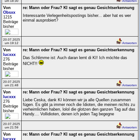
um 18:30
Antworten
Von
re: Mann oder Frau? KI sagt es genau Gesichtserkennung
Obsxx
Interessante Verlegenheitspostings bisher... aber hat es wer
1215
einmal ausprobiert?
Beiträge
bisher
20.07.2025
um 19:12
Antworten
Von
re: Mann oder Frau? KI sagt es genau Gesichtserkennung
lucxxx
Das Schlimme ist: Auch daran lernt di KI! Ich möchte das
276
NICHT!!
Beiträge
bisher
20.07.2025
um 21:48
Antworten
Von
re: Mann oder Frau? KI sagt es genau Gesichtserkennung
lucxxx
Liebe Ceska, dank KI können wir ja alle Quellen zusammen
276
fügen. Es gibt ja immer noch die Idioten, die meinen nichts zu
Beiträge
verheimlichen haben, lolol die glotzen den ganzen Tag auf das
bisher
Handy.... Vollidioten, denen ich jeden Tag begegne
20.07.2025
um 21:59
Antworten
Von
re: Mann oder Frau? KI sagt es genau Gesichtserkennung
lucxxx