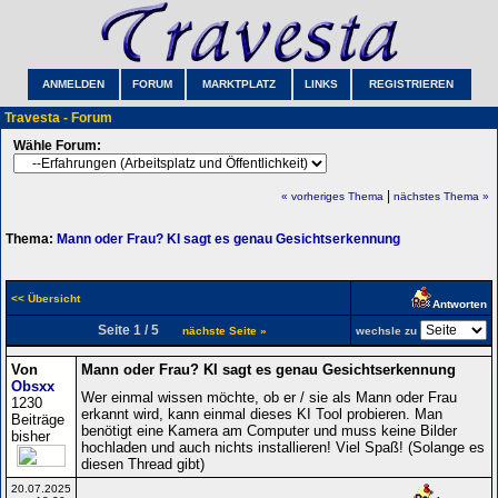
ANMELDEN
FORUM
MARKTPLATZ
LINKS
REGISTRIEREN
Travesta - Forum
Wähle Forum:
|
« vorheriges Thema
nächstes Thema »
Thema:
Mann oder Frau? KI sagt es genau Gesichtserkennung
<< Übersicht
Antworten
Seite 1 / 5
nächste Seite »
wechsle zu
Von
Mann oder Frau? KI sagt es genau Gesichtserkennung
Obsxx
Wer einmal wissen möchte, ob er / sie als Mann oder Frau
1230
erkannt wird, kann einmal dieses KI Tool probieren. Man
Beiträge
benötigt eine Kamera am Computer und muss keine Bilder
bisher
hochladen und auch nichts installieren! Viel Spaß! (Solange es
diesen Thread gibt)
20.07.2025