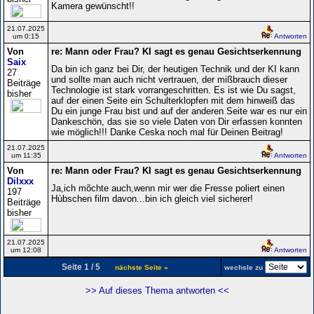
Kamera gewünscht!!
21.07.2025
um 0:15
Antworten
Von
re: Mann oder Frau? KI sagt es genau Gesichtserkennung
Saix
Da bin ich ganz bei Dir, der heutigen Technik und der KI kann
27
und sollte man auch nicht vertrauen, der mißbrauch dieser
Beiträge
Technologie ist stark vorrangeschritten. Es ist wie Du sagst,
bisher
auf der einen Seite ein Schulterklopfen mit dem hinweiß das
Du ein junge Frau bist und auf der anderen Seite war es nur ein
Dankeschön, das sie so viele Daten von Dir erfassen konnten
wie möglich!!! Danke Ceska noch mal für Deinen Beitrag!
21.07.2025
um 11:35
Antworten
Von
re: Mann oder Frau? KI sagt es genau Gesichtserkennung
Dilxxx
Ja,ich mõchte auch,wenn mir wer die Fresse poliert einen
197
Hùbschen film davon...bin ich gleich viel sicherer!
Beiträge
bisher
21.07.2025
um 12:08
Antworten
Seite 1 / 5
nächste Seite »
wechsle zu
>> Auf dieses Thema antworten <<