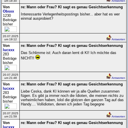
um 18:30
Antworten
Von
re: Mann oder Frau? KI sagt es genau Gesichtserkennung
Obsxx
Interessante Verlegenheitspostings bisher... aber hat es wer
1230
einmal ausprobiert?
Beiträge
bisher
20.07.2025
um 19:12
Antworten
Von
re: Mann oder Frau? KI sagt es genau Gesichtserkennung
lucxxx
Das Schlimme ist: Auch daran lernt di KI! Ich möchte das
283
NICHT!!
Beiträge
bisher
20.07.2025
um 21:48
Antworten
Von
re: Mann oder Frau? KI sagt es genau Gesichtserkennung
lucxxx
Liebe Ceska, dank KI können wir ja alle Quellen zusammen
283
fügen. Es gibt ja immer noch die Idioten, die meinen nichts zu
Beiträge
verheimlichen haben, lolol die glotzen den ganzen Tag auf das
bisher
Handy.... Vollidioten, denen ich jeden Tag begegne
20.07.2025
um 21:59
Antworten
Von
re: Mann oder Frau? KI sagt es genau Gesichtserkennung
lucxxx