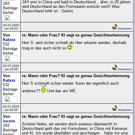
JA!! erst in China und bald in Deutschland... ähm, in 20 jahren
283
wird Deutschland an den Formularen erstickt sein!! Was
Beiträge
Deutschland fehlt ist : Gehirn
bisher
20.07.2025
um 23:03
Antworten
Von
re: Mann oder Frau? KI sagt es genau Gesichtserkennung
Katxxx
Herr S. wird sicher schnell als Herr erkannt werden, deshalb
532
mag er das auch nicht so
Beiträge
bisher
20.07.2025
um 23:06
Antworten
Von
re: Mann oder Frau? KI sagt es genau Gesichtserkennung
Katxxx
Herr S schimpft schon wieder. Kann der eigentlich auch
532
Beiträge
anderes??
Und das am WE.
bisher
20.07.2025
um 23:46
Antworten
Von
re: Mann oder Frau? KI sagt es genau Gesichtserkennung
lucxxx
Schöne Heike, wir werden doch sowieso überwacht! In
283
Deutschland geht das mit Formularen, in China mit Kameras
Beiträge
und KI. Ich wurde überfallen und geschlagen... hätte mir eine
bisher