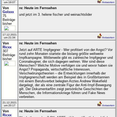
um 19:07
Antworten
Von
re: Heute im Fernsehen
Golxxx
und jetzt im 3. helene fischer und weinachtslider
75
Beiträge
bisher
17.12.2021
um 21:34
Antworten
Von
re: Heute im Fernsehen
Ricxx
Jetzt auf ARTE Impfgegner - Wer profitiert von der Angst? Vor
307
rund zehn Monaten startete die bislang größte weltweite
Beiträge
Impfkampagne. Mittlerweile gibt es zahlreiche Impfgegner und
bisher
Coronaleugner, die sich dagegen wehren. Wer sind diese
Menschen? Welche Motive verfolgen sie und wovor haben sie
Angst? Propaganda, wirtschaftliche Interessen,
Verschwörungstheorien – die Entwicklungen innerhalb der
Impfgegnerschaft werden am Beispiel des in Großbritannien
mit einem Berufsverbot belegten Arztes Andrew Wakefield
dargelegt, der als eine zentrale Figur der Anti-Impf-Bewegung
gilt. Der Dokumentarfilm zeigt persönliche Geschichten der
Menschen, die Informationskriege führen und Fake News
verbreiten.
21.12.2021
um 20:17
Antworten
Von
re: Heute im Fernsehen
Ricxx