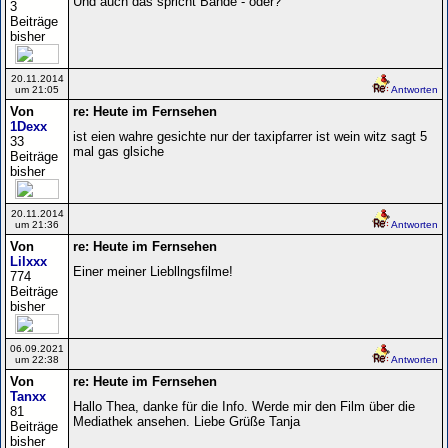
Und auch das spricht Bände - oder?
3
Beiträge
bisher
20.11.2014
um 21:05
Antworten
Von
re: Heute im Fernsehen
1Dexx
ist eien wahre gesichte nur der taxipfarrer ist wein witz sagt 5
33
mal gas glsiche
Beiträge
bisher
20.11.2014
um 21:36
Antworten
Von
re: Heute im Fernsehen
Lilxxx
Einer meiner Liebllngsfilme!
774
Beiträge
bisher
06.09.2021
um 22:38
Antworten
Von
re: Heute im Fernsehen
Tanxx
Hallo Thea, danke für die Info. Werde mir den Film über die
81
Mediathek ansehen. Liebe Grüße Tanja
Beiträge
bisher