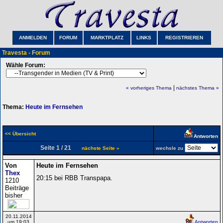
ANMELDEN
FORUM
MARKTPLATZ
LINKS
REGISTRIEREN
Travesta - Forum
Wähle Forum:
|
« vorheriges Thema
nächstes Thema »
Thema:
Heute im Fernsehen
<< Übersicht
Antworten
Seite 1 / 21
nächste Seite »
wechsle zu
Von
Heute im Fernsehen
Thex
20:15 bei RBB Transpapa.
1210
Beiträge
bisher
20.11.2014
um 19:03
Antworten