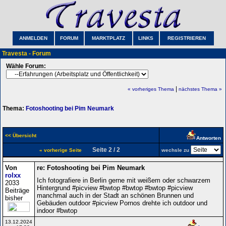
ANMELDEN
FORUM
MARKTPLATZ
LINKS
REGISTRIEREN
Travesta - Forum
Wähle Forum:
|
« vorheriges Thema
nächstes Thema »
Thema:
Fotoshooting bei Pim Neumark
<< Übersicht
Antworten
Seite 2 / 2
« vorherige Seite
wechsle zu
Von
re: Fotoshooting bei Pim Neumark
rolxx
Ich fotografiere in Berlin gerne mit weißem oder schwarzem
2033
Hintergrund #picview #bwtop #bwtop #bwtop #picview
Beiträge
manchmal auch in der Stadt an schönen Brunnen und
bisher
Gebäuden outdoor #picview Pornos drehte ich outdoor und
indoor #bwtop
13.12.2024