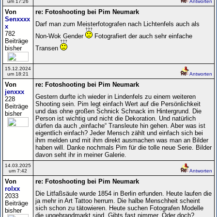
um 17:26
Antworten
Von
re: Fotoshooting bei Pim Neumark
Senxxxx
Darf man zum Meisterfotografen nach Lichtenfels auch als
x
782
Non-Wok Gender
Fotografiert der auch sehr einfache
Beiträge
bisher
Transen
15.12.2024
um 18:21
Antworten
Von
re: Fotoshooting bei Pim Neumark
jenxxx
Gestern durfte ich wieder in Lindenfels zu einem weiteren
228
Shooting sein. Pim legt einfach Wert auf die Persönlichkeit
Beiträge
und das ohne großen Schnick Schnack im Hintergrund. Die
bisher
Person ist wichtig und nicht die Dekoration. Und natürlich
dürfen da auch „einfache“ Transleute hin gehen. Aber was ist
eigentlich einfach? Jeder Mensch zählt und einfach sich bei
ihm melden und mit ihm direkt ausmachen was man an Bilder
haben will. Danke nochmals Pim für die tolle neue Serie. Bilder
davon seht ihr in meiner Galerie.
14.03.2025
um 7:42
Antworten
Von
re: Fotoshooting bei Pim Neumark
rolxx
Die Litfaßsäule wurde 1854 in Berlin erfunden. Heute laufen die
2033
ja mehr in Art Tattoo herrum. Die halbe Menschheit scheint
Beiträge
sich schon zu tätowieren. Heute suchen Fotografen Modelle
bisher
die ungebrandmarkt sind. Gibts fast nimmer. Oder doch?