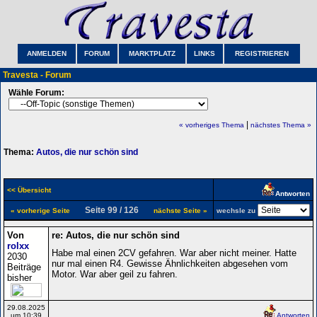
ANMELDEN
FORUM
MARKTPLATZ
LINKS
REGISTRIEREN
Travesta - Forum
Wähle Forum:
|
« vorheriges Thema
nächstes Thema »
Thema:
Autos, die nur schön sind
<< Übersicht
Antworten
Seite 99 / 126
« vorherige Seite
nächste Seite »
wechsle zu
Von
re: Autos, die nur schön sind
rolxx
Habe mal einen 2CV gefahren. War aber nicht meiner. Hatte
2030
nur mal einen R4. Gewisse Ähnlichkeiten abgesehen vom
Beiträge
Motor. War aber geil zu fahren.
bisher
29.08.2025
um 10:39
Antworten