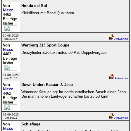
Von
Honda del Sol
Nicxx
Kleinflitzer mit Bond Qualitäten
4462
Beiträge
bisher
30.08.2025
um 21:37
Antworten
Von
Wartburg 313 Sport Coupe
Nicxx
Dreizylinder-Zweitaktmotor, 50 PS, Doppelvergaser
4462
Beiträge
bisher
31.08.2025
um 21:43
Antworten
Von
Down Under: Kasuar ./. Jeep
Nicxx
Wütender Kasuar jagt im nordaustralischen Busch einen Jeep.
4462
Die mannshohen Laufvögel schaffen bis zu 50 km/h.
Beiträge
bisher
01.09.2025
um 19:11
Antworten
Von
Schieflage
Nicxx