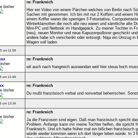
re: Frankreich
e bisher
Hier ein Video von einem Pärchen welches von Berlin nach Süd
Sachen mit genommen. Ich bin mit nur 2 Koffern und einem H
einem Koffer waren die sperrigen 3 Fotostative, Computertast
Winterklamotten die noch alle neu waren und sämtliche alte 
Mini-PC und Netbook im Handgepäck. Zu meiner Tochter in Fra
(neu), neuen Monitor und neue Kapuzenpullover geschickt und d
andere habe ich verschenkt oder entsorgt. Naja ein Umzug in 
Wagen voll laden
5 um 11:58
xxx
re: Frankreich
bisher
wil auch nach frangreich auswandan weil hier steua hoch mus
5 um 12:49
xx
re: Frankreich
e bisher
Du mußt französisch verbal und nonverbal beherrschen. Sonst 
5 um 13:34
re: Frankreich
e bisher
Ja die Franzosen sind eigen. Daß man französisch spricht das 
Problem. Anfangs kann mir meine Tochter helfen, die spricht f
Frankreich. Und ich hatte früher mal ein bißchen französisch
würde wieder kommen wenn ich dort länger leben würde. In 3 