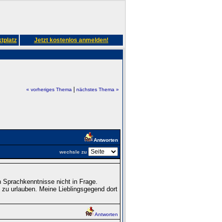
tplatz
Jetzt kostenlos anmelden!
|
« vorheriges Thema
nächstes Thema »
Antworten
wechsle zu
Sprachkenntnisse nicht in Frage.
 zu urlauben. Meine Lieblingsgegend dort
Antworten