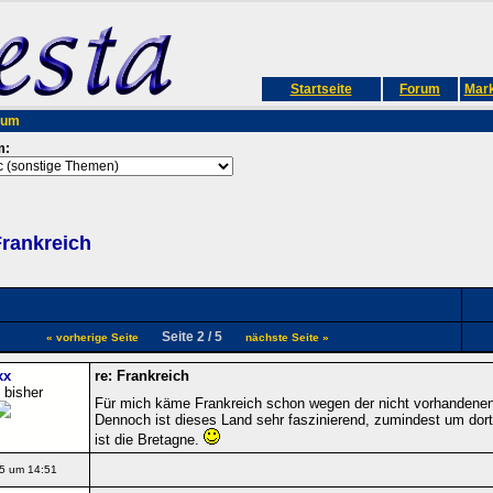
Startseite
Forum
Mark
rum
m:
rankreich
Seite 2 / 5
« vorherige Seite
nächste Seite »
xx
re: Frankreich
 bisher
Für mich käme Frankreich schon wegen der nicht vorhandenen 
Dennoch ist dieses Land sehr faszinierend, zumindest um dort
ist die Bretagne.
5 um 14:51