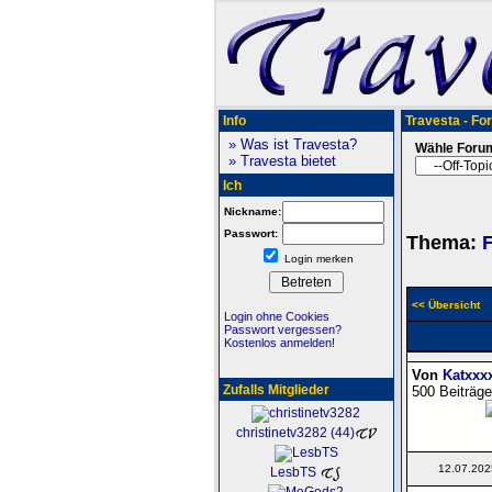
Info
Travesta - Fo
» Was ist Travesta?
Wähle Foru
» Travesta bietet
Ich
Nickname:
Passwort:
Thema:
F
Login merken
<< Übersicht
Login ohne Cookies
Passwort vergessen?
Kostenlos anmelden!
Von
Katxxx
Zufalls Mitglieder
500 Beiträge
christinetv3282 (44)
12.07.202
LesbTS