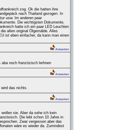
frankreich zog. Ok die hatten ihre
andgepäck nach Thailand gezogen. In
atur usw. Im anderen paar
Dokumente. Die wichtigsten Dokumente,
nkreich hatte ich ein paar LED Leuchten
ie alten original Ölgemälde. Alles
EU ist eben einfacher, da kann man einen
Antworten
s aba noch franzözisch lerhnen
Antworten
wird das nichts.
Antworten
wollen sie. Aber da sehe ich kein
ranzösisch. Die lebt schon 10 Jahre in
 gesprochen. Zwar vergessen aber das
Monaten wäre es wieder da. Zumindest