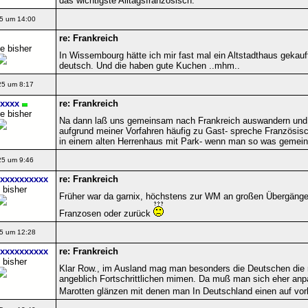
das wichtigste Alltagsfranzösisch.
5 um 14:00
re: Frankreich
e bisher
In Wissembourg hätte ich mir fast mal ein Altstadthaus gekauf
deutsch. Und die haben gute Kuchen ..mhm..
25 um 8:17
xxxx
re: Frankreich
e bisher
Na dann laß uns gemeinsam nach Frankreich auswandern und 
aufgrund meiner Vorfahren häufig zu Gast- spreche Französisc
in einem alten Herrenhaus mit Park- wenn man so was gemein
25 um 9:46
xxxxxxxxxx
re: Frankreich
 bisher
Früher war da garnix, höchstens zur WM an großen Übergänge
Franzosen oder zurück
5 um 12:28
xxxxxxxxxx
re: Frankreich
 bisher
Klar Row., im Ausland mag man besonders die Deutschen die 
angeblich Fortschrittlichen mimen. Da muß man sich eher anp
Marotten glänzen mit denen man In Deutschland einen auf vor