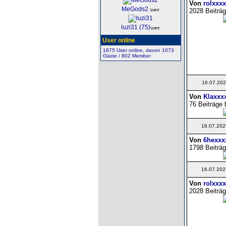
Von
rolxxxx
MeGods2
2028 Beiträg
luzi31 (75)
User online
1875 User online, davon 1073
Gäste / 802 Member
16.07.202
Von
Klaxxx
76 Beiträge 
16.07.202
Von
6hexxx
1798 Beiträg
16.07.202
Von
rolxxxx
2028 Beiträg