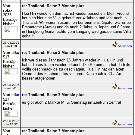
Von
re: Thailand, Reise 3 Monate plus
rolxx
Hua Hin werde ich demnächst wieder besuchen. Mein Freund
2033
hat sich hier eine Villa gekauft vor 4 Jahren und lebt auch in
Beiträge
Thailand. Wir waren zusammen bei Siemens. Später war er bei
bisher
Framatome (Areva) und da auch 2 Jahre in Japan und 6 Jahre
in Hongkong Ganz rechts vom Eingang wird gerade seine Villa
gebaut.
26.08.2025
um 4:18
Antworten
Von
elkx
re: Thailand, Reise 3 Monate plus
517
ich war dieses Jahr nach 16 Jahren wieder in Hua Hin und
Beiträge
habe dieses kaum wieder erkannt. Die Betonmafia hat da teils
bisher
völlig geschmacklos zu geschlagen. Hua Hin hat den alten
Charme des Fischerdorfes verloren. Da bin ich in Cha Am
besser aufgehoben
26.08.2025
um 8:41
Antworten
Von
elkx
re: Thailand, Reise 3 Monate plus
517
es gibt auch 2 Märkte Mi u. Samstag im Zentrum zentral
Beiträge
bisher
26.08.2025
um 17:37
Antworten
Von
re: Thailand, Reise 3 Monate plus