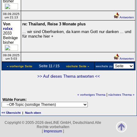
bisher
08.09.2025
um 21:13
Antworten
Von
re: Thailand, Reise 3 Monate plus
rolxx
... wir sind Oberfranken, da kann man Gott nur danken ... und
2033
für manche hier +
Beiträge
bisher
09.09.2025
um 5:03
Antworten
Seite 11 / 15
« vorherige Seite
nächste Seite »
wechsle zu
>> Auf dieses Thema antworten <<
|
« vorheriges Thema
nächstes Thema »
Wähle Forum:
<< Übersicht
|
Nach oben
Copyright © 2005-2026 deeLINE GmbH, Deutschland.Alle
Rechte vorbehalten
[
Impressum
]