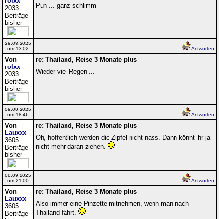
rolxx
Puh ... ganz schlimm
2033
Beiträge
bisher
28.08.2025
um 13:02
Antworten
Von
re: Thailand, Reise 3 Monate plus
rolxx
Wieder viel Regen ...
2033
Beiträge
bisher
08.09.2025
um 18:46
Antworten
Von
re: Thailand, Reise 3 Monate plus
Lauxxx
Oh, hoffentlich werden die Zipfel nicht nass. Dann könnt ihr ja
3605
nicht mehr daran ziehen.
Beiträge
bisher
08.09.2025
um 21:00
Antworten
Von
re: Thailand, Reise 3 Monate plus
Lauxxx
Also immer eine Pinzette mitnehmen, wenn man nach
3605
Thailand fährt.
Beiträge