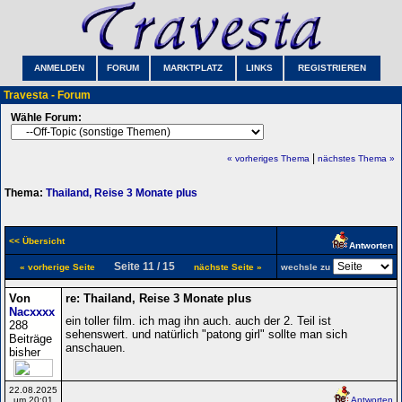
ANMELDEN
FORUM
MARKTPLATZ
LINKS
REGISTRIEREN
Travesta - Forum
Wähle Forum:
|
« vorheriges Thema
nächstes Thema »
Thema:
Thailand, Reise 3 Monate plus
<< Übersicht
Antworten
Seite 11 / 15
« vorherige Seite
nächste Seite »
wechsle zu
Von
re: Thailand, Reise 3 Monate plus
Nacxxxx
ein toller film. ich mag ihn auch. auch der 2. Teil ist
288
sehenswert. und natürlich "patong girl" sollte man sich
Beiträge
anschauen.
bisher
22.08.2025
um 20:01
Antworten