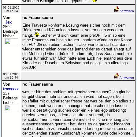
welche in Biologie nicht aufgepasst... .
03.01.2025
um 15:24
Antworten
Von
re: Frauensauna
_Jex
Eine Travesta konforme Lösung wäre sicher hoch mit dem
2592
Röckchen und KG anlegen lassen, sofern noch was dran
Beiträge
hängt.
Sicher wird sich kaum eine preOP TS in so eine
bisher
reine Frauensauna hinein trauen. Insofern würde an der Kasse
ein F64.0G schreiben reichen... aber wer bitte darf das dann
wieder entscheiden ohne das jemand der es darauf anlegt auf
die Mobbing Drüsen drückt. Ich bin froh, dass Sauna noch nie
etwas für mich war. Mich hatte aber auch nie jemand aus dem
Klo oder der Dusche im Schwimmbad gejagt.. bin allerdings
postOP.
03.01.2025
um 15:44
Antworten
Von
re: Frauensauna
traxxxxx
was ist bitte das problem mit gemischten saunen? ich glaube
337
es gibt davon mehr als andere.. ich würd mal sagen, kein
Beiträge
holzfäller mit quadratischer fresse hat was bei den bioladies zu
bisher
suchen, auch wenn er sich einiges hat abschneiden lassen.
wer s o bestätigung suchen oder ein kleines ego unbedingt
durchsetzen muss, indem alles dran- setzend, da
reinzukommen... wenn aber die mehr- heitliche meinung aller
aussenstehenden geurteilt hat, dass es da garnicht hingehört,
weil es dadurch zu unsicherheiten oder sogar unwohlsein unter
der zahlenden stammkundschaft kommen würde oder könnte...