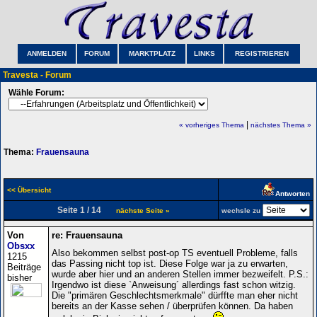
ANMELDEN
FORUM
MARKTPLATZ
LINKS
REGISTRIEREN
Travesta - Forum
Wähle Forum:
|
« vorheriges Thema
nächstes Thema »
Thema:
Frauensauna
<< Übersicht
Antworten
Seite 1 / 14
nächste Seite »
wechsle zu
Von
re: Frauensauna
Obsxx
Also bekommen selbst post-op TS eventuell Probleme, falls
1215
das Passing nicht top ist. Diese Folge war ja zu erwarten,
Beiträge
wurde aber hier und an anderen Stellen immer bezweifelt. P.S.:
bisher
Irgendwo ist diese `Anweisung´ allerdings fast schon witzig.
Die "primären Geschlechtsmerkmale" dürffte man eher nicht
bereits an der Kasse sehen / überprüfen können. Da haben