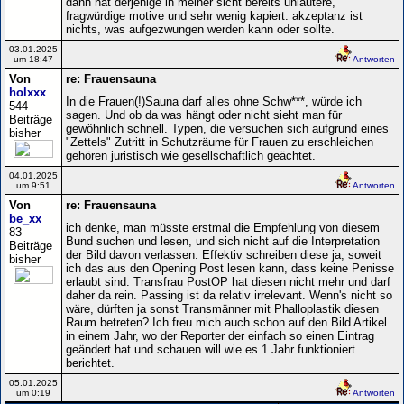
dann hat derjenige in meiner sicht bereits unlautere,
fragwürdige motive und sehr wenig kapiert. akzeptanz ist
nichts, was aufgezwungen werden kann oder sollte.
03.01.2025
um 18:47
Antworten
Von
re: Frauensauna
holxxx
In die Frauen(!)Sauna darf alles ohne Schw***, würde ich
544
sagen. Und ob da was hängt oder nicht sieht man für
Beiträge
gewöhnlich schnell. Typen, die versuchen sich aufgrund eines
bisher
"Zettels" Zutritt in Schutzräume für Frauen zu erschleichen
gehören juristisch wie gesellschaftlich geächtet.
04.01.2025
um 9:51
Antworten
Von
re: Frauensauna
be_xx
ich denke, man müsste erstmal die Empfehlung von diesem
83
Bund suchen und lesen, und sich nicht auf die Interpretation
Beiträge
der Bild davon verlassen. Effektiv schreiben diese ja, soweit
bisher
ich das aus den Opening Post lesen kann, dass keine Penisse
erlaubt sind. Transfrau PostOP hat diesen nicht mehr und darf
daher da rein. Passing ist da relativ irrelevant. Wenn's nicht so
wäre, dürften ja sonst Transmänner mit Phalloplastik diesen
Raum betreten? Ich freu mich auch schon auf den Bild Artikel
in einem Jahr, wo der Reporter der einfach so einen Eintrag
geändert hat und schauen will wie es 1 Jahr funktioniert
berichtet.
05.01.2025
um 0:19
Antworten